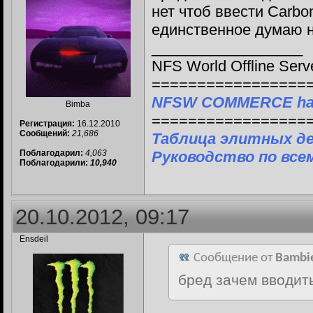
нет чтоб ввести Carbon
единственное думаю н
__________________
NFS World Offline Serv
=================
NFSW COMMERCE ha
Bimba
=================
Регистрация:
16.12.2010
Сообщений:
21,686
Таблица элитных д
Поблагодарил:
4,063
Руководство по все
Поблагодарили:
10,940
20.10.2012, 09:17
Ensdeil
Сообщение от
Bambi
бред зачем вводит