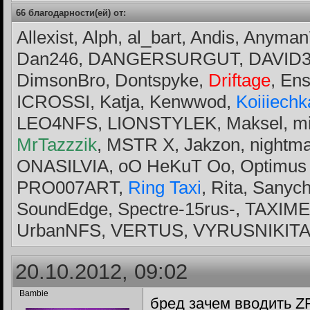
66 благодарности(ей) от:
Allexist, Alph, al_bart, Andis, Any
Dan246, DANGERSURGUT, DAVID
DimsonBro, Dontspyke,
Driftage
, En
ICROSSI, Katja, Kenwwod,
Koiiiechk
LEO4NFS, LIONSTYLEK, Maksel, mi
MrTazzzik
, MSTR X, Jakzon, nightm
ONASILVIA, oO HeKuT Oo, Optimus
PRO007ART,
Ring Taxi
, Rita, Sany
SoundEdge, Spectre-15rus-, TAXIMEN
UrbanNFS, VERTUS, VYRUSNIKIT
20.10.2012, 09:02
Bambie
бред зачем вводить ZR