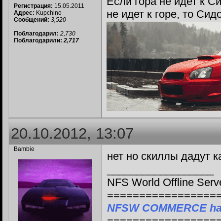
Если гора не идет к С
Регистрация:
15.05.2011
не идет к горе, то Си
Адрес:
Kupchino
Сообщений:
3,520
Поблагодарил:
2,730
Поблагодарили:
2,717
20.10.2012, 13:07
Bambie
нет но скиллы дадут к
__________________
NFS World Offline Serv
=================
NFSW COMMERCE ha
=================