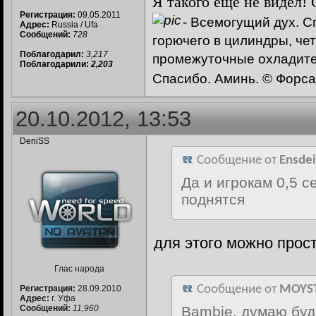
Я такого ещё не видел!
Регистрация:
09.05.2011
- Всемогущий дух. С
Адрес:
Russia / Ufa
Сообщений:
728
горючего в цилиндры, ч
Поблагодарил:
3,217
промежуточные охладител
Поблагодарили:
2,203
Спасибо. Аминь. © Форс
20.10.2012, 13:53
DeniSS
Сообщение от
Ensdei
Да и игрокам 0,5 
поднятся
для этого можно прост
Глас народа
Сообщение от
MOYS
Регистрация:
28.09.2010
Адрес:
г. Уфа
Bambie, думаю буд
Сообщений:
11,960