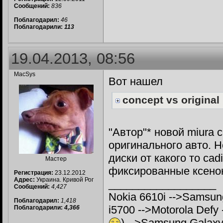
Сообщений:
836
Поблагодарил:
46
Поблагодарили:
113
19.04.2013, 08:56
MacSys
Вот нашел
concept vs original
"Автор"* новой miura
оригинального авто. Н
диски от какого то cadi
Мастер
фиксированные ксено
Регистрация:
23.12.2012
Адрес:
Украина. Кривой Рог
__________________
Сообщений:
4,427
Nokia 6610i -->Samsun
Поблагодарил:
1,418
i5700 -->Motorola Defy
Поблагодарили:
4,366
) -->Samsung Galaxy