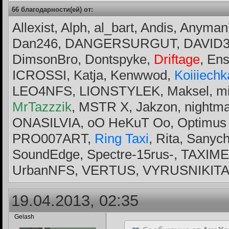
66 благодарности(ей) от:
Allexist, Alph, al_bart, Andis, Any
Dan246, DANGERSURGUT, DAVID
DimsonBro, Dontspyke,
Driftage
, En
ICROSSI, Katja, Kenwwod,
Koiiiechk
LEO4NFS, LIONSTYLEK, Maksel, mi
MrTazzzik
, MSTR X, Jakzon, nightm
ONASILVIA, oO HeKuT Oo, Optimus
PRO007ART,
Ring Taxi
, Rita, Sany
SoundEdge, Spectre-15rus-, TAXIMEN
UrbanNFS, VERTUS, VYRUSNIKIT
19.04.2013, 02:35
Gelash