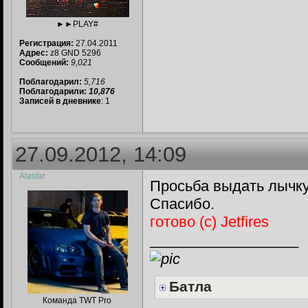
►►PLAY#
Регистрация:
27.04.2011
Адрес:
z8 GND 5296
Сообщений:
9,021
Поблагодарил:
5,716
Поблагодарили:
10,876
Записей в дневнике
: 1
27.09.2012, 14:09
Alastar
Просьба выдать лычк
Спасибо.
готово (с) Jetfires
__________________
Батла
Команда TWT Pro