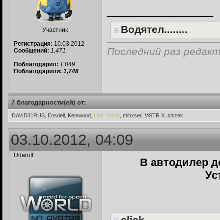
__________________
Водятел........
Участник
Регистрация:
10.03.2012
Последний раз редакт
Сообщений:
1,471
Поблагодарил:
1,049
Поблагодарили:
1,748
7 благодарности(ей) от:
DAVID31RUS, Ensdeil, Kenwwod,
Lion_Smith
, mihxser, MSTR X, shizek
03.10.2012, 04:09
Udaroff
В автодилер до
Ус
click