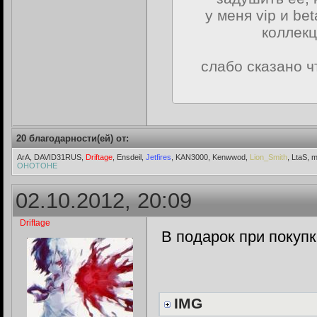
у меня vip и b
коллекц
слабо сказано ч
20 благодарности(ей) от:
ArA, DAVID31RUS,
Driftage
, Ensdeil,
Jetfires
, KAN3000, Kenwwod,
Lion_Smith
, LtaS,
ОНОТОНЕ
02.10.2012, 20:09
Driftage
В подарок при покупк
IMG