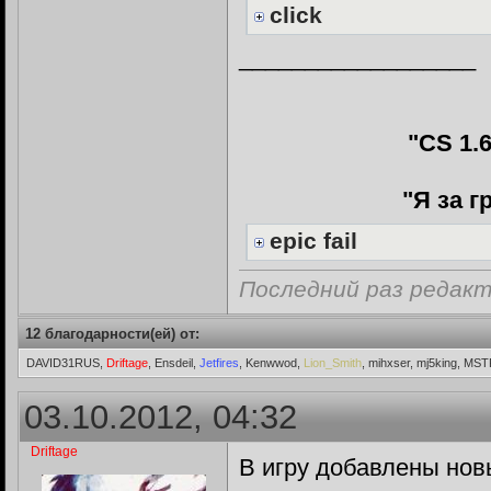
click
__________________
"CS 1.
"Я за 
epic fail
Последний раз редакти
12 благодарности(ей) от:
DAVID31RUS,
Driftage
, Ensdeil,
Jetfires
, Kenwwod,
Lion_Smith
, mihxser, mj5king, MS
03.10.2012, 04:32
Driftage
В игру добавлены нов