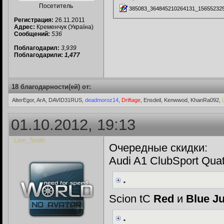
Посетитель
385083_364845210264131_156552325_n
Регистрация:
26.11.2011
Адрес:
Кременчук (Україна)
Сообщений:
536
Поблагодарил:
3,939
Поблагодарили:
1,477
18 благодарности(ей) от:
AlterEgor, ArA, DAVID31RUS,
deadmoroz14
,
Driftage
, Ensdeil, Kenwwod, KhanRa092,
01.10.2012, 19:13
Lion_Smith
Очередные скидки:
Audi A1 ClubSport Qua
.
Scion tC
Red
и
Blue
J
.