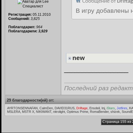
Сообщение от
Drifta
Специалист
В игру добавлены 
Регистрация:
05.11.2010
Сообщений:
3,825
Поблагодарил:
964
Поблагодарили:
3,929
new
__________________
Последний раз редакт
29 благодарности(ей) от:
AYRTONSENNAFAN, CalmDen, DAVID31RUS,
Driftage
, Ensdeil, Inj,
iStars
,
Jetfires
, K
MSLERA, MSTR X, NIKIWANT, nitrolight, Optimus Prime, RomaBender, shizek, SoundEd
Страница 155 из 