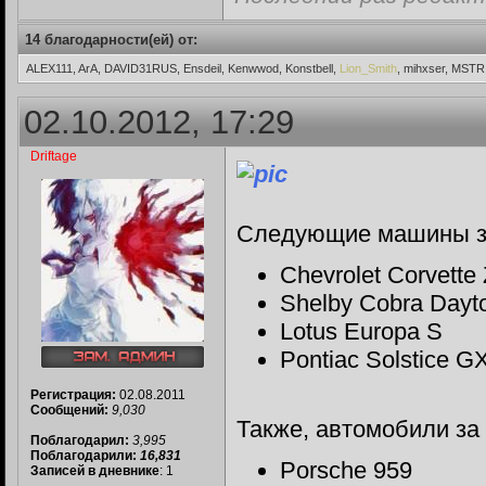
14 благодарности(ей) от:
ALEX111, ArA, DAVID31RUS, Ensdeil, Kenwwod, Konstbell,
Lion_Smith
, mihxser, MSTR
02.10.2012, 17:29
Driftage
Следующие машины за
Chevrolet Corvette
Shelby Cobra Dayt
Lotus Europa S
Pontiac Solstice G
Регистрация:
02.08.2011
Сообщений:
9,030
Также, автомобили за
Поблагодарил:
3,995
Поблагодарили:
16,831
Porsche 959
Записей в дневнике
: 1