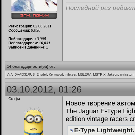
Последний раз редакти
Регистрация:
02.08.2011
Сообщений:
9,030
Поблагодарил:
3,995
Поблагодарили:
16,831
Записей в дневнике
: 1
14 благодарности(ей) от:
ArA, DAVID31RUS, Ensdeil, Kenwwod, mihxser, MSLERA, MSTR X, Jakzon, nitricstor
03.10.2012, 01:26
Скофи
Новое творение автом
The Jaguar E-Type Light
edition vintage racers 
E-Type Lightweight....