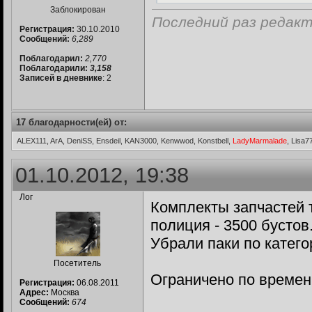
Заблокирован
Последний раз редакт
Регистрация:
30.10.2010
Сообщений:
6,289
Поблагодарил:
2,770
Поблагодарили:
3,158
Записей в дневнике
: 2
17 благодарности(ей) от:
ALEX111, ArA, DeniSS, Ensdeil, KAN3000, Kenwwod, Konstbell,
LadyMarmalade
, Lisa
01.10.2012, 19:38
Лог
Комплекты запчастей т
полиция - 3500 бустов
Убрали паки по катего
Посетитель
Ограничено по времени
Регистрация:
06.08.2011
Адрес:
Москва
Сообщений:
674