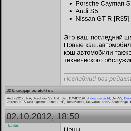
Porsche Cayman S
Audi S5
Nissan GT-R [R35]
Это ваш последний ша
Новые кэш.автомобили
кэш.автомобили также
технического обслужи
Последний раз редакти
32 благодарности(ей) от:
Andrey2208, ArA, Bloodrider777, CalmDen, DAVID31RUS,
deadmoroz14
, DeniSS,
Devi
Jakzon, NFSDanil, Optimus Prime, Rolf`, RomaBender, Sexyalien,
SninS
, SoundEdge, 
02.10.2012, 18:50
Ермак
Цены: