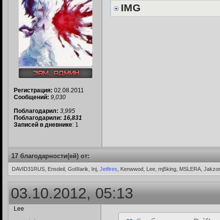
IMG
Регистрация:
02.08.2011
Сообщений:
9,030
Поблагодарил:
3,995
Поблагодарили:
16,831
Записей в дневнике
: 1
17 благодарности(ей) от:
DAVID31RUS, Ensdeil, GoIIIarik, Inj,
Jetfires
, Kenwwod, Lee, mj5king, MSLERA, Jakzo
03.10.2012, 05:13
Lee