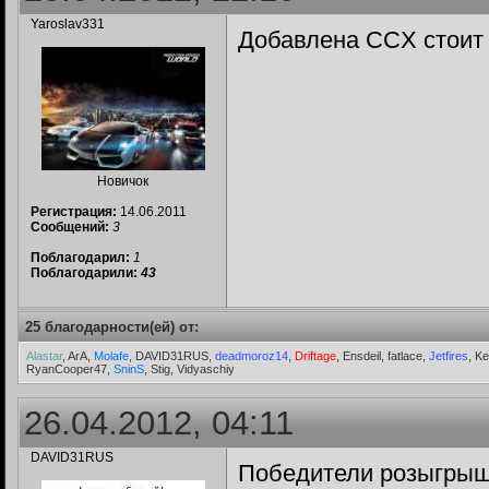
Yaroslav331
Добавлена CCX стоит 
Новичок
Регистрация:
14.06.2011
Сообщений:
3
Поблагодарил:
1
Поблагодарили:
43
25 благодарности(ей) от:
Alastar
, ArA,
Molafe
, DAVID31RUS,
deadmoroz14
,
Driftage
, Ensdeil, fatlace,
Jetfires
, Ke
RyanCooper47,
SninS
, Stig, Vidyaschiy
26.04.2012, 04:11
DAVID31RUS
Победители розыгрыша