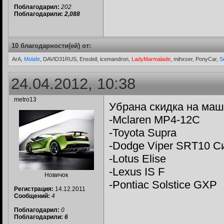
Поблагодарил:
202
Поблагодарили:
2,088
10 благодарности(ей) от:
ArA,
Molafe
, DAVID31RUS, Ensdeil, icemandron,
LadyMarmalade
, mihxser, PonyCar,
S
24.04.2012, 10:38
metro13
Убрана скидка на маш
-Mclaren MP4-12C
-Toyota Supra
-Dodge Viper SRT10 С
-Lotus Elise
-Lexus IS F
Новичок
-Pontiac Solstice GXP
Регистрация:
14.12.2011
Сообщений:
4
Поблагодарил:
0
Поблагодарили:
6