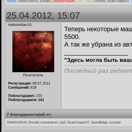
Molafe
, DAVID31RUS, Ensdeil,
LadyMarmalade
,
Lion_Smith
, OUreno, RyanCooper47,
25.04.2012, 15:07
maksimilian16
Теперь некоторые маш
5500.
А так же убрана из а
__________________
"Здесь могла быть ваш
Последний раз редакти
Посетитель
Регистрация:
08.07.2011
Сообщений:
639
Поблагодарил:
155
Поблагодарили:
161
7 благодарности(ей) от:
DAVID31RUS, Ensdeil, icemandron, LtaS, RyanCooper47, SoundEdge, sozzled