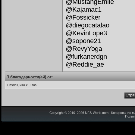
@MustangEmile
@Kajamac1
@Fossicker
@diegocatalao
@KevinLope3
@sopone21
@RevyYoga
@furkanerdgn
@Reddie_ae
3 благодарности(ей) от:
Ensdeil, killa k., LtaS
Стра
Copyright © 2010–
2026
NFS-World.com
| Копирование м
Полит