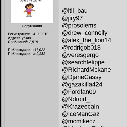
@itil_bau
@jiry97
@prosolems
Форумчанин
@drew_connelly
Регистрация:
14.11.2010
Адрес:
губкин
@alex_the_lion14
Сообщений:
2,519
@rodrigob018
Поблагодарил:
11,022
@veresgergo
Поблагодарили:
2,352
@searchfelippe
@RichardMckane
@DjaneCassy
@gazakilla424
@Fordfan09
@Ndroid_
@Krazeecain
@IceManGaz
@mcmikecz