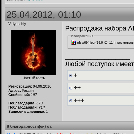
25.04.2012, 01:10
Vidyaschiy
Распродажа набора Aft
Изображения
nfsw694.jpg (99.9 Кб, 114 просмотров
__________________
Любой поступок имеет
+
Частый гость
++
Регистрация:
04.09.2010
Адрес:
Россия
Сообщений:
197
+++
Поблагодарил:
673
Поблагодарили:
714
Записей в дневнике
: 1
8 благодарности(ей) от: