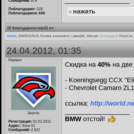
__________________
Сообщений:
674
Поблагодарил:
528
нажать
Поблагодарили:
646
10 благодарности(ей) от:
Molafe
, DAVID31RUS, Ensdeil, icemandron, Laland2k, mihxser,
Mustanggrid
, PonyCar,
24.04.2012, 01:35
Flankerr
Скидка на
40%
на две 
- Koeningsegg CCX "Eli
- Chevrolet Camaro ZL1 
ссылка:
http://world.
__________________
Знаток
BMW
отстой!
Регистрация:
01.02.2011
Адрес:
Зона 51
Сообщений:
2,921