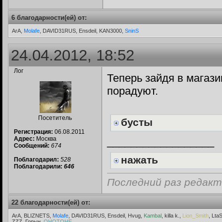
6 благодарности(ей) от:
ArA,
Molafe
, DAVID31RUS, Ensdeil, KAN3000,
SninS
24.04.2012, 18:52
Лог
Теперь зайдя в магази
порадуют.
Посетитель
бусты
Регистрация:
06.08.2011
Адрес:
Москва
__________________
Сообщений:
674
нажать
Поблагодарил:
528
Поблагодарили:
646
Последний раз редакт
22 благодарности(ей) от:
ArA, BLIZNETS,
Molafe
, DAVID31RUS, Ensdeil, Hvug,
Kambal
, killa k.,
Lion_Smith
, Lt
ZZZ, Горын,
ОНОТОНЕ