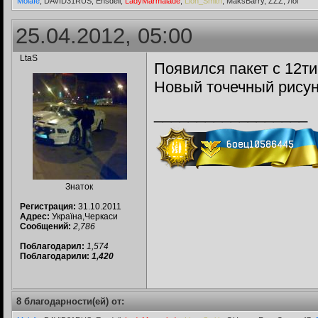
Molafe
, DAVID31RUS, Ensdeil,
LadyMarmalade
,
Lion_Smith
, MaksBarry, ZZZ, Лог
25.04.2012, 05:00
LtaS
Появился пакет с 12ти
Новый точечный рисуно
__________________
Знаток
Регистрация:
31.10.2011
Адрес:
Україна,Черкаси
Сообщений:
2,786
Поблагодарил:
1,574
Поблагодарили:
1,420
8 благодарности(ей) от: