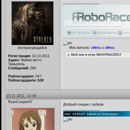
__________________
---------------------------------------------------------
.......
Мои винилы:
здесь
и
здесь
Интересующийся
Мой ник в игре NIGHTRACER17
Регистрация:
16.10.2011
Адрес:
Файне місто
Тернопіль
Сообщений:
260
Поблагодарил:
547
Поблагодарили:
528
23.11.2011, 13:39
RyanCooper47
Добрый гонщик с кубком
__________________