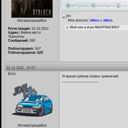
---------------------------------------------------------
.......
Мои винилы:
здесь
и
здесь
Интересующийся
Мой ник в игре NIGHTRACER17
Регистрация:
16.10.2011
Адрес:
Файне місто
Тернопіль
Сообщений:
260
Поблагодарил:
547
Поблагодарили:
528
22.11.2011, 15:57
Eznz
Я махаю кубком словно чумачечий
__________________
Интересующийся