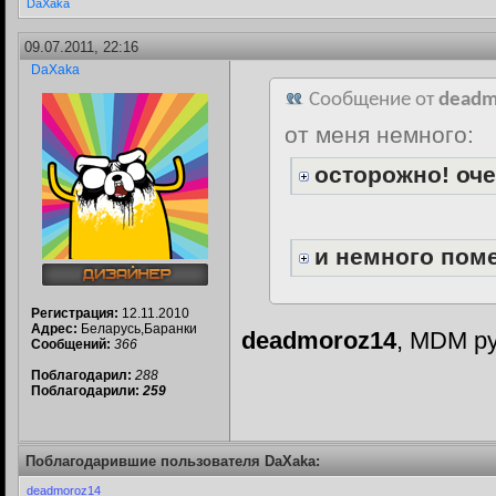
DaXaka
09.07.2011, 22:16
DaXaka
Сообщение от
deadm
от меня немного:
осторожно! оче
и немного пом
Регистрация:
12.11.2010
Адрес:
Беларусь,Баранки
deadmoroz14
, MDM ру
Сообщений:
366
Поблагодарил:
288
Поблагодарили:
259
Поблагодарившие пользователя DaXaka:
deadmoroz14