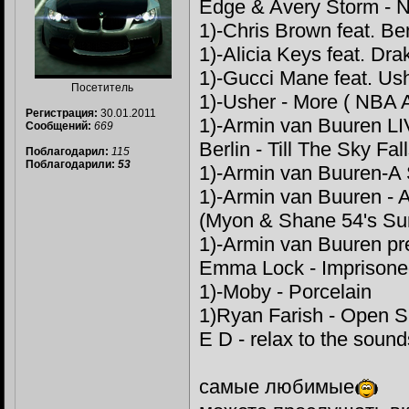
Edge & Avery Storm - N
1)-Chris Brown feat. Be
1)-Alicia Keys feat. Dra
1)-Gucci Mane feat. Ush
Посетитель
1)-Usher - More ( NBA 
Регистрация:
30.01.2011
1)-Armin van Buuren L
Сообщений:
669
Berlin - Till The Sky Fa
Поблагодарил:
115
Поблагодарили:
53
1)-Armin van Buuren-A 
1)-Armin van Buuren - 
(Myon & Shane 54's Su
1)-Armin van Buuren pre
Emma Lock - Imprisone
1)-Moby - Porcelain
1)Ryan Farish - Open Sk
E D - relax to the sound
самые любимые