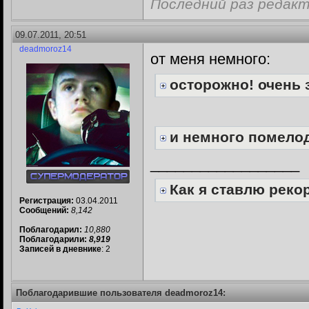
Последний раз редакт
09.07.2011, 20:51
deadmoroz14
от меня немного:
осторожно! очень 
и немного помело
__________________
Как я ставлю реко
Регистрация:
03.04.2011
Сообщений:
8,142
Поблагодарил:
10,880
Поблагодарили:
8,919
Записей в дневнике
: 2
Поблагодарившие пользователя deadmoroz14: