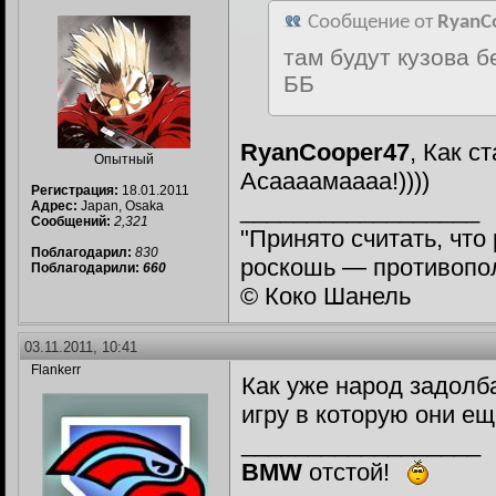
Сообщение от
RyanC
там будут кузова б
ББ
RyanCooper47
, Как с
Опытный
Асаааамаааа!))))
Регистрация:
18.01.2011
__________________
Адрес:
Japan, Osaka
Сообщений:
2,321
"Принято считать, чт
Поблагодарил:
830
роскошь — противопол
Поблагодарили:
660
© Коко Шанель
03.11.2011, 10:41
Flankerr
Как уже народ задолба
игру в которую они е
__________________
BMW
отстой!