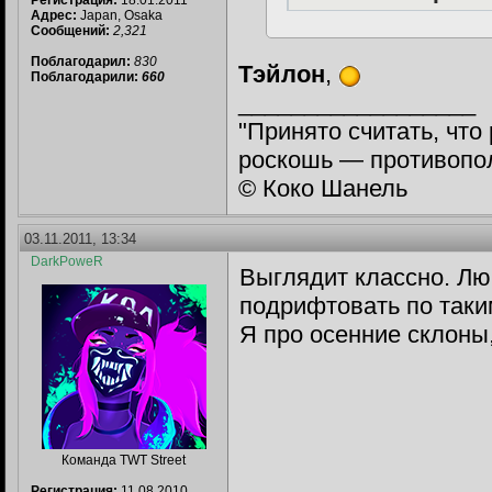
Регистрация:
18.01.2011
Адрес:
Japan, Osaka
Сообщений:
2,321
Поблагодарил:
830
Тэйлон
,
Поблагодарили:
660
__________________
"Принято считать, чт
роскошь — противопол
© Коко Шанель
03.11.2011, 13:34
DarkPoweR
Выглядит классно. Лю
подрифтовать по таки
Я про осенние склоны,
Команда TWT Street
Регистрация:
11.08.2010