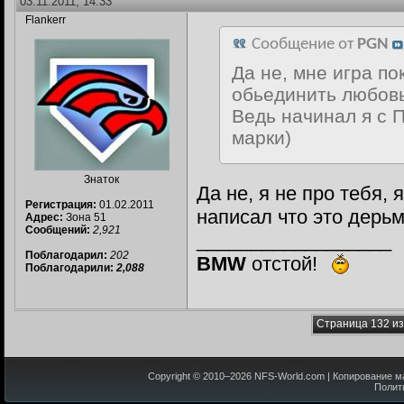
03.11.2011, 14:33
Flankerr
Сообщение от
PGN
Да не, мне игра по
обьединить любов
Ведь начинал я с 
марки)
Знаток
Да не, я не про тебя,
Регистрация:
01.02.2011
написал что это дерьм
Адрес:
Зона 51
Сообщений:
2,921
__________________
Поблагодарил:
202
BMW
отстой!
Поблагодарили:
2,088
Страница 132 из
Copyright © 2010–
2026
NFS-World.com
| Копирование м
Полит