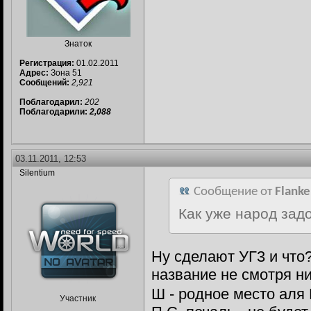
Знаток
Регистрация:
01.02.2011
Адрес:
Зона 51
Сообщений:
2,921
Поблагодарил:
202
Поблагодарили:
2,088
03.11.2011, 12:53
Silentium
Сообщение от
Flanke
Как уже народ зад
Ну сделают УГ3 и что
название не смотря ни
Ш - родное место аля 
Участник