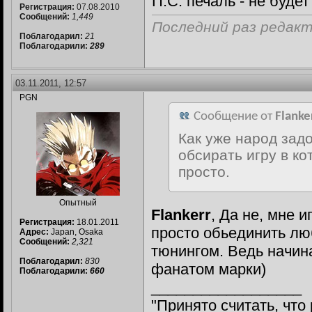
П.С. печаль - не буде
Регистрация:
07.08.2010
Сообщений:
1,449
Последний раз редакти
Поблагодарил:
21
Поблагодарили:
289
03.11.2011, 12:57
PGN
Сообщение от
Flanke
Как уже народ задо
обсирать игру в к
просто.
Опытный
Flankerr
, Да не, мне 
Регистрация:
18.01.2011
просто обьединить л
Адрес:
Japan, Osaka
Сообщений:
2,321
тюнингом. Ведь начина
Поблагодарил:
830
фанатом марки)
Поблагодарили:
660
__________________
"Принято считать, чт