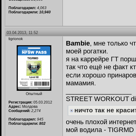
Поблагодарил:
4,063
Поблагодарили:
10,940
03.04.2013, 11:52
tigrionok
Bambie
, мне только ч
моей рогатки.
я на каррейре ГТ порш
так что ещё не факт кт
если хорошо принарови
мамамия.
__________________
Опытный
STREET WORKOUT din 
Регистрация:
05.03.2012
Адрес:
Молдова
ничто так не красит
Сообщений:
2,274
Поблагодарил:
945
очень плохой интернет
Поблагодарили:
802
мой водила - TIGRMD