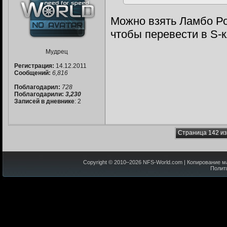
Можно взять Ламбо Ро
чтобы перевести в S-
Мудрец
Регистрация:
14.12.2011
Сообщений:
6,816
Поблагодарил:
728
Поблагодарили:
3,230
Записей в дневнике
: 2
Страница 142 из
Copyright © 2010–
2026
NFS-World.com
| Копирование м
Полит