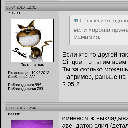
03.04.2013, 12:31
YURIK1985
Сообщение от
tigrio
если хорошо прина
мамамия.
Если кто-то другой та
Cinque, то ты им всем
Пользователь
Ты за сколько можешь
Регистрация:
19.02.2012
Например, раньше на 
Сообщений:
932
2:05,2.
Поблагодарил:
884
Поблагодарили:
703
03.04.2013, 12:46
Bambie
именно я ж выкладыва
авендатор слил (детал