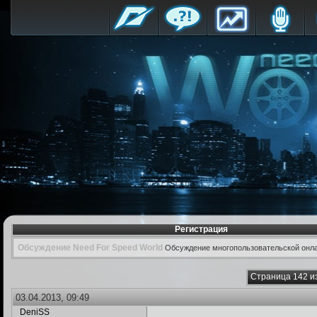
Регистрация
Обсуждение Need For Speed World
Обсуждение многопользовательской онла
Страница 142 и
03.04.2013, 09:49
DeniSS