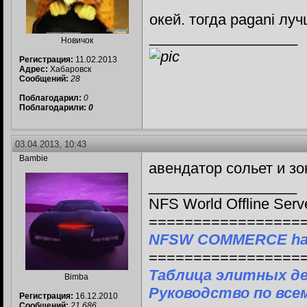
окей. тогда pagani лу
__________________
Новичок
Регистрация:
11.02.2013
Адрес:
Хабаровск
Сообщений:
28
Поблагодарил:
0
Поблагодарили:
0
03.04.2013, 10:43
Bambie
авендатор сольет и зо
__________________
NFS World Offline Serv
=================
NFSW COMMERCE ha
=================
Таблица элитных д
Bimba
Руководство по все
Регистрация:
16.12.2010
Сообщений:
21,686