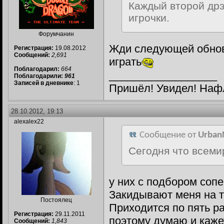
Каждый второй дрэ
игрочки.
Форумчанин
Жди следующей обновы
Регистрация:
19.08.2012
Сообщений:
2,691
играть
Поблагодарил:
664
__________________
Поблагодарили:
961
Записей в дневнике
: 1
Пришёл! Увидел! Наф
28.10.2012, 19:13
alexalex22
Сообщение от
Urban
Сегодня что всеми
у них с подбором сопе
Закидывают меня на та
Постоялец
Приходится по пять ра
Регистрация:
29.11.2011
поэтому думаю и кажет
Сообщений:
1,843