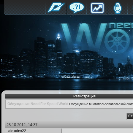
Регистрация
Обсуждение Need For Speed World
Обсуждение многопользовательской онла
Ст
25.10.2012, 14:37
alexalex22