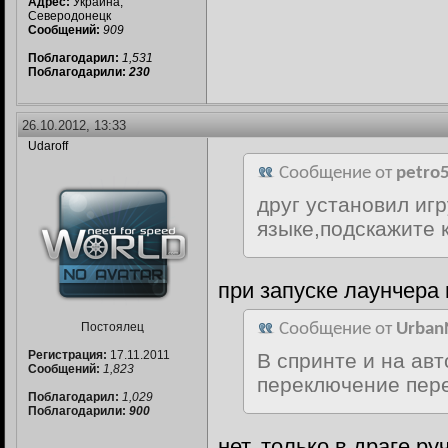
Адрес:
Украина,
Северодонецк
Сообщений:
909
Поблагодарил:
1,531
Поблагодарили:
230
26.10.2012, 13:33
Udaroff
Сообщение от
petro
друг установил игр
языке,подскажите к
при запуске лаунчера
Постоялец
Сообщение от
Urban
Регистрация:
17.11.2011
В спринте и на ав
Сообщений:
1,823
переключение пере
Поблагодарил:
1,029
Поблагодарили:
900
нет, только в драге р