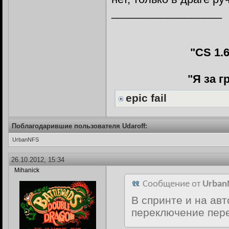
__________________
"CS 1.
"Я за 
epic fail
Поблагодарившие пользователя Udaroff:
UrbanNFS
26.10.2012, 15:34
Mihanick
Сообщение от
Urban
В спринте и на ав
переключение пере