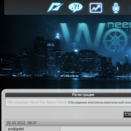
Регистрация
Обсуждение Need For Speed World
Обсуждение многопользовательской онла
Стр
29.10.2012, 08:07
podjigatel