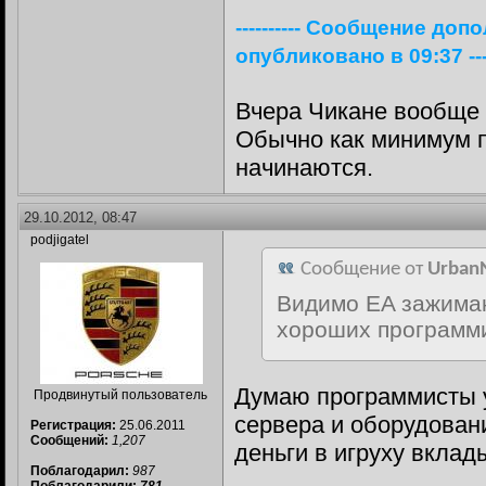
---------- Сообщение доп
опубликовано в 09:37 -----
Вчера Чикане вообще 
Обычно как минимум 
начинаются.
29.10.2012, 08:47
podjigatel
Сообщение от
Urban
Видимо EA зажимаю
хороших программ
Думаю программисты у
Продвинутый пользователь
сервера и оборудовани
Регистрация:
25.06.2011
Сообщений:
1,207
деньги в игруху вклад
Поблагодарил:
987
__________________