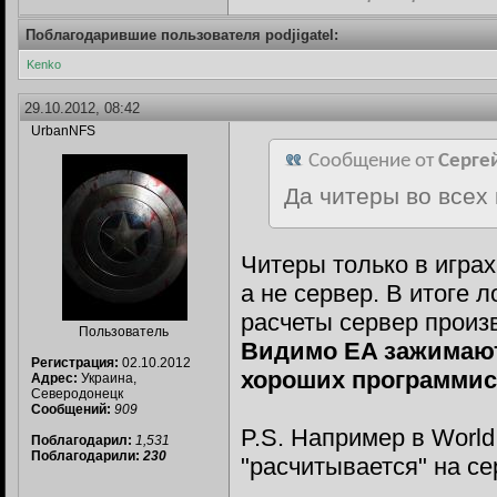
Поблагодарившие пользователя podjigatel:
Kenko
29.10.2012, 08:42
UrbanNFS
Сообщение от
Серге
Да читеры во всех 
Читеры только в играх
а не сервер. В итоге 
расчеты сервер произв
Пользователь
Видимо EA зажимают
Регистрация:
02.10.2012
хороших программис
Адрес:
Украина,
Северодонецк
Сообщений:
909
P.S. Например в World 
Поблагодарил:
1,531
Поблагодарили:
230
"расчитывается" на се