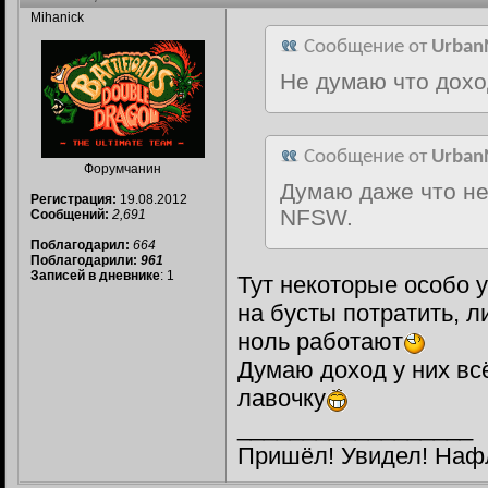
Mihanick
Сообщение от
Urban
Не думаю что дохо
Сообщение от
Urban
Форумчанин
Думаю даже что не
Регистрация:
19.08.2012
NFSW.
Сообщений:
2,691
Поблагодарил:
664
Поблагодарили:
961
Записей в дневнике
: 1
Тут некоторые особо 
на бусты потратить, 
ноль работают
Думаю доход у них вс
лавочку
__________________
Пришёл! Увидел! Наф