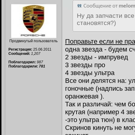
Сообщение от
melom
Ну да запчасти все
становятся?)
Поправьте если не пр
Продвинутый пользователь
одна звезда - будем сч
Регистрация:
25.06.2011
Сообщений:
1,207
2 звезды - импрувед
Поблагодарил:
987
3 звезды про
Поблагодарили:
781
4 звезды ультра
Все они делятся на: у
гоночные (надпись зап
оранжевая ).
Так и различай: чем б
крутая (например 4 з
-это ультра тюн) в кла
Скринов кинуть не мог