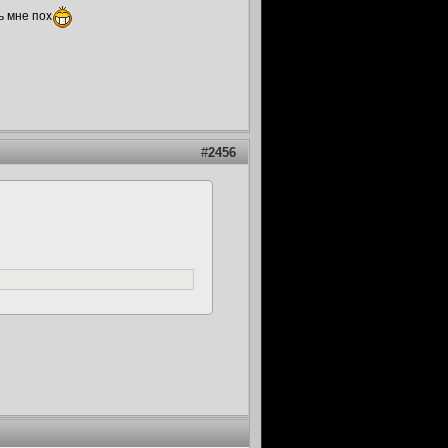
ь мне пох
#
2456