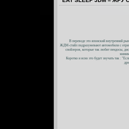
EAT SLEEP JDM = ЖРУ
В переводе это японский внутренний ры
ЖДМ-стайл подразумевают автомобили с отриц
спойлеров, которые так любят пендосы, д
миним
Коротко и ясно это будет звучать так : "Е
дри