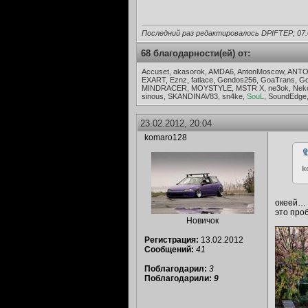
Последний раз редактировалось DPIFTEP; 07.
68 благодарности(ей) от:
Accuset, akasorok, AMDA6, AntonMoscow, ANT
EXART, Eznz, fatlace, Gendos256, GoaTrans, Go
MINDRACER, MOYSTYLE, MSTR X, ne3ok, Nekode
sinous, SKANDINAV83, sn4ke,
SouL
, SoundEdge
23.02.2012, 20:04
komaro128
k
океей… 
это про
Новичок
______
Регистрация:
13.02.2012
Сообщений:
41
Поблагодарил:
3
Поблагодарили:
9