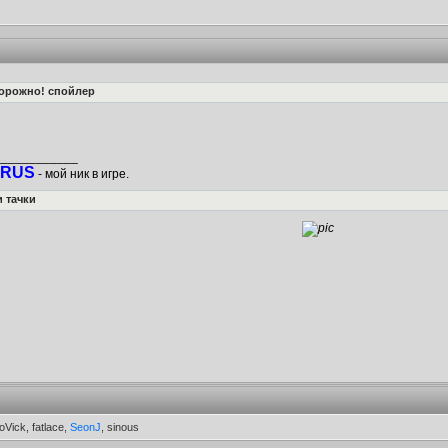
орожно! спойлер
____________
RUS
- мой ник в игре.
 тачки
oVick, fatlace,
SeonJ
, sinous