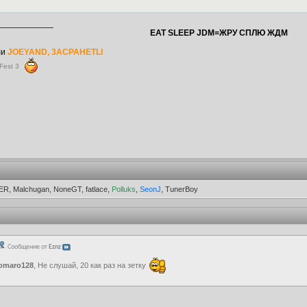
____________
EAT SLEEP JDM=ЖРУ СПЛЮ ЖДМ
ли
JOEYAND, 3ACPAHETLI
Fest 3
ER, Malchugan, NoneGT, fatlace,
Polluks
,
SeonJ
, TunerBoy
Сообщение от
Eznz
omaro128
, Не слушай, 20 как раз на зетку