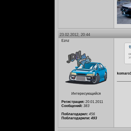
23.02.2012, 20:44
Eznz
о
э
komaro
______
Интересующийся
Регистрация:
20.01.2011
Сообщений:
383
Поблагодарил:
456
Поблагодарили:
493