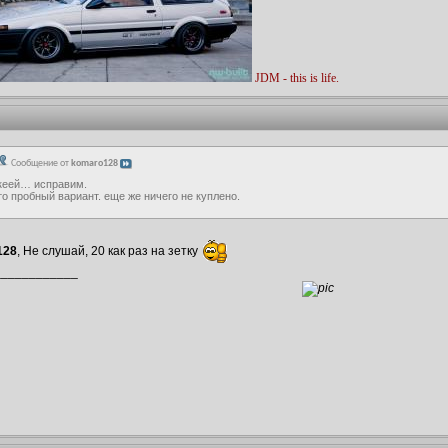
JDM - this is life.
Сообщение от
komaro128
кеей… исправим.
то пробный вариант. еще же ничего не куплено.
128
, Не слушай, 20 как раз на зетку
____________