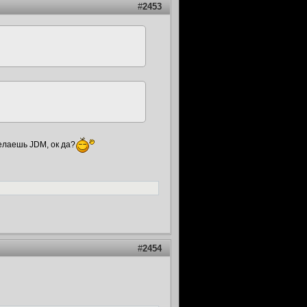
#
2453
делаешь JDM, ок да?
#
2454