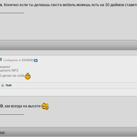
ns
, Конечно если ты делаешь гэнста мобиль можешь хоть на 30 дюймов ставит
____________
Сообщение от
JOEYAND
ацаны!
цените МР2
S делал не себе
тык
ND
, как всегда на высоте
____________
ce: