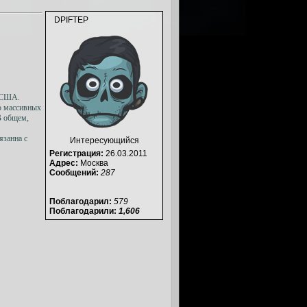
DPIFTEP
у США.
о массивных
В общем,
язанна с
Интересующийся
Регистрация:
26.03.2011
Адрес:
Москва
Сообщений:
287
Поблагодарил:
579
Поблагодарили:
1,606