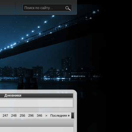
Дневники
247
248
256
296
346
>
Последняя
»