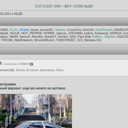
EAT SLEEP JDM = ЖРУ СПЛЮ ЖДМ
05.2012 в
01:20
..
OXA63,
BatiBo
,
Molafe
, boom, boxan59,
Chikane
, CrossFire, Dan246,
DarkPoweR
, DAVID31
IIIarik, HOLIK, HOT_PEPPER, HYPER, Jakzon, JOEYAND, keiichi, Kenwwod, KR0N1K, kushn
su, Nik99, Sanych, NoknEe, NoneGT, NoVick, NSX, Paul Wall,
Polluks
,
r35p4wn
, RAZOR.
, T0H1B4, SteelHawken, WroomWroom, YURCHIK007, ZZZ, Валера-161
Сообщение от
NSXRU
omaro128
, Зачем 20 катки, максимум 19ые,
исправим.
бный вариант. еще же ничего не куплено.
____________