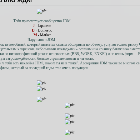
 СПЛЮ ЖДМ
Тебя приветствует сообщество JDM
J
- Japanese
D
- Domestic
M
- Market
Пару слов о JDM:
нок автомобилей, который является самым обширным по объему, уступая только рынк
ательным клиренсом, небольшими накладками - лезвиями на крышку багажника вмест
иски на низкопрофильной резине от известных (BBS, WORK, ENKEI) и не очень фирм… 
ум загромождённости, больше стремительности и легкости.
сли у тебя есть наклейка JDM, значит ты не в танке". Ассоциация JDM также во многом св
фтом, который за последний годы стал очень популярен.