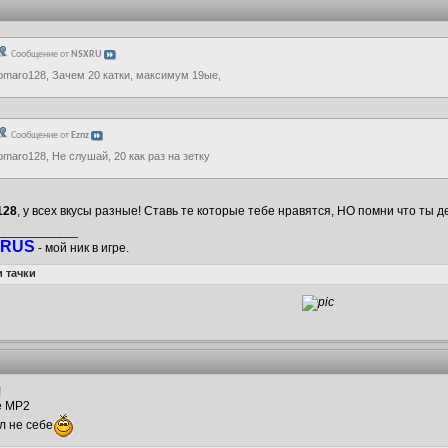
Сообщение от
NSXRU
omaro128, Зачем 20 катки, максимум 19ые,
Сообщение от
Eznz
omaro128, Не слушай, 20 как раз на зетку
128
, у всех вкусы разные! Ставь те которые тебе нравятся, НО помни что ты 
____________
RUS
- мой ник в игре.
 тачки
!
е МР2
л не себе