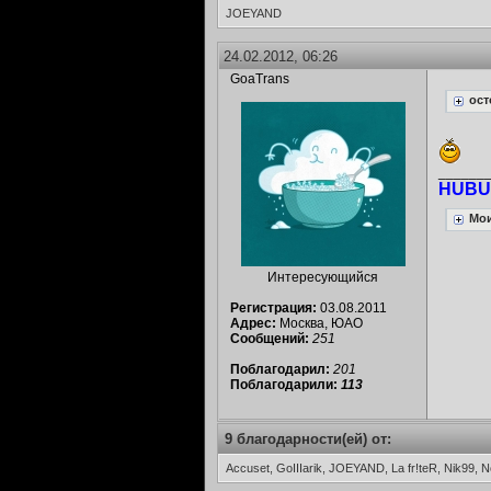
JOEYAND
24.02.2012, 06:26
GoaTrans
ост
______
HUBU
Мои
Интересующийся
Регистрация:
03.08.2011
Адрес:
Москва, ЮАО
Сообщений:
251
Поблагодарил:
201
Поблагодарили:
113
9 благодарности(ей) от:
Accuset, GoIIIarik, JOEYAND, La fr!teR, Nik99, N