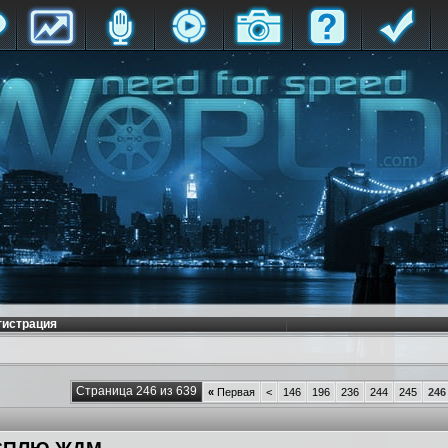
гистрация
Страница 246 из 639
«
Первая
<
146
196
236
244
245
246