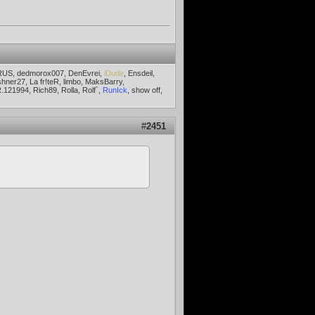
RUS, dedmorox007, DenEvrei,
iDude
, Ensdeil,
er27, La fr!teR, limbo, MaksBarry,
121994, Rich89, Rolla, Rolf`,
RunIck
, show off,
#
2451