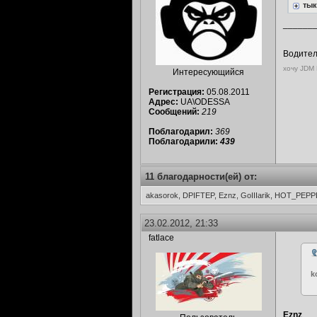
тык
______
Водите
хочу JDM 
Интересующийся
Регистрация:
05.08.2011
Адрес:
UA\ODESSA
Сообщений:
219
Поблагодарил:
369
Поблагодарили:
439
11 благодарности(ей) от:
akasorok, DPIFTEP, Eznz, GoIIIarik, HOT_PEPP
23.02.2012, 21:33
fatlace
k
Eznz
,