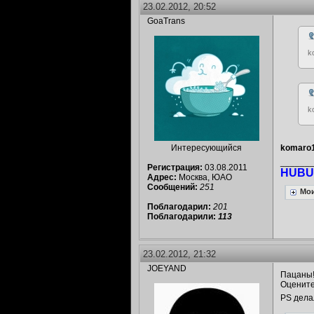
23.02.2012, 20:52
GoaTrans
k
k
komaro
Интересующийся
______
Регистрация:
03.08.2011
HUBU
Адрес:
Москва, ЮАО
Сообщений:
251
Мои
Поблагодарил:
201
Поблагодарили:
113
23.02.2012, 21:32
JOEYAND
Пацаны
Оценит
PS дела