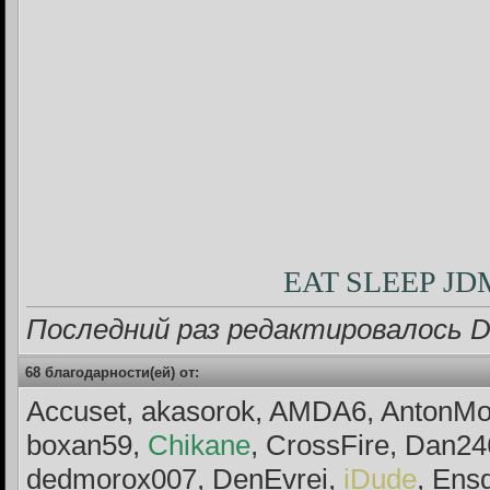
EAT SLEEP J
Последний раз редактировалось D
68 благодарности(ей) от:
Accuset, akasorok, AMDA6, Anton
boxan59,
Chikane
, CrossFire, Dan2
dedmorox007, DenEvrei,
iDude
, Ens