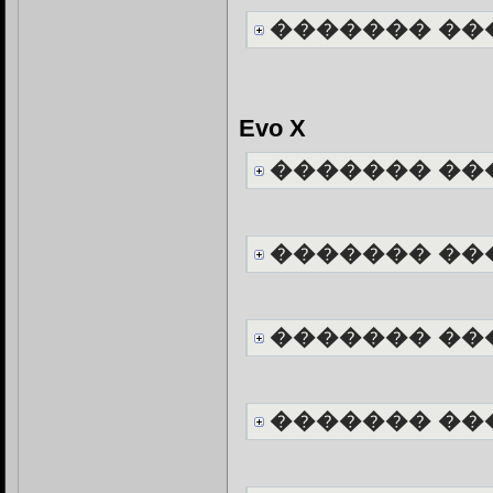
������� ��
Evo X
������� ��
������� ��
������� ��
������� ��