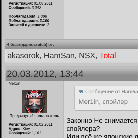
Регистрация:
01.08.2011
Сообщений:
3,042
Поблагодарил:
1,888
Поблагодарили:
3,100
Записей в дневнике
: 2
4 благодарности(ей) от:
akasorok, HamSan, NSX,
Total
20.03.2012, 13:44
Mer1in
Сообщение от
HamSa
Mer1in, спойлер
Продвинутый пользователь
Законно Не снимается.
Регистрация:
01.02.2011
спойлера?
Адрес:
Kiev
Сообщений:
1,163
Или всё же японские д