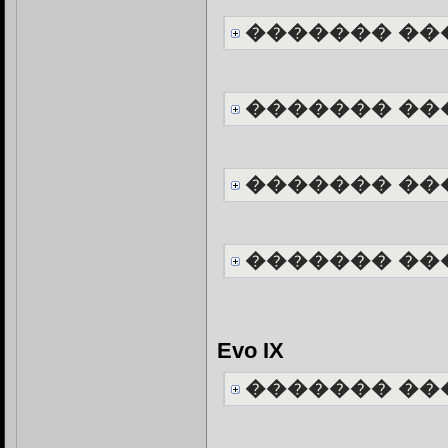
������� ��
������� ��
������� ��
������� ��
Evo IX
������� ��