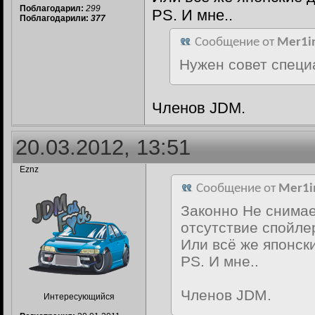
Поблагодарил:
299
PS. И мне..
Поблагодарили:
377
Сообщение от
Mer1i
Нужен совет специ
Членов JDM.
20.03.2012, 13:51
Eznz
Сообщение от
Mer1i
Законно Не снимае
отсутствие спойле
Или всё же японск
PS. И мне..
Членов JDM.
Интересующийся