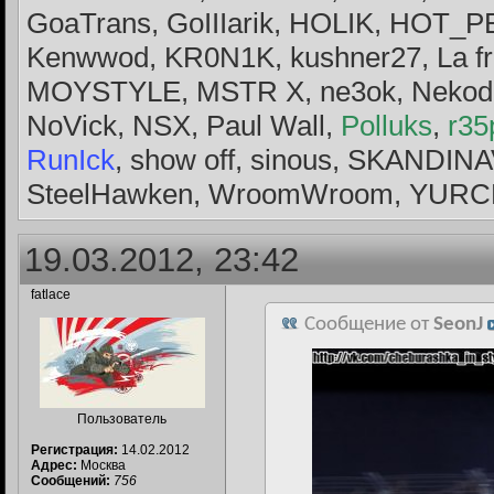
GoaTrans, GoIIIarik, HOLIK, HOT_
Kenwwod, KR0N1K, kushner27, La f
MOYSTYLE, MSTR X, ne3ok, Nekode
NoVick, NSX, Paul Wall,
Polluks
,
r35
RunIck
, show off, sinous, SKANDIN
SteelHawken, WroomWroom, YURCH
19.03.2012, 23:42
fatlace
Сообщение от
SeonJ
Пользователь
Регистрация:
14.02.2012
Адрес:
Москва
Сообщений:
756