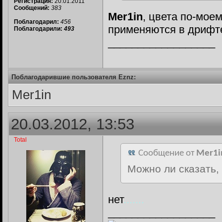
Регистрация:
20.01.2011
Сообщений:
383
Mer1in
, цвета по-мое
Поблагодарил:
456
применяются в дрифте
Поблагодарили:
493
__________________
Поблагодарившие пользователя Eznz:
Mer1in
20.03.2012, 13:53
Total
Сообщение от
Mer1i
Можно ли сказать,
нет
.......
__________________