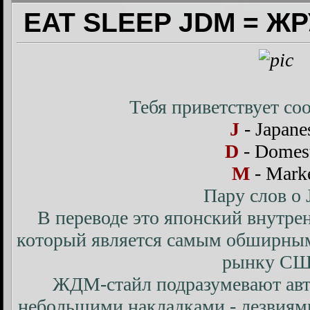
EAT SLEEP JDM = Ж
Тебя приветствует с
J
- Japane
D
- Domes
M
- Mark
Пару слов о
В переводе это японский внутре
который является самым обширным 
рынку СШ
ЖДМ-стайл подразумевают авт
небольшими накладками - лезвиям