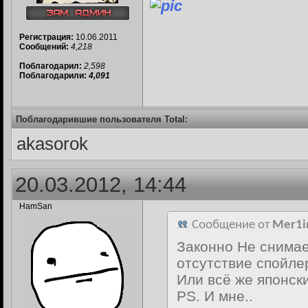
Регистрация:
10.06.2011
Сообщений:
4,218
Поблагодарил:
2,598
Поблагодарили:
4,091
Поблагодарившие пользователя Total:
akasorok
20.03.2012, 14:44
HamSan
Сообщение от
Mer1i
Законно Не снимае
отсутствие спойле
Или всё же японск
PS. И мне..