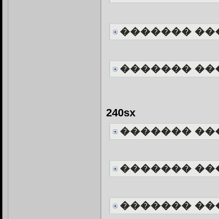
������� ��
������� ��
240sx
������� ��
������� ��
������� ��