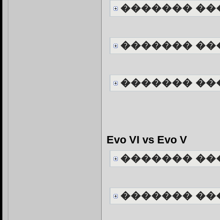
������� ��
������� ��
������� ��
Evo VI vs Evo V
������� ��
������� ��