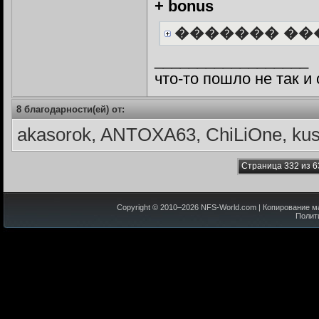
+ bonus
������� ��
__________________
что-то пошло не так и
8 благодарности(ей) от:
akasorok, ANTOXA63, ChiLiOne, kush
Страница 332 из 6
Copyright © 2010–
2026
NFS-World.com
| Копирование м
Полит