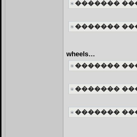
������� ��
������� ��
wheels…
������� ��
������� ��
������� ��