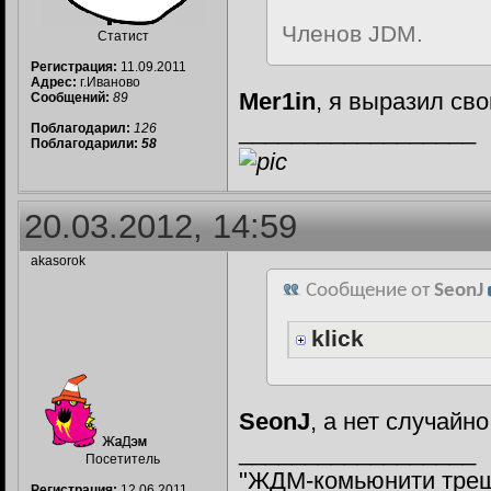
Членов JDM.
Статист
Регистрация:
11.09.2011
Адрес:
г.Иваново
Mer1in
, я выразил св
Сообщений:
89
__________________
Поблагодарил:
126
Поблагодарили:
58
20.03.2012, 14:59
akasorok
Сообщение от
SeonJ
klick
SeonJ
, а нет случайн
__________________
Посетитель
"ЖДМ-комьюнити трещи
Регистрация:
12.06.2011