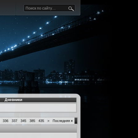
Дневники
336
337
345
385
435
>
Последняя
»