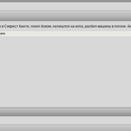
 в Сикрест Канти, гонял боком, наткнулся на копа, разбил машину в погоне. 
aru