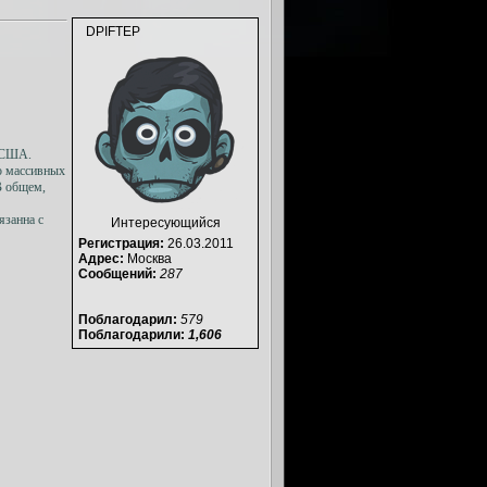
DPIFTEP
у США.
о массивных
В общем,
язанна с
Интересующийся
Регистрация:
26.03.2011
Адрес:
Москва
Сообщений:
287
Поблагодарил:
579
Поблагодарили:
1,606