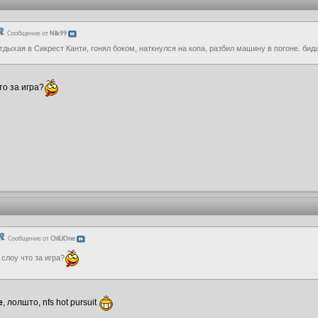
Сообщение от
Nik99
тдыхая в Сикрест Канти, гонял боком, наткнулся на копа, разбил машину в погоне. би
то за игра?
Сообщение от
ChiLiOne
 слоу что за игра?
e
, лолшто, nfs hot pursuit