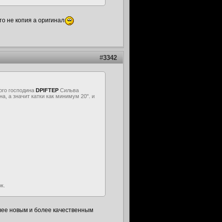
это не копия а оригинал
#
3342
ого господина
DPIFTEP
Сильва
а, а значит катки как минимум 20". и
к.
олее новым и более качественным