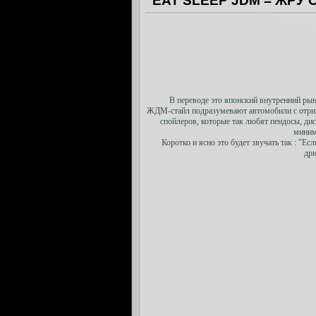
EAT SLEEP JDM = ЖРУ
В переводе это японский внутренний ры
ЖДМ-стайл подразумевают автомобили с отриц
спойлеров, которые так любят пендосы, д
миним
Коротко и ясно это будет звучать так : "Е
дри