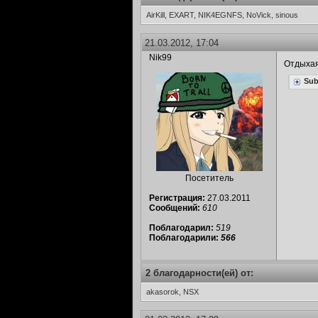
AirKill, EXART, NIK4EGNFS, NoVick, sinous
21.03.2012, 17:04
Nik99
Отдыхая
Sub
Посетитель
Регистрация:
27.03.2011
Сообщений:
610
Поблагодарил:
519
Поблагодарили:
566
2 благодарности(ей) от:
akasorok, NSX