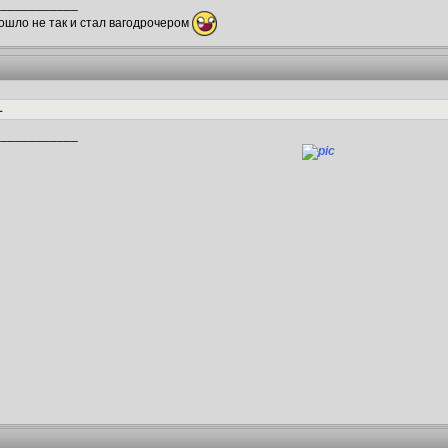
____________
пошло не так и стал вагодрочером
L
____________