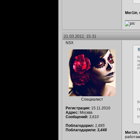
Mer1in
,
______
21.03.2012, 15:31
NSX
К
п
ц
И
Специалист
В
Регистрация:
15.11.2010
П
Адрес:
Москва
Сообщений:
3,610
P
Поблагодарил:
1,695
Поблагодарили:
3,448
Mer1in
,
работа