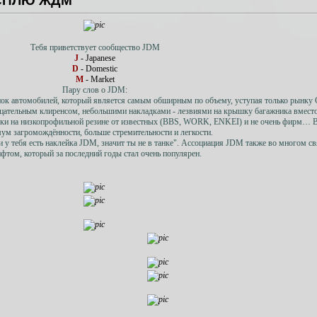
 СПЛЮ ЖДМ
Тебя приветствует сообщество JDM
J
- Japanese
D
- Domestic
M
- Market
Пару слов о JDM:
нок автомобилей, который является самым обширным по объему, уступая только рынк
ательным клиренсом, небольшими накладками - лезвиями на крышку багажника вмест
иски на низкопрофильной резине от известных (BBS, WORK, ENKEI) и не очень фирм… 
ум загромождённости, больше стремительности и легкости.
сли у тебя есть наклейка JDM, значит ты не в танке". Ассоциация JDM также во многом св
фтом, который за последний годы стал очень популярен.