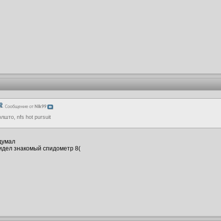
Сообщение от
Nik99
лшто, nfs hot pursuit
одумал
видел знакомый спидометр 8(