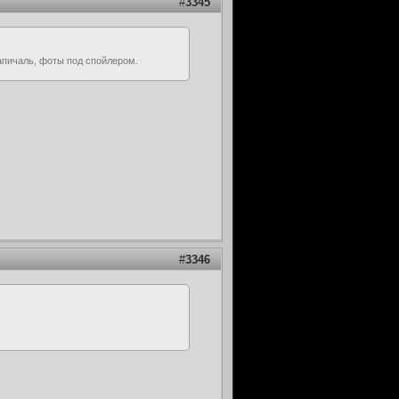
#
3345
дапичаль, фоты под спойлером.
#
3346