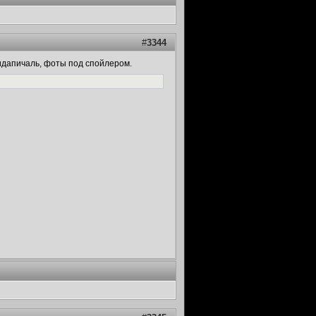
#
3344
бидапичаль, фоты под спойлером.