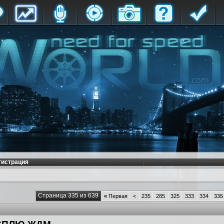
гистрация
Страница 335 из 639
«
Первая
<
235
285
325
333
334
335