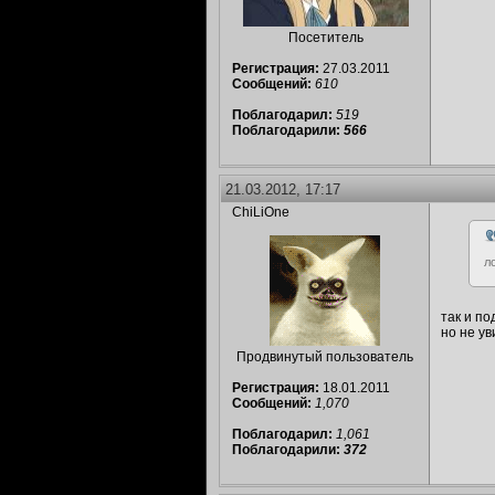
Посетитель
Регистрация:
27.03.2011
Сообщений:
610
Поблагодарил:
519
Поблагодарили:
566
21.03.2012, 17:17
ChiLiOne
ло
так и п
но не у
Продвинутый пользователь
Регистрация:
18.01.2011
Сообщений:
1,070
Поблагодарил:
1,061
Поблагодарили:
372