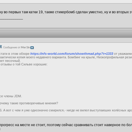
 ну во первых там катки 19, также стикербомб сделан уместно, ну и во вторых 
____________
Сообщение от
Mer1in
стати в этом обзоре
https://nfs-world.com/forum/showthread.php?t=1333
от уважаем
рактически копия моего недавнего варианта. Бомбинг на крыле, Низкопрофильная резин
вет песочный.
 отзывы о той Сильве хорошие:
се члены JDM.
очему такие противоречивые мнения?
S. А вот с чем я уже однозначно смирился,- нигде не вилел выступаюших колёсных аро
 прогресс на месте не стоит, поэтому сейчас сравнивать стоит наверное по б
м