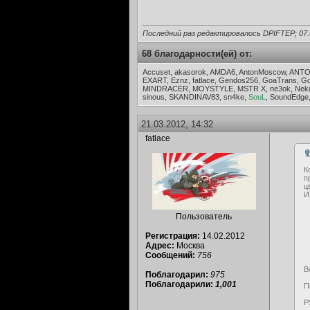
Последний раз редактировалось DPIFTEP; 07.
68 благодарности(ей) от:
Accuset, akasorok, AMDA6, AntonMoscow, ANT
EXART, Eznz, fatlace, Gendos256, GoaTrans, Go
MINDRACER, MOYSTYLE, MSTR X, ne3ok, Nekode
sinous, SKANDINAV83, sn4ke,
SouL
, SoundEdge
21.03.2012, 14:32
fatlace
К
п
ц
И
Пользователь
Регистрация:
14.02.2012
Адрес:
Москва
Сообщений:
756
В
Поблагодарил:
975
Поблагодарили:
1,001
П
P