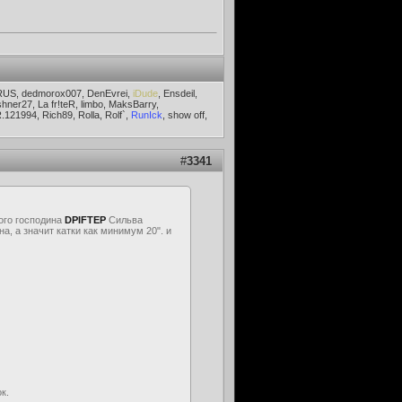
RUS, dedmorox007, DenEvrei,
iDude
, Ensdeil,
er27, La fr!teR, limbo, MaksBarry,
121994, Rich89, Rolla, Rolf`,
RunIck
, show off,
#
3341
ого господина
DPIFTEP
Сильва
а, а значит катки как минимум 20". и
к.