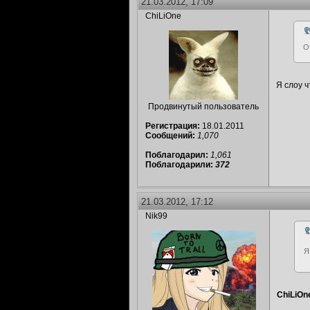
21.03.2012, 17:09
ChiLiOne
О
Я слоу ч
Продвинутый пользователь
Регистрация:
18.01.2011
Сообщений:
1,070
Поблагодарил:
1,061
Поблагодарили:
372
21.03.2012, 17:12
Nik99
Я
ChiLiOn