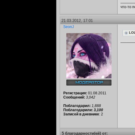
______
что-то 
21.03.2012, 17:01
SeonJ
LO
______
Регистрация:
01.08.2011
Сообщений:
3,042
Поблагодарил:
1,888
Поблагодарили:
3,100
Записей в дневнике
: 2
5 благодарности(ей) от: