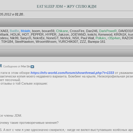
EAT SLEEP JDM = ЖРУ СПЛЮ ЖДМ
05.2012 в
01:20
..
OXA63,
BatiBo
,
Molafe
, boom, boxan59,
Chikane
, CrossFire, Dan246,
DarkPoweR
, DAVID31
IIIarik, HOLIK, HOT_PEPPER, HYPER, Jakzon, JOEYAND, keiichi, Kenwwod, KR0N1K, kushn
su, Nik99, Sanych, NoknEe, NoneGT, NoVick, NSX, Paul Wall,
Polluks
,
r35p4wn
, RAZOR.
, T0H1B4, SteelHawken, WroomWroom, YURCHIK007, ZZZ, Валера-161
Сообщение от
Mer1in
стати в этом обзоре
https://nfs-world.com/forum/showthread.php?t=1333
от уважаем
рактически копия моего недавнего варианта. Бомбинг на крыле, Низкопрофильная резин
вет песочный.
 отзывы о той Сильве хорошие:
се члены JDM.
очему такие противоречивые мнения?
S. А вот с чем я уже однозначно смирился,- нигде не вилел выступаюших колёсных аро