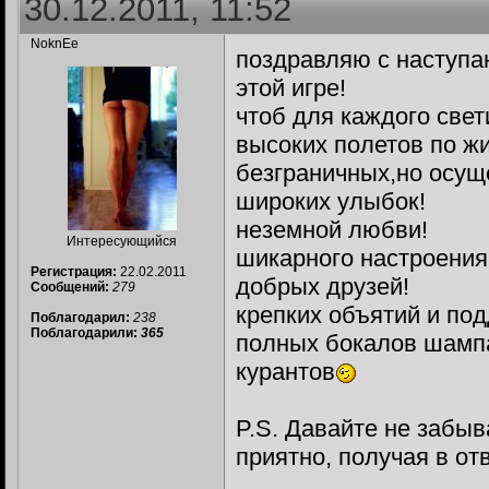
30.12.2011, 11:52
NoknEe
поздравляю с наступ
этой игре!
чтоб для каждого свет
высоких полетов по жи
безграничных,но осущ
широких улыбок!
неземной любви!
Интересующийся
шикарного настроения
Регистрация:
22.02.2011
добрых друзей!
Сообщений:
279
крепких объятий и под
Поблагодарил:
238
Поблагодарили:
365
полных бокалов шампа
курантов
P.S. Давайте не забыв
приятно, получая в от
__________________