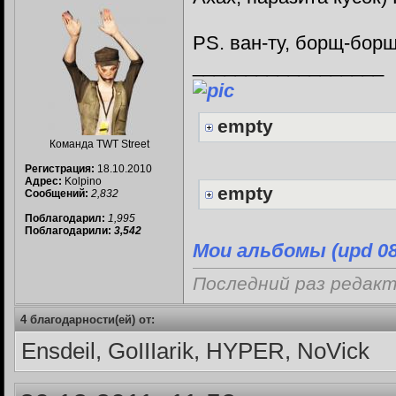
PS. ван-ту, борщ-бор
__________________
empty
Команда TWT Street
Регистрация:
18.10.2010
Адрес:
Kolpino
empty
Сообщений:
2,832
Поблагодарил:
1,995
Поблагодарили:
3,542
Мои альбомы (upd 08
Последний раз редакт
4 благодарности(ей) от:
Ensdeil, GoIIIarik, HYPER, NoVick