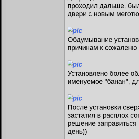
проходил дальше, бы
двери с новым меготю
Обдумывание установк
причинам к сожаленю 
Установлено более об
именуемое "банан", д
После установки свер
застатия в расплох с
решение заправиться
день))