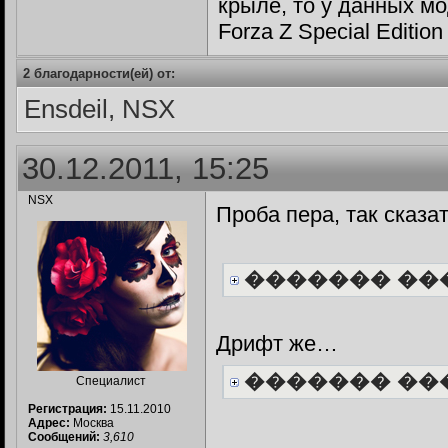
крыле, то у данных м
Forza Z Special Edition
2 благодарности(ей) от:
Ensdeil, NSX
30.12.2011, 15:25
NSX
Проба пера, так сказа
������� ��
Дрифт же…
������� ��
Специалист
Регистрация:
15.11.2010
Адрес:
Москва
Сообщений:
3,610