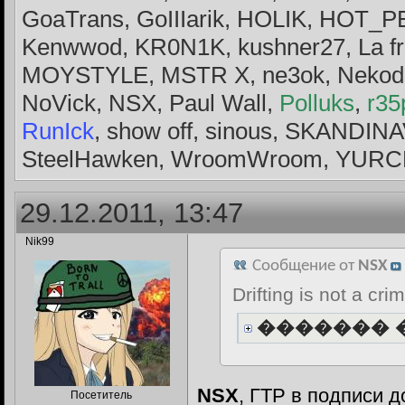
GoaTrans, GoIIIarik, HOLIK, HOT_
Kenwwod, KR0N1K, kushner27, La f
MOYSTYLE, MSTR X, ne3ok, Nekode
NoVick, NSX, Paul Wall,
Polluks
,
r35
RunIck
, show off, sinous, SKANDIN
SteelHawken, WroomWroom, YURCH
29.12.2011, 13:47
Nik99
Сообщение от
NSX
Drifting is not a cri
������� 
NSX
, ГТР в подписи д
Посетитель