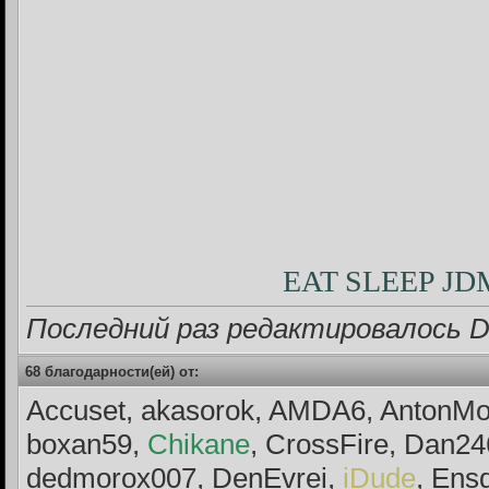
EAT SLEEP J
Последний раз редактировалось D
68 благодарности(ей) от:
Accuset, akasorok, AMDA6, Anton
boxan59,
Chikane
, CrossFire, Dan2
dedmorox007, DenEvrei,
iDude
, Ens