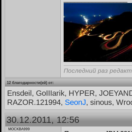
Последний раз редакт
12 благодарности(ей) от:
Ensdeil, GoIIIarik, HYPER, JOEYAND
RAZOR.121994,
SeonJ
, sinous, W
30.12.2011, 12:56
MOCKBA999