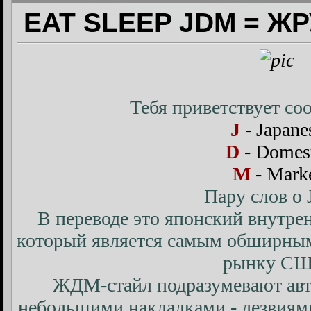
EAT SLEEP JDM = Ж
Тебя приветствует с
J
- Japane
D
- Domes
M
- Mark
Пару слов о
В переводе это японский внутре
который является самым обширным 
рынку СШ
ЖДМ-стайл подразумевают авт
небольшими накладками - лезвиям