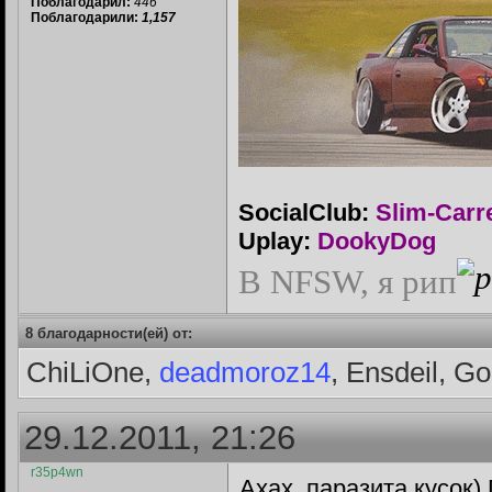
Поблагодарил:
446
Поблагодарили:
1,157
SocialClub:
Slim-Carr
Uplay:
DookyDog
В NFSW, я рип
8 благодарности(ей) от:
ChiLiOne,
deadmoroz14
, Ensdeil, Go
29.12.2011, 21:26
r35p4wn
Ахах, паразита кусок)