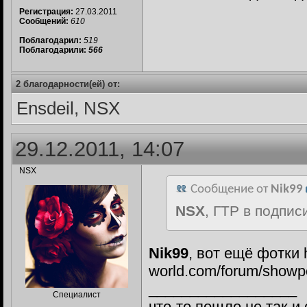
Регистрация:
27.03.2011
Сообщений:
610
Поблагодарил:
519
Поблагодарили:
566
2 благодарности(ей) от:
Ensdeil, NSX
29.12.2011, 14:07
NSX
Сообщение от
Nik99
NSX
, ГТР в подпис
Nik99
, вот ещё фотки ht
world.com/forum/showpo
__________________
Специалист
что-то пошло не так и