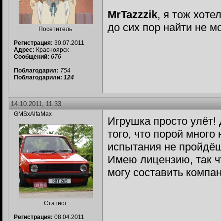
MrTazzzik
, я тож хоте
до сих пор найти не м
Посетитель
Регистрация:
30.07.2011
Адрес:
Красноярск
Сообщений:
676
Поблагодарил:
754
Поблагодарили:
124
14.10.2011, 11:33
GMSxAlfaMax
Игрушка просто улёт! 
того, что порой много
испытания не пройдёш
Имею лицензию, так чт
могу составить компа
Статист
Регистрация:
08.04.2011