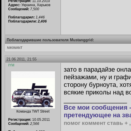
Регистрация:
11.10.2010
Адрес:
Украина, Харьков
Сообщений:
7,500
Поблагодарил:
1,446
Поблагодарили:
2,406
Поблагодарившие пользователя Mustanggrid:
NIKIWANT
21.06.2011, 21:55
IYM
зато в парадайзе онла
пейзажами, ну и граф
сторону бурноута, хот
всякие приколы над в
__________________
Все мои сообщения -
Команда TWT Street
претендующее на зв
Регистрация:
10.05.2011
помог коммент ставь + ,
Сообщений:
2,566