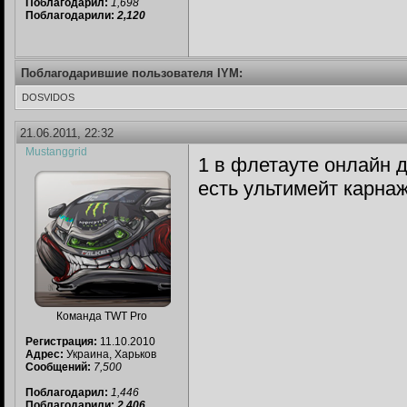
Поблагодарил:
1,698
Поблагодарили:
2,120
Поблагодарившие пользователя IYM:
DOSVIDOS
21.06.2011, 22:32
Mustanggrid
1 в флетауте онлайн д
есть ультимейт карнаж
Команда TWT Pro
Регистрация:
11.10.2010
Адрес:
Украина, Харьков
Сообщений:
7,500
Поблагодарил:
1,446
Поблагодарили:
2,406