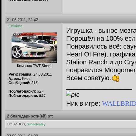
21.06.2011, 22:42
Chikane
Игрушка - вынос мозга
Порошёл на 100% если
Понравилось всё: саундт
Heart Of Fire), графи
Stalion Ranch и до Сry
Команда TWT Street
понравился Mongomery
Регистрация:
24.03.2011
Всем советую.
Адрес:
Киев
Сообщений:
316
__________________
Поблагодарил:
327
Поблагодарили:
594
Ник в игре:
WALLBRI
2 благодарности(ей) от:
DOSVIDOS,
Sunsetvalley