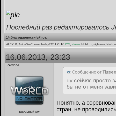
Последний раз редактировалось Jet
14 благодарности(ей) от:
ALEX111, AntonSimCrimea, harley777, HOLIK,
IYM
,
Kenko
, MobiLux, nightman, Nindzja
16.06.2013, 23:23
Zerdone
Сообщение от
Tigeee
ну сейчяс просто з
бы не от меня зави
Понятно, а соревнован
стран, не проводилис
Токсичный кот