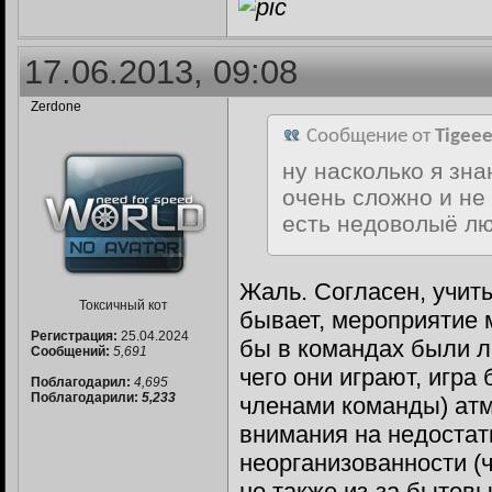
17.06.2013, 09:08
Zerdone
Сообщение от
Tigeee
ну насколько я зна
очень сложно и не 
есть недоволыё л
Жаль. Согласен, учит
Токсичный кот
бывает, мероприятие м
Регистрация:
25.04.2024
бы в командах были л
Сообщений:
5,691
чего они играют, игра
Поблагодарил:
4,695
Поблагодарили:
5,233
членами команды) атм
внимания на недостат
неорганизованности (ч
но также из-за бытовы