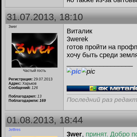
31.07.2013, 18:10
3wer
Виталик
3werek
готов пройти на проф
хочу быть среди земля
__________________
Частый гость
Регистрация:
29.07.2013
Адрес:
Харьков
Сообщений:
126
Поблагодарил:
13
Последний раз редакт
Поблагодарили:
169
01.08.2013, 18:44
Jetfires
3wer
,
принят. Добро п