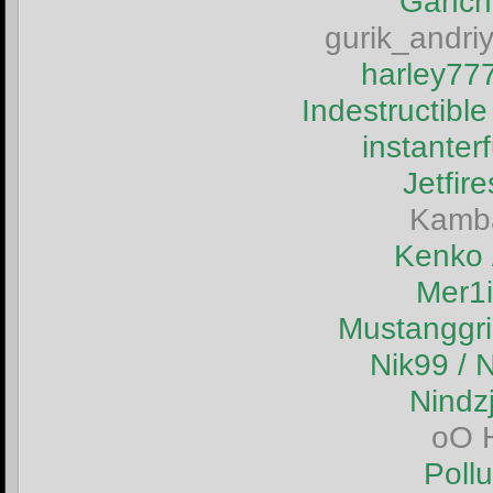
Ganch
gurik_andri
harley7
Indestructib
instanter
Jetfir
Kamb
Kenko
Mer1i
Mustanggr
Nik99 /
Nindz
oO 
Poll