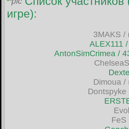
Список участников 
игре):
3MAKS / 
ALEX111 
AntonSimCrimea /
ChelseaS
Dext
Dimoua /
Dontspyke 
ERSTE
Evo
FeS