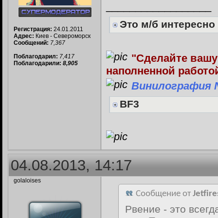
__________________
Это м/б интересно
Регистрация:
24.01.2011
Адрес:
Киев - Североморск
Сообщений:
7,367
"Сделайте вашу
Поблагодарил:
7,417
Поблагодарили:
8,905
наполненной работо
Винилография 
BF3
04.08.2013, 14:17
golaloises
Сообщение от
Jetfire
Рвение - это всег