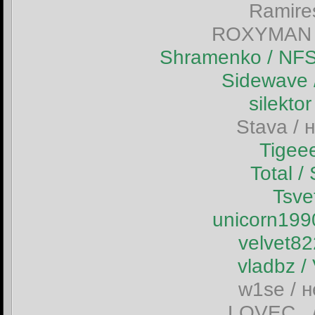
Ramire
ROXYMAN /
Shramenko / N
Sidewave
silekt
Stava / 
Tigee
Total 
Tsve
unicorn19
velvet8
vladbz 
w1se / 
_LOVEC_ /