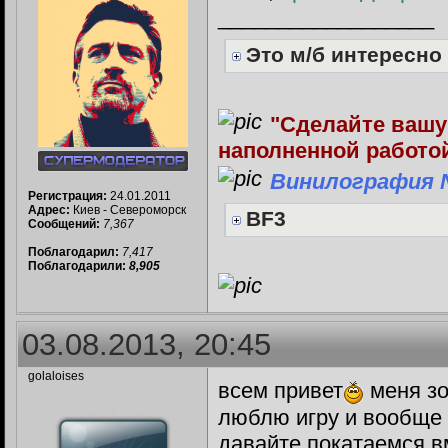
__________________
Это м/б интересно
"Сделайте вашу
наполненной работо
Винилография 
Регистрация:
24.01.2011
Адрес:
Киев - Североморск
BF3
Сообщений:
7,367
Поблагодарил:
7,417
Поблагодарили:
8,905
03.08.2013, 20:45
golaloises
всем привет
меня зо
люблю игру и вообще 
давайте покатаемся в