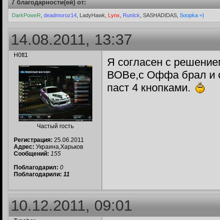
7 благодарности(ей) от:
DarkPoweR
,
deadmoroz14
, LadyHawk,
Lynx
,
RunIck
, SASHADIDAS,
Soopka =)
14.08.2011, 13:37
H0tt1
Я согласен с решением
ВОВе,с Оффа брал и с
паст 4 кнопками.
Частый гость
Регистрация:
25.06.2011
Адрес:
Украина,Харьков
Сообщений:
155
Поблагодарил:
0
Поблагодарили:
11
10.12.2011, 09:01