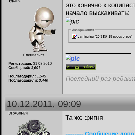
Typaher
это конечно к копипас
начало выскакивать:
Изображения
varning.jpg (20.3 Кб, 15 просмотров)
__________________
Специалист
Регистрация:
31.08.2010
Сообщений:
3,691
Поблагодарил:
1,545
Последний раз редакт
Поблагодарили:
3,440
10.12.2011, 09:09
DRAG0N74
Та же фигня.
---------- Сообщение доп