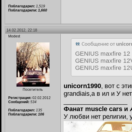
Поблагодарил:
1,519
Поблагодарили:
1,660
14.02.2012, 22:18
Modest
Сообщение от
unico
GENIUS maxfire 12 
GENIUS maxfire 12V
GENIUS maxfire 12U 
unicorn1990
, вот с э
Посетитель
grandiais,а в ил и У нет
Регистрация:
02.02.2012
__________________
Сообщений:
534
Фанат muscle cars и
Поблагодарил:
135
Поблагодарили:
106
У любви нет религии, 