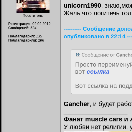
unicorn1990
, знаю,мо
Жаль что логитечь толь
Посетитель
Регистрация:
02.02.2012
---------- Сообщение доп
Сообщений:
534
опубликовано в 22:14 -----
Поблагодарил:
135
Поблагодарили:
106
Сообщение от
Ganch
Просто переименуй
вот
ссылка
Вот ссылка на по
Gancher
, и будет раб
__________________
Фанат muscle cars и
У любви нет религии, 