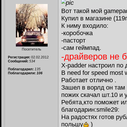
Вот такой мой gamepad
Купил в магазине (119
К ниму входило:
-коробочка
-пасторт
-сам геймпад.
Посетитель
-драйверов не 
Регистрация:
02.02.2012
Сообщений:
534
X-padder настроил по 
Поблагодарил:
135
В need for speed most
Поблагодарили:
106
Работает отлично .
Зашел в ворлд он там 
пожих скачал шт.10 и 
Ребята,кто поможет ил
благодарин:smile29:
На радостях готов руб
польшу
)