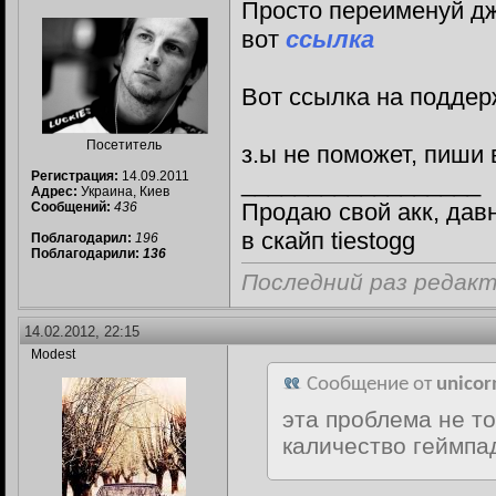
Просто переименуй дж
вот
ссылка
Вот ссылка на подде
Посетитель
з.ы не поможет, пиши 
Регистрация:
14.09.2011
__________________
Адрес:
Украина, Киев
Продаю свой акк, давн
Сообщений:
436
в скайп tiestogg
Поблагодарил:
196
Поблагодарили:
136
Последний раз редакт
14.02.2012, 22:15
Modest
Сообщение от
unico
эта проблема не то
каличество геймпа