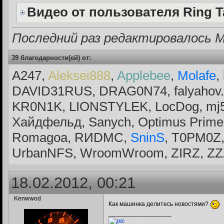
Видео от пользователя Ring T
Последний раз редактировалось Mo
39 благодарности(ей) от:
A247,
Aleksei888
,
Applebee
,
Molafe
,
DAVID31RUS, DRAG0N74, falyahov.ti
KR0N1K, LIONSTYLEK, LocDog, mj
Хайдфельд, Sanych, Optimus Pri
Romagoa, RИDMC,
SninS
, T0PM0Z,
UrbanNFS, WroomWroom, ZIRZ, ZZ
18.02.2012, 00:21
Kenwwod
Как машинка делитесь новостями?
__________________