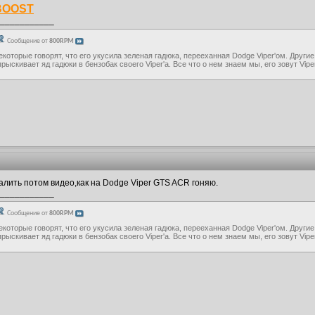
BOOST
___________
Сообщение от
800RPM
екоторые говорят, что его укусила зеленая гадюка, перееханная Dodge Viper'ом. Другие
прыскивает яд гадюки в бензобак своего Viper'а. Все что о нем знаем мы, его зовут Vip
алить потом видео,как на Dodge Viper GTS ACR гоняю.
___________
Сообщение от
800RPM
екоторые говорят, что его укусила зеленая гадюка, перееханная Dodge Viper'ом. Другие
прыскивает яд гадюки в бензобак своего Viper'а. Все что о нем знаем мы, его зовут Vip