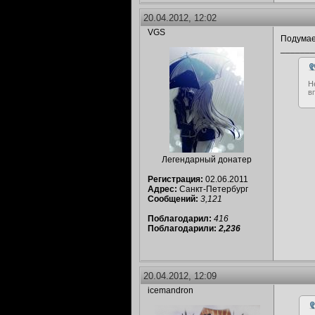
20.04.2012, 12:02
VGS
Подумаеш
_______
Н
в
Легендарный донатер
Регистрация:
02.06.2011
Адрес:
Санкт-Петербург
Сообщений:
3,121
Поблагодарил:
416
Поблагодарили:
2,236
20.04.2012, 12:09
icemandron