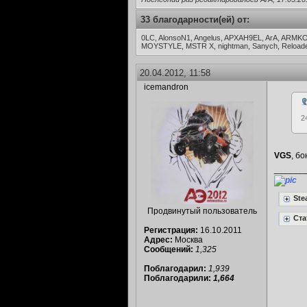
33 благодарности(ей) от:
0LC, AlonsoN1, Angelus, APXAH9EL, ArA, ARMK
MOYSTYLE, MSTR X, nightman, Sanych, Reloaded,
20.04.2012, 11:58
icemandron
2
VGS
, б
______
Ste
Продвинутый пользователь
Ста
Регистрация:
16.10.2011
Адрес:
Москва
Сообщений:
1,325
Поблагодарил:
1,939
Поблагодарили:
1,664