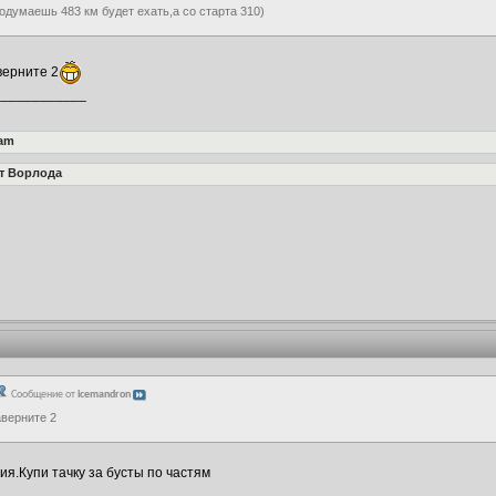
одумаешь 483 км будет ехать,а со старта 310)
аверните 2
____________
am
т Ворлода
Сообщение от
icemandron
аверните 2
ия.Купи тачку за бусты по частям