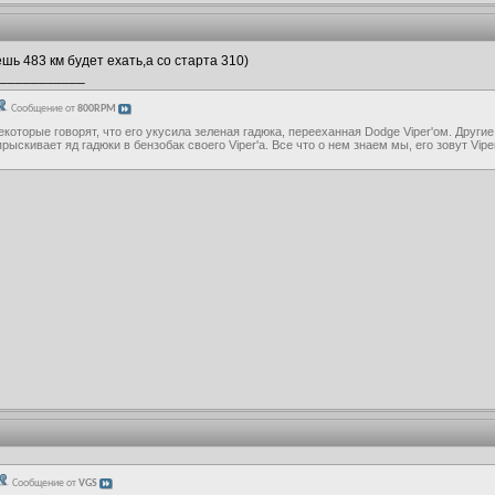
ь 483 км будет ехать,а со старта 310)
___________
Сообщение от
800RPM
екоторые говорят, что его укусила зеленая гадюка, перееханная Dodge Viper'ом. Другие
прыскивает яд гадюки в бензобак своего Viper'а. Все что о нем знаем мы, его зовут Vip
Сообщение от
VGS