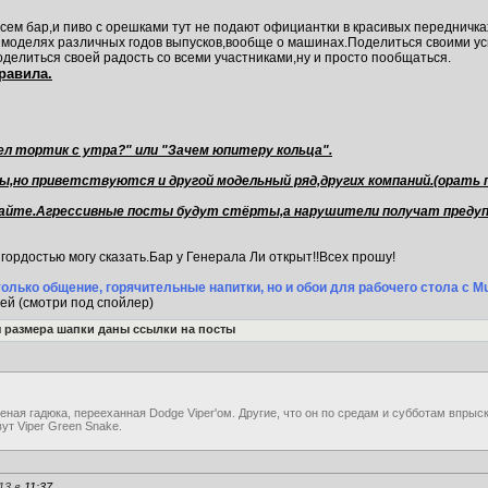
всем бар,и пиво с орешками тут не подают официантки в красивых передничках
х моделях различных годов выпусков,вообще о машинах.Поделиться своими ус
оделиться своей радость со всеми участниками,ну и просто пообщаться.
правила.
ел тортик с утра?" или "Зачем юпитеру кольца".
ары,но приветствуются и другой модельный ряд,других компаний.(орать
игайте.Агрессивные посты будут стёрты,а нарушители получат предуп
гордостью могу сказать.Бар у Генерала Ли открыт!!Всех прошу!
лько общение, горячительные напитки, но и обои для рабочего стола с Mu
ей (смотри под спойлер)
я размера шапки даны ссылки на посты
леная гадюка, перееханная Dodge Viper'ом. Другие, что он по средам и субботам впрыс
вут Viper Green Snake.
13 в
11:37
..