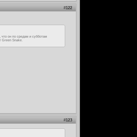
#
122
, что он по средам и субботам
er Green Snake.
#
123