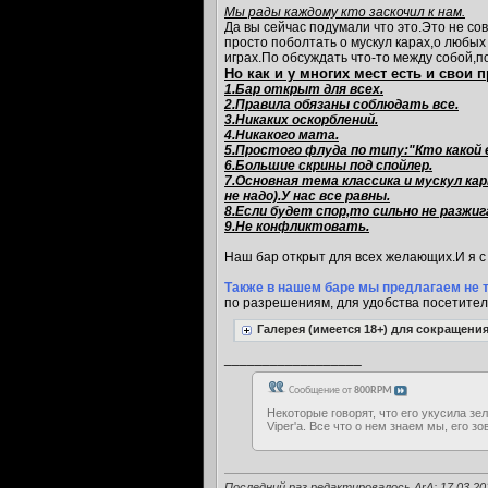
Мы рады каждому кто заскочил к нам.
Да вы сейчас подумали что это.Это не со
просто поболтать о мускул карах,о любы
играх.По обсуждать что-то между собой,п
Но как и у многих мест есть и свои 
1.Бар открыт для всех.
2.Правила обязаны соблюдать все.
3.Никаких оскорблений.
4.Никакого мата.
5.Простого флуда по типу:"Кто какой 
6.Большие скрины под спойлер.
7.Основная тема классика и мускул к
не надо).У нас все равны.
8.Если будет спор,то сильно не разж
9.Не конфликтовать.
Наш бар открыт для всех желающих.И я с 
Также в нашем баре мы предлагаем не то
по разрешениям, для удобства посетител
Галерея (имеется 18+) для сокращени
__________________
Сообщение от
800RPM
Некоторые говорят, что его укусила зе
Viper'а. Все что о нем знаем мы, его зо
Последний раз редактировалось ArA; 17.03.20