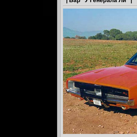
| Бар "У Генерала Ли" |