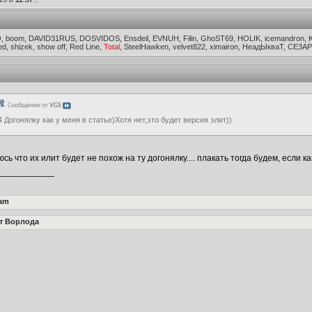
O, boom, DAVID31RUS, DOSVIDOS, Ensdeil, EVNUH, Filin, GhoST69, HOLIK, icemandron,
 shizek, show off, Red Line,
Total
, SteelHawken, velvet822, ximairon, НеадЫкваТ, СЕ3А
Сообщение от
VGS
4 Догонялку как у меня в статье)Хотя нет,это будет версия элит))
оюсь что их илит будет не похож на ту догонялку.... плакать тогда будем, есл
____________
am
т Ворлода