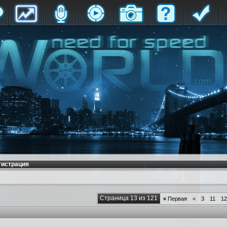
гистрация
Страница 13 из 121
«
Первая
<
3
11
12