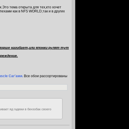
.Это тема открыта для тех,кто хочет
пехами как в NFS WORLD,так и в других
 порше нагибает,или японки рулят тут
реждение.
scle Car'ами.
Все обои рассортированы
кивает яд гадюки в бензобак своего