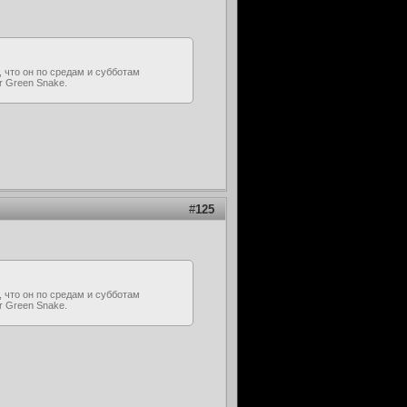
, что он по средам и субботам
er Green Snake.
#
125
, что он по средам и субботам
er Green Snake.