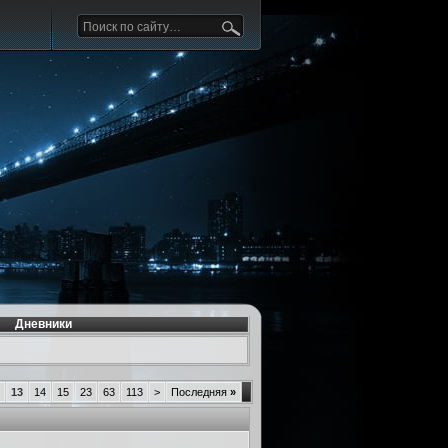
Дневники
13
14
15
23
63
113
>
Последняя
»