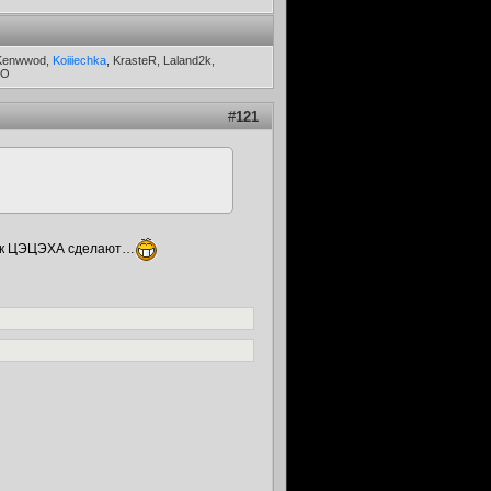
 Kenwwod,
Koiiiechka
, KrasteR, Laland2k,
РО
#
121
и как ЦЭЦЭХА сделают…