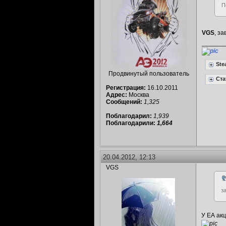
П
VGS
, з
______
Ste
Продвинутый пользователь
Ста
Регистрация:
16.10.2011
Адрес:
Москва
Сообщений:
1,325
Поблагодарил:
1,939
Поблагодарили:
1,664
20.04.2012, 12:13
VGS
з
У ЕА акц