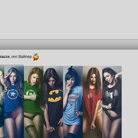
Настя
, опс Вайпер
___________