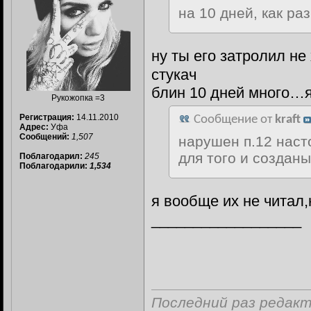
на 10 дней, как ра
ну ты его затролил не
стукач
блин 10 дней много…я
Рукожопка =3
Регистрация:
14.11.2010
Сообщение от
kraft
Адрес:
Уфа
Сообщений:
1,507
нарушен п.12 наст
для того и созданы
Поблагодарил:
245
Поблагодарили:
1,534
я вообще их не читал,
__________________
Последний раз редакти