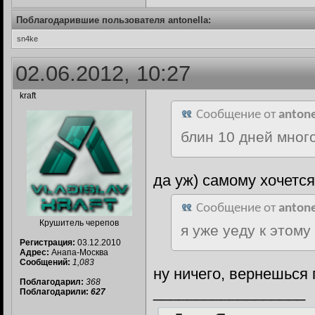
Поблагодарившие пользователя antonella:
sn4ke
02.06.2012, 10:27
kraft
Сообщение от
antone
блин 10 дней мно
да уж) самому хочется
Сообщение от
antone
Крушитель черепов
я уже уеду к этом
Регистрация:
03.12.2010
Адрес:
Анапа-Москва
Сообщений:
1,083
ну ничего, вернешься
Поблагодарил:
368
__________________
Поблагодарили:
627