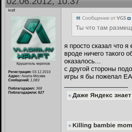
02.06.2012, 10:37
kraft
Сообщение от
VGS
Ты что там размещ
я просто сказал что я 
вроде ничего такого о
оказалось…
Крушитель черепов
с другой стороны под
Регистрация:
03.12.2010
игры я бы пожелал E
Адрес:
Анапа-Москва
Сообщений:
1,083
__________________
Поблагодарил:
368
Поблагодарили:
627
Даже Яндекс знает
Killing bambie mo