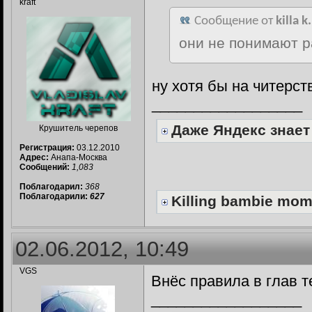
kraft
Сообщение от
killa k.
они не понимают 
ну хотя бы на читерст
__________________
Даже Яндекс знает
Крушитель черепов
Регистрация:
03.12.2010
Адрес:
Анапа-Москва
Сообщений:
1,083
Поблагодарил:
368
Поблагодарили:
627
Killing bambie mo
02.06.2012, 10:49
VGS
Внёс правила в глав т
__________________