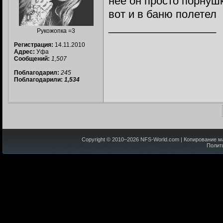
нее он просто порнуш
вот и в баню полетел
__________________
Рукожопка =3
Регистрация:
14.11.2010
Адрес:
Уфа
Сообщений:
1,507
Поблагодарил:
245
Поблагодарили:
1,534
Copyright © 2010–
2026
NFS-World.com
| Копирование м
Полит