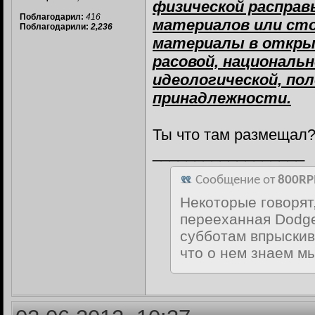
физической расправ
Поблагодарил:
416
материалов или сто
Поблагодарили:
2,236
материалы в откры
расовой, национальн
идеологической, по
принадлежности.
Ты что там размещал?
__________________
Сообщение от
800R
Некоторые говорят,
перееханная Dodge 
субботам впрыскива
что о нем знаем мы