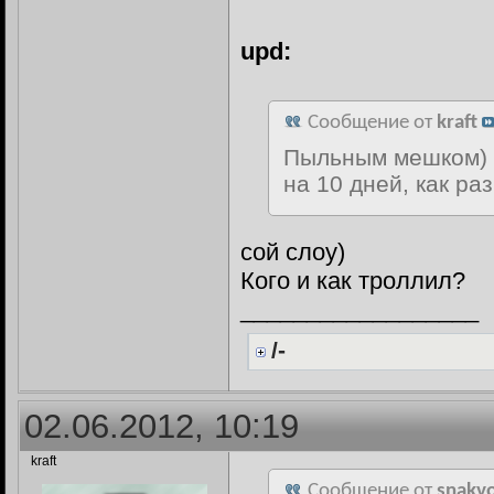
upd:
Сообщение от
kraft
Пыльным мешком) н
на 10 дней, как ра
сой слоу)
Кого и как троллил?
__________________
/-
02.06.2012, 10:19
kraft
Сообщение от
snakvo