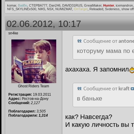
komar,
BatiBo
, CTEPBA777, Dan246, DAVID31RUS, GreatMaker,
Hunter
, icemandron
NFS_SKYLINEx500, NIK5, NSX, NUMIZMAT,
OnTarget
, Reloaded, Svdeness, show o
02.06.2012, 10:17
sn4ke
Сообщение от
antone
которуму мама по 
ахахаха. Я запомнил
Ghost Riders Team
Сообщение от
kraft
Регистрация:
19.03.2011
в баньке
Адрес:
Ростов-на-Дону
Сообщений:
2,127
Поблагодарил:
3,505
как? Навсегда?
Поблагодарили:
1,314
И какую личность вы 