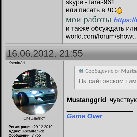
skype - taras961
или писать в ЛС
мои работы
https:
и также обсуждать или 
world.com/forum/show
16.06.2012, 21:55
KseniaArt
Сообщение от
Musta
На сайтовском ти
Mustanggrid
, чувству
__________________
Game Over
Специалист
Регистрация:
29.12.2010
Адрес:
Архангельск
Сообщений:
3,755