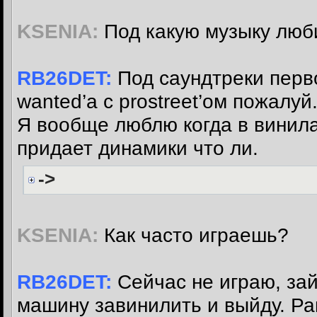
KSENIA:
Под какую музыку люб
RB26DET:
Под саундтреки перво
wanted’а с prostreet’ом пожалуй
Я вообще люблю когда в винила
придает динамики что ли.
->
KSENIA:
Как часто играешь?
RB26DET:
Сейчас не играю, зай
машину завинилить и выйду. Ра