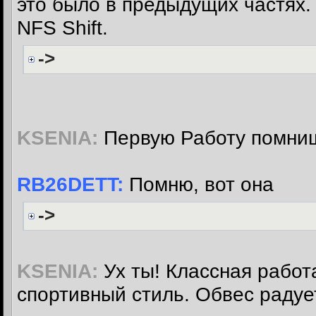
это было в предыдущих частях.
NFS Shift.
->
KSENIA:
Первую Работу помни
RB26DETT:
Помню, вот она
->
KSENIA:
Ух ты! Классная работа
спортивный стиль. Обвес радует