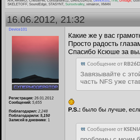
ArA, ARMKO, Chester46, Constantine12, DAVID31RUS,
Device101
,
IYM
,
Driftage
, GoI
SKELETOFF, SoundEdge, STASYNT,
Sunsetvalley
, ximairon, XMAN
16.06.2012, 21:32
Device101
Какие же у вас грамо
Просто радость глазам
Спасибо Ксюше за в
Сообщение от
RB26D
Завязывайте с это
часть NFS уже ста
Регистрация:
26.01.2012
Сообщений:
5,655
P.S.:
было бы лучше, ес
Поблагодарил:
2,248
Поблагодарили:
5,150
Записей в дневнике
: 1
Сообщение от
KSENI
проблемы с моим 