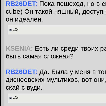
RB26DET:
Пока пешеход, но в с
cube) Он такой няшный, доступ
он идеален.
->
KSENIA:
Есть ли среди твоих р
быть самая сложная?
RB26DET:
Да. Была у меня в то
диснеевских мультиков, вот они
скай с вуди.
->