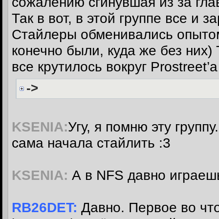
сожалению сгинувшая из за глав
Так в вот, в этой группе все и 
Cтайлеры обменивались опытом
конечно были, куда же без них) 
все крутилось вокруг Prostreet’а 
->
KSENIA:
Угу, я помню эту группу
сама начала стайлить :3
KSENIA:
А в NFS давно играеш
RB26DET:
Давно. Первое во что