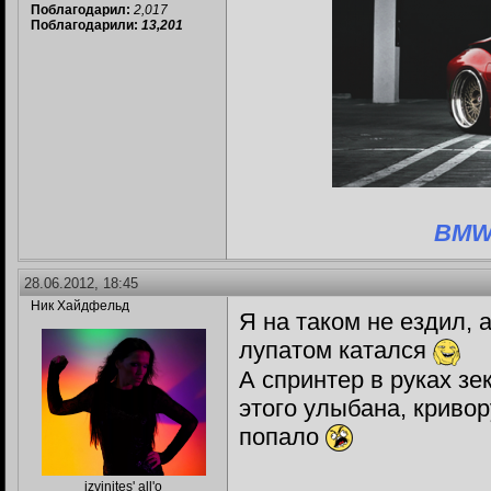
Поблагодарил:
2,017
Поблагодарили:
13,201
BMW 
28.06.2012, 18:45
Ник Хайдфельд
Я на таком не ездил, 
лупатом катался
А спринтер в руках з
этого улыбана, кривор
попало
izvinites' all'o