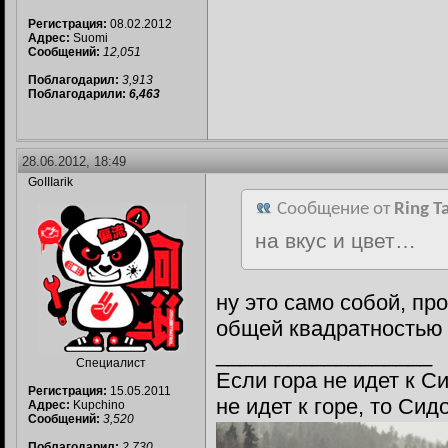
Регистрация:
08.02.2012
Адрес:
Suomi
Сообщений:
12,051
Поблагодарил:
3,913
Поблагодарили:
6,463
28.06.2012, 18:49
GoIIIarik
Сообщение от
Ring T
на вкус и цвет…
ну это само собой, пр
общей квадратностью 
__________________
Специалист
Если гора не идет к С
Регистрация:
15.05.2011
не идет к горе, то Си
Адрес:
Kupchino
Сообщений:
3,520
Поблагодарил:
2,730