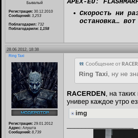
APEX-EU: FLASHMAR
Бывалый
Скорость ни ра
Регистрация:
30.12.2010
Сообщений:
3,253
остановка… вот
Поблагодарил:
732
Поблагодарили:
1,158
28.06.2012, 18:38
Ring Taxi
Сообщение от
RACE
Ring Taxi
, ну не з
RACERDEN
, на таки
универ каждое утро е
img
__________________
Регистрация:
29.01.2012
Адрес:
Алушта
Сообщений:
8,739