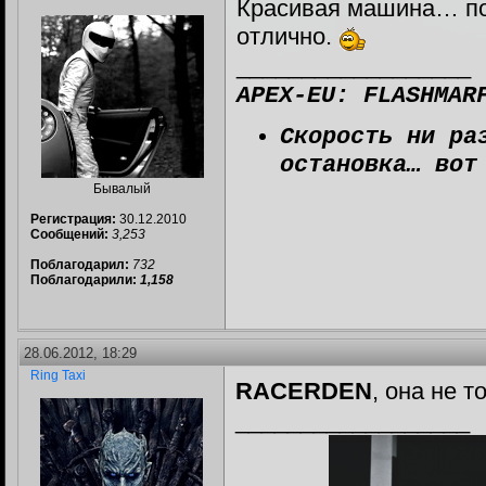
Красивая машина… пом
отлично.
__________________
APEX-EU: FLASHMAR
Скорость ни ра
остановка… вот
Бывалый
Регистрация:
30.12.2010
Сообщений:
3,253
Поблагодарил:
732
Поблагодарили:
1,158
28.06.2012, 18:29
Ring Taxi
RACERDEN
, она не т
__________________