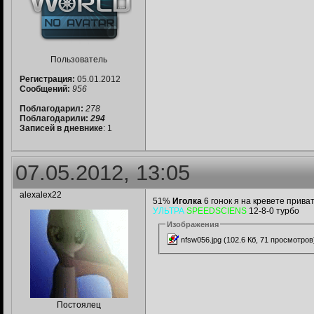
Пользователь
Регистрация:
05.01.2012
Сообщений:
956
Поблагодарил:
278
Поблагодарили:
294
Записей в дневнике
: 1
07.05.2012, 13:05
alexalex22
51%
Иголка
6 гонок я на кревете прива
УЛЬТРА
SPEEDSCIENS
12-8-0 турбо
Изображения
nfsw056.jpg (102.6 Кб, 71 просмотров
Постоялец