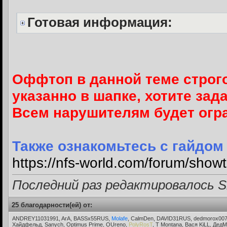
Готовая информация:
Оффтоп в данной теме строго
указанно в шапке, хотите зада
Всем нарушителям будет огра
Также ознакомьтесь с гайдом
https://nfs-world.com/forum/sh
Последний раз редактировалось Si
25 благодарности(ей) от:
ANDREY11031991, ArA, BASSx55RUS,
Molafe
, CalmDen, DAVID31RUS, dedmorox007,
Хайдфельд, Sanych, Optimus Prime, OUreno,
PolyRosT
, T Montana, Вася KiLL, Дед