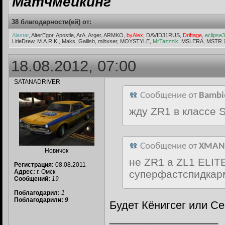
Матчмейкинг
38 благодарности(ей) от:
Alastar
, AlterEgor, Apostle, ArA, Arger, ARMKO,
byAlex
, DAVID31RUS,
Driftage
,
eclipse
LitleDrew, M.A.R.K., Maks_Gailish, mihxser, MOYSTYLE,
MrTazzzik
, MSLERA, MSTR X
18.08.2012, 07:00
SATANADRIVER
Сообщение от
Bambi
жду ZR1 в классе 
Сообщение от
XMAN
Новичок
не ZR1 a ZL1 ELITE
Регистрация:
08.08.2011
Адрес:
г. Омск
суперфастспидкар
Сообщений:
19
Поблагодарил:
1
Поблагодарили:
9
Будет Кёнигсег или С
__________________