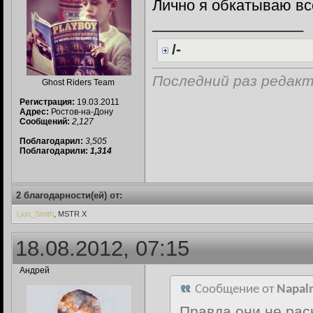
Лично я обкатываю все
__________________
/-
Последний раз редакт
Ghost Riders Team
Регистрация:
19.03.2011
Адрес:
Ростов-на-Дону
Сообщений:
2,127
Поблагодарил:
3,505
Поблагодарили:
1,314
2 благодарности(ей) от:
Lion_Smith
, MSTR X
18.08.2012, 07:15
Андрей
Сообщение от
Napal
Правда они не рас