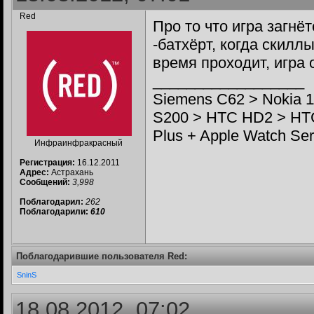
Red
Про то что игра загнё
-батхёрт, когда скиллы
время проходит, игра 
__________________
Siemens C62 > Nokia 1
S200 > HTC HD2 > HTC
Plus + Apple Watch Se
Инфраинфракрасный
Регистрация:
16.12.2011
Адрес:
Астрахань
Сообщений:
3,998
Поблагодарил:
262
Поблагодарили:
610
Поблагодарившие пользователя Red:
SninS
18.08.2012, 07:02