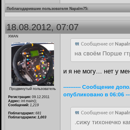
Поблагодарившие пользователя Napalm75:
18.08.2012, 07:07
XMAN
Сообщение от
Napal
на своём Порше гтр
и я не могу… нет у меня
---------- Сообщение доп
Продвинутый пользователь
опубликовано в 06:06 ----
Регистрация:
09.12.2011
Адрес:
int main();
Сообщений:
1,219
Сообщение от
Napal
Поблагодарил:
681
Поблагодарили:
1,003
.сижу тихонечко к