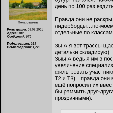
день по 100 раз ездит
Правда они не раскрыл
Пользователь
лидерборды…по-моему
Регистрация:
08.08.2011
отдельные по классам
Адрес:
Київ
Сообщений:
975
Поблагодарил:
913
Зы А я вот трассы ща
Поблагодарили:
1,725
детальки складирую)
Зыы А ведь я им в по
увеличение специализ
фильтровать участнико
Т2 и Т3)…правда они 
ещё попросил их ввест
бы раммить друг-друга
прозрачными).