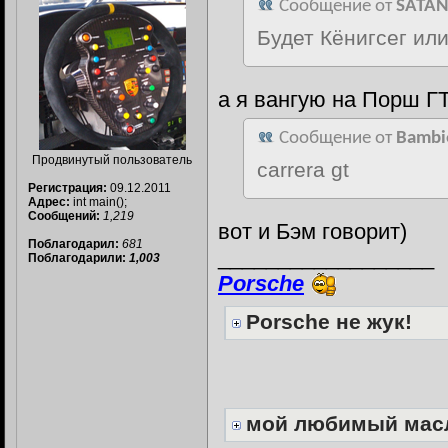
Сообщение от
SATAN
Будет Кёнигсег ил
а я вангую на Порш ГТ
Сообщение от
Bambi
Продвинутый пользователь
carrera gt
Регистрация:
09.12.2011
Адрес:
int main();
Сообщений:
1,219
вот и Бэм говорит)
Поблагодарил:
681
__________________
Поблагодарили:
1,003
Porsche
Porsche не жук!
мой любимый мас