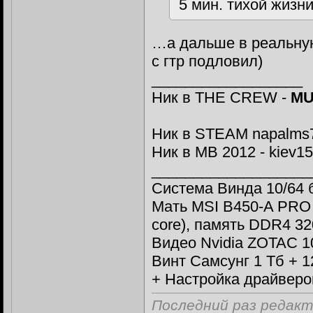
5 мин. тихой жизни
…а дальше в реальну
с гтр подловил)
__________________
Ник в THE CREW -
MU
Ник в STEAM napalms
Ник в МВ 2012 - kiev1
___________________
Система Винда 10/64 
Мать MSI B450-A PRO
core), память DDR4 320
Видео Nvidia ZOTAC 10
Винт Самсунг 1 Тб + 
+ Настройка драйверо
Последний раз редакт