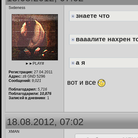
Svdeness
знаете что
вааалите нахрен то
а я
►►PLAY#
Регистрация:
27.04.2011
Адрес:
z8 GND 5296
Сообщений:
9,021
вот и все
Поблагодарил:
5,716
Поблагодарили:
10,876
Записей в дневнике
: 1
18.08.2012, 07:02
XMAN