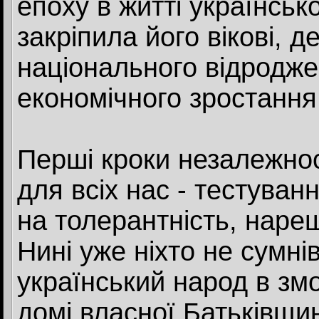
епоху в житті українськ
закріпила його вікові, 
національного відродже
економічного зростання
Перші кроки незалежно
для всіх нас - тестуванн
на толерантність, наре
Нині уже ніхто не сумні
український народ в зм
домі власної Батьківщи