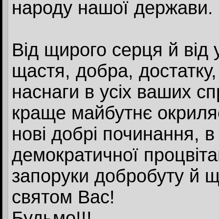
народу нашої держави. 
Від щирого серця й від у
щастя, добра, достатку,
наснаги в усіх ваших сп
краще майбутнє окриляє
нові добрі починання, в
демократичної процвіта
запоруки добробуту й щ
святом Вас!
Будьмо!!!