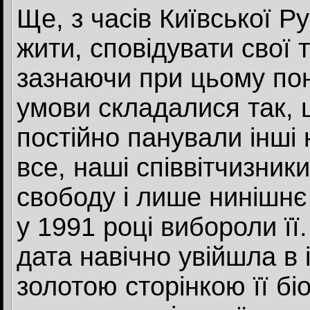
Ще, з часів Київської Ру
жити, сповідувати свої т
зазнаючи при цьому поне
умови складалися так,
постійно панували інші 
все, наші співвітчизник
свободу і лише нинішнє
у 1991 році вибороли її
дата навічно увійшла в 
золотою сторінкою її бі