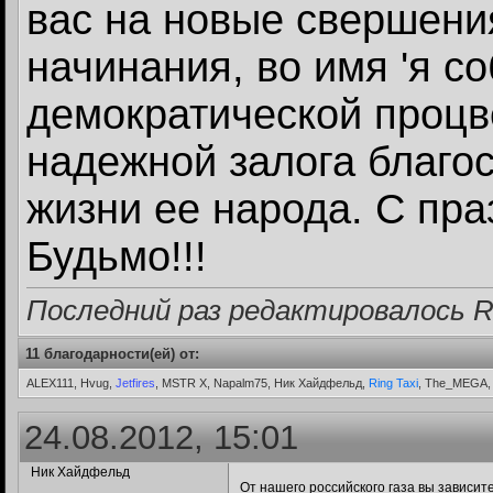
вас на новые свершени
начинания, во имя 'я с
демократической проц
надежной залога благо
жизни ее народа. С пра
Будьмо!!!
Последний раз редактировалось 
11 благодарности(ей) от:
ALEX111, Hvug,
Jetfires
, MSTR X, Napalm75, Ник Хайдфельд,
Ring Taxi
, The_MEGA, 
24.08.2012, 15:01
Ник Хайдфельд
От нашего российского газа вы зависит