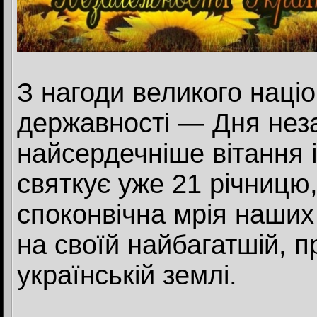
З нагоди великого наці
державності — Дня неза
найсердечніше вітання 
святкує уже 21 річницю,
споконвічна мрія наших
на своїй найбагатшій, пр
українській землі.