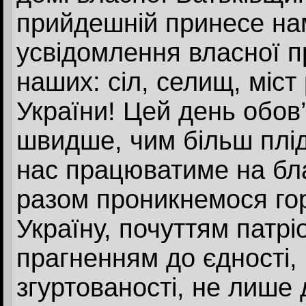
прийдешній принесе нам
усвідомлення власної п
наших: сіл, селищ, міст 
України! Цей день обов’
швидше, чим більш плід
нас працюватиме на благ
разом проникнемося го
Україну, почуттям патрі
прагненням до єдності,
згуртованості, не лише 