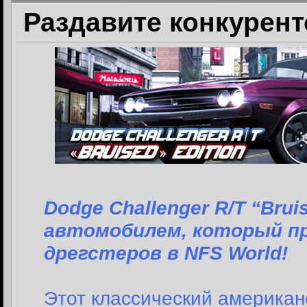
Раздавите конкурент
Dodge Challenger R/T “Bru
автомобилем, который пр
дрегстеров в NFS World!
Этот классический американс