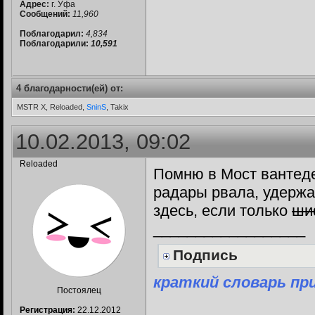
Адрес:
г. Уфа
Сообщений:
11,960
Поблагодарил:
4,834
Поблагодарили:
10,591
4 благодарности(ей) от:
MSTR X, Reloaded,
SninS
, Takix
10.02.2013, 09:02
Reloaded
Помню в Мост вантеде
радары рвала, удерж
здесь, если только
ши
__________________
Подпись
краткий словарь п
Постоялец
Регистрация:
22.12.2012