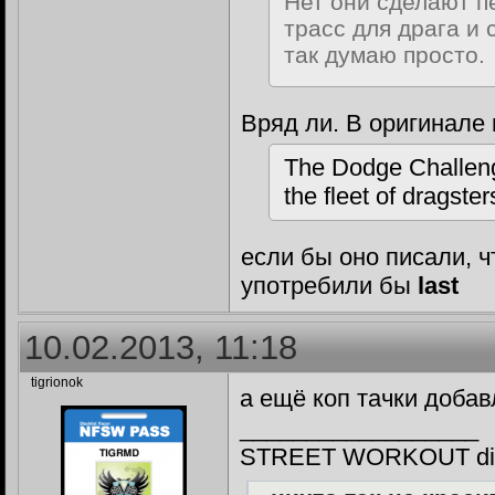
Нет они сделают п
трасс для драга и 
так думаю просто.
Вряд ли. В оригинале
The Dodge Challenge
the fleet of dragster
если бы оно писали, ч
употребили бы
last
10.02.2013, 11:18
tigrionok
а ещё коп тачки добав
__________________
STREET WORKOUT din 