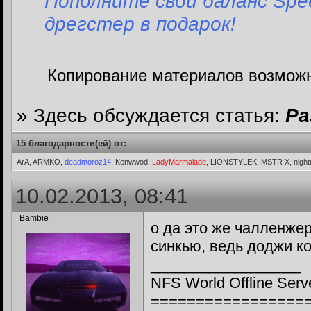
Пополните свой баланс Spe
дрегстер в подарок!
Копирование материалов возможн
» Здесь обсуждается статья:
Ра
15 благодарности(ей) от:
ArA, ARMKO,
deadmoroz14
, Kenwwod,
LadyMarmalade
, LIONSTYLEK, MSTR X, nigh
10.02.2013, 08:41
Bambie
о да это же чалленже
синкью, ведь доджи к
__________________
NFS World Offline Serv
=================