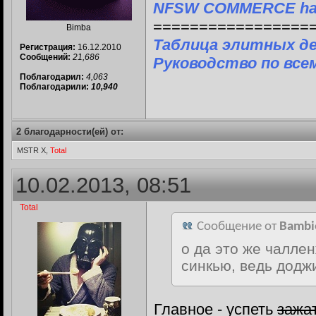
NFSW COMMERCE ha
=================
Bimba
Таблица элитных д
Регистрация:
16.12.2010
Сообщений:
21,686
Руководство по все
Поблагодарил:
4,063
Поблагодарили:
10,940
2 благодарности(ей) от:
MSTR X,
Total
10.02.2013, 08:51
Total
Сообщение от
Bambi
о да это же чалле
синкью, ведь додж
Главное - успеть
зажа