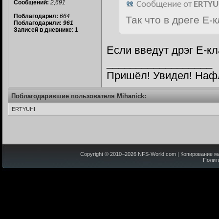
Сообщений:
2,691
Сообщение от
ERTYU
Поблагодарил:
664
Так что в дреге Е-
Поблагодарили:
961
Записей в дневнике
: 1
Если введут дрэг E-кл
__________________
Пришёл! Увидел! Наф
Поблагодарившие пользователя Mihanick:
ERTYUHI
Copyright © 2010–
2026
NFS-World.com
| Копирование м
Полит