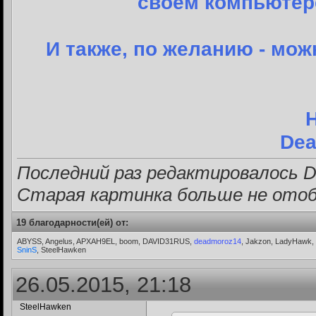
своем компьютере
И также, по желанию - мож
Dea
Последний раз редактировалось Dri
Старая картинка больше не ото
19 благодарности(ей) от:
ABYSS, Angelus, APXAH9EL, boom, DAVID31RUS,
deadmoroz14
, Jakzon, LadyHawk,
SninS
, SteelHawken
26.05.2015, 21:18
SteelHawken