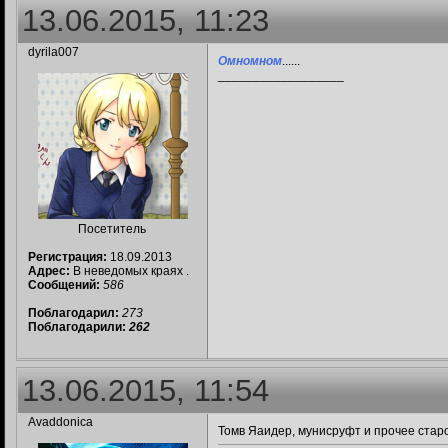
13.06.2015, 11:23
dyrila007
Омномном
......
__________________
d9d9d9
Посетитель
Регистрация:
18.09.2013
Адрес:
В неведомых краях .
Сообщений:
586
Поблагодарил:
273
Поблагодарили:
262
13.06.2015, 11:54
Avaddonica
Томв Яаидер, мунисруфт и прочее старо