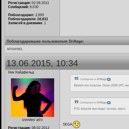
Регистрация:
02.08.2011
Сообщений:
9,030
Поблагодарил:
3,995
Поблагодарили:
16,831
Записей в дневнике
: 1
Поблагодарившие пользователя Driftage:
APXAH9EL
13.06.2015, 10:34
Ник Хайдфельд
Сообщение от
Driftage
Время ностальгии. Dune 2000 (РС-ве
Сообщение от
Driftage
PS1-версия выглядит лучше, имхо.
izvinites' all'o
SEGA
Регистрация:
08.02.2012