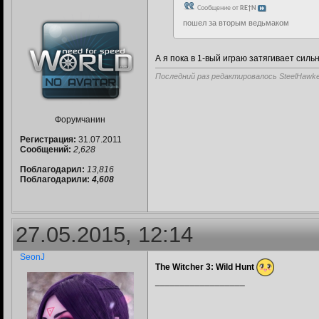
Сообщение от
RE†N
пошел за вторым ведьмаком
А я пока в 1-вый играю затягивает силь
Последний раз редактировалось SteelHawke
Форумчанин
Регистрация:
31.07.2011
Сообщений:
2,628
Поблагодарил:
13,816
Поблагодарили:
4,608
27.05.2015, 12:14
SeonJ
The Witcher 3: Wild Hunt
__________________