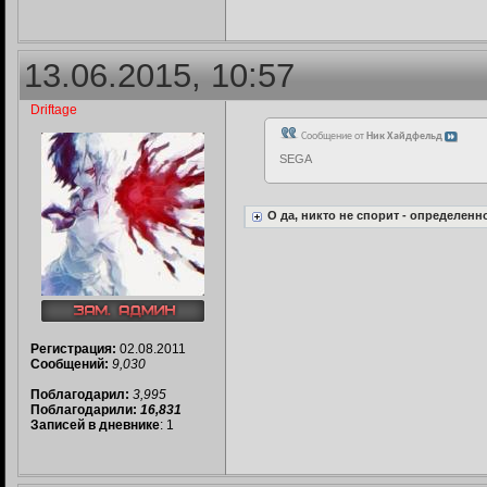
13.06.2015, 10:57
Driftage
Сообщение от
Ник Хайдфельд
SEGA
О да, никто не спорит - определенн
Регистрация:
02.08.2011
Сообщений:
9,030
Поблагодарил:
3,995
Поблагодарили:
16,831
Записей в дневнике
: 1