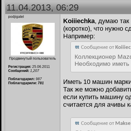
11.04.2013, 06:29
podjigatel
Koiiiechka
, думаю так
(коротко), что нужно с
Например:
Сообщение от
Koiiie
Коллекционер Maz
Продвинутый пользователь
Необходимо иметь 
Регистрация:
25.06.2011
Сообщений:
1,207
Поблагодарил:
987
Иметь 10 машин марки
Поблагодарили:
781
Так же можно добавить
если купить машину од
считается для ачивы к
Сообщение от
Makse