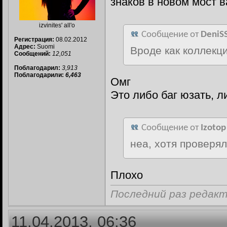
знаков в новом мост 
izvinites' all'o
Сообщение от
DeniS
Регистрация:
08.02.2012
Адрес:
Suomi
Вроде как коллекци
Сообщений:
12,051
Поблагодарил:
3,913
Поблагодарили:
6,463
Омг
Это либо баг юзать, л
Сообщение от
Izotop
неа, хотя проверя
Плохо
Последний раз редакт
11.04.2013, 06:36