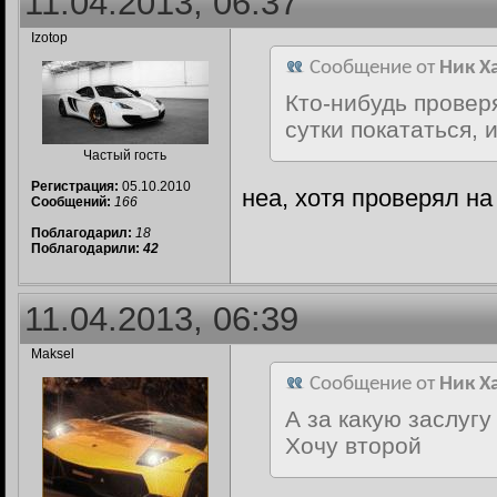
11.04.2013, 06:37
Izotop
Сообщение от
Ник Х
Кто-нибудь провер
сутки покататься, 
Частый гость
Регистрация:
05.10.2010
неа, хотя проверял н
Сообщений:
166
Поблагодарил:
18
Поблагодарили:
42
11.04.2013, 06:39
Maksel
Сообщение от
Ник Х
А за какую заслуг
Хочу второй