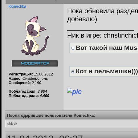
Koiiiechka
Пока обновила раздел
добавлю)
__________________
Ник в игре: christinchic
Вот такой наш Musc
Кот и пельмешки)))
Регистрация:
15.08.2012
Адрес:
Симферополь
Сообщений:
2,190
Поблагодарил:
2,984
Поблагодарили:
4,409
Поблагодарившие пользователя Koiiiechka:
shizek