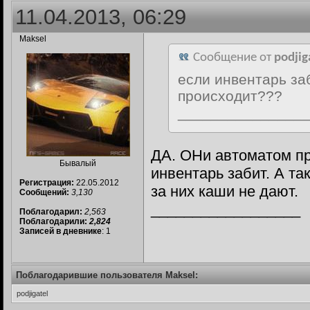
11.04.2013, 06:29
Maksel
Сообщение от
podjig
если инвентарь за
происходит???
_______________
ДА. ОНи автоматом пр
Бывалый
инвентарь забит. А так
Регистрация:
22.05.2012
за них каши не дают.
Сообщений:
3,130
__________________
Поблагодарил:
2,563
Поблагодарили:
2,824
Записей в дневнике
: 1
Поблагодарившие пользователя Maksel:
podjigatel