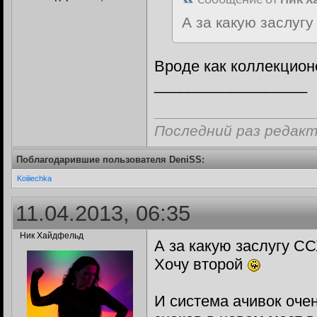
Сообщение от
Ник Х
А за какую заслуг
Вроде как коллекционе
__________________
Последний раз редакт
Поблагодарившие пользователя DeniSS:
Koiiiechka
11.04.2013, 06:35
Ник Хайдфельд
А за какую заслугу С
Хочу второй
И система ачивок оче