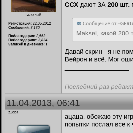
ССХ
дают ЗА
200 шт.
Бывалый
Сообщение от
=GER
Регистрация:
22.05.2012
Сообщений:
3,130
Maksel, какой 200
Поблагодарил:
2,563
Поблагодарили:
2,824
Записей в дневнике
: 1
Давай скрин - я не по
Вейрон и всё. Мог ош
__________________
Последний раз редакт
11.04.2013, 06:41
z1oba
ацаца, обожаю эту игр
попытки послал все к
__________________