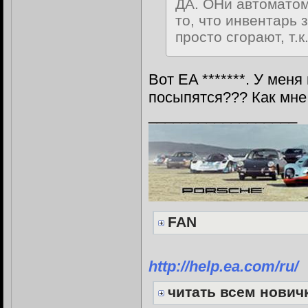
ДА. ОНи автоматом
то, что инвентарь з
просто сгорают, т.к
Вот EA *******. У мен
посыпятся??? Как мне
__________________
FAN
http://help.ea.com/ru/
читать всем нови