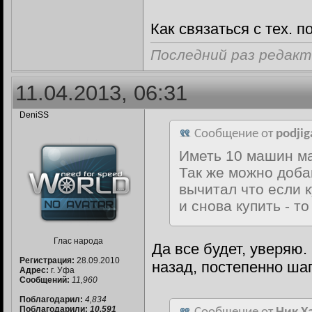
Как связаться с тех. 
Последний раз редакти
11.04.2013, 06:31
DeniSS
Сообщение от
podjig
Иметь 10 машин ма
Так же можно доба
вычитал что если 
и снова купить - то
Глас народа
Да все будет, уверяю.
Регистрация:
28.09.2010
назад, постепенно ша
Адрес:
г. Уфа
Сообщений:
11,960
Поблагодарил:
4,834
Поблагодарили:
10,591