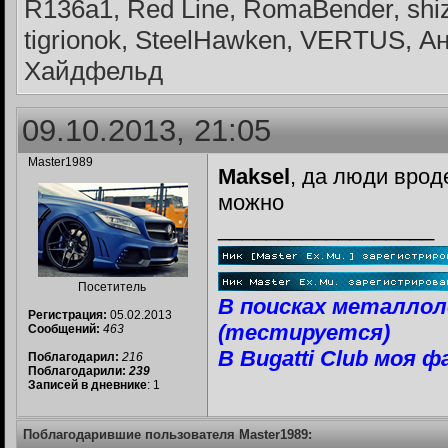
R136a1, Red Line, RomaBender, shiz
tigrionok, SteelHawken, VERTUS, 
Хайдфельд
09.10.2013, 21:05
Master1989
Maksel
, да люди врод
можно
__________________
Посетитель
В поисках металлол
Регистрация:
05.02.2013
(тестируется)
Сообщений:
463
В Bugatti Club моя
Поблагодарил:
216
Поблагодарили:
239
Записей в дневнике
: 1
Поблагодарившие пользователя Master1989: