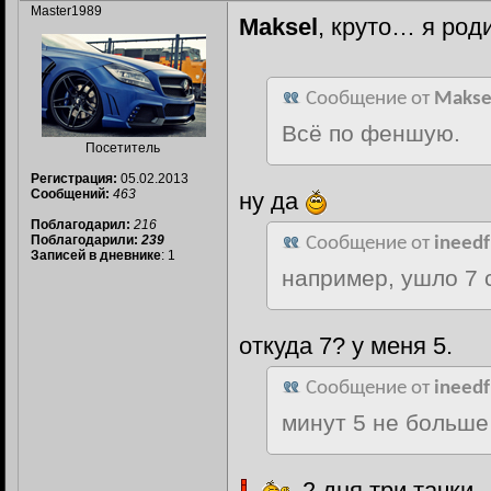
Master1989
Maksel
, круто… я род
Сообщение от
Makse
Всё по феншую.
Посетитель
Регистрация:
05.02.2013
Сообщений:
463
ну да
Поблагодарил:
216
Поблагодарили:
239
Сообщение от
ineedf
Записей в дневнике
: 1
например, ушло 7 
откуда 7? у меня 5.
Сообщение от
ineedf
минут 5 не больше
2 дня три тачки.