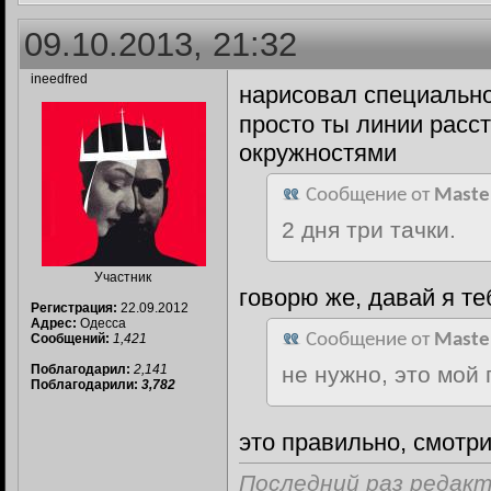
09.10.2013, 21:32
ineedfred
нарисовал специально
просто ты линии расст
окружностями
Сообщение от
Maste
2 дня три тачки.
Участник
говорю же, давай я т
Регистрация:
22.09.2012
Адрес:
Одесса
Сообщение от
Maste
Сообщений:
1,421
не нужно, это мой
Поблагодарил:
2,141
Поблагодарили:
3,782
это правильно, смотри
Последний раз редакти