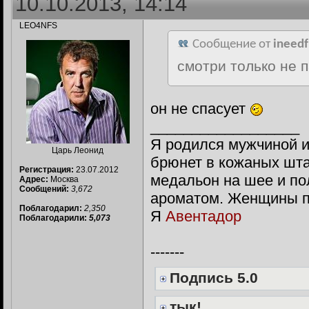
10.10.2013, 14:14
LEO4NFS
Сообщение от
ineedf
смотри только не п
он не спасует
__________________
Я родился мужчиной и
Царь Леонид
брюнет в кожаных шта
Регистрация:
23.07.2012
медальон на шее и п
Адрес:
Москва
Сообщений:
3,672
ароматом. Женщины п
Поблагодарил:
2,350
Я
Авентадор
Поблагодарили:
5,073
-------
Подпись 5.0
тык!