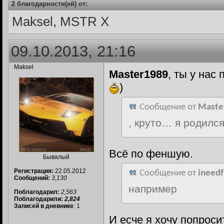
2 благодарности(ей) от:
Maksel, MSTR X
09.10.2013, 21:16
Maksel
Master1989
, ты у нас
)
Сообщение от
Maste
, круто… я родился
Всё по феншую.
Бывалый
Регистрация:
22.05.2012
Сообщение от
ineedf
Сообщений:
3,130
например
Поблагодарил:
2,563
Поблагодарили:
2,824
Записей в дневнике
: 1
И есче я хочу попроси