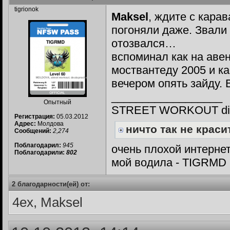
tigrionok
Maksel
, ждите с кара
погоняли даже. Звали 
отозвался…
вспоминал как на аве
моствантеду 2005 и ка
вечером опять зайду.
__________________
Опытный
STREET WORKOUT din 
Регистрация:
05.03.2012
Адрес:
Молдова
ничто так не красит
Сообщений:
2,274
Поблагодарил:
945
очень плохой интернет
Поблагодарили:
802
мой водила - TIGRMD
2 благодарности(ей) от:
4ex, Maksel