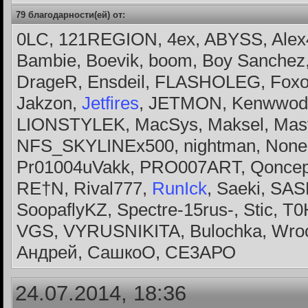
79 благодарности(ей) от:
0LC, 121REGION, 4ex, ABYSS, Alex
Bambie, Boevik, boom, Boy Sanche
DrageR, Ensdeil, FLASHOLEG, Foxo
Jakzon,
Jetfires
, JETMON, Kenwwod,
LIONSTYLEK, MacSys, Maksel, Mast
NFS_SKYLINEx500, nightman, NoneG
Pr01004uVakk, PRO007ART, Qoncep
RE†N, Rival777,
RunIck
, Saeki, SA
SoopaflyKZ, Spectre-15rus-, Stic, T0
VGS, VYRUSNIKITA, Bulochka, Wroo
Андрей, СашкоО, СЕ3АРО
24.07.2014, 18:36