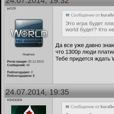
24.07.2014, 19:32
jul126
Сообщение от
kuralb
Это игра будет пла
world будет? Кто н
Да все уже давно знаю
что 1300р люди плати
Новичок
Тебе придется ждать W
Регистрация:
05.12.2013
Сообщений:
46
Поблагодарил:
0
Поблагодарили:
5
24.07.2014, 19:35
H3XOGEN
Сообщение от
kuralb