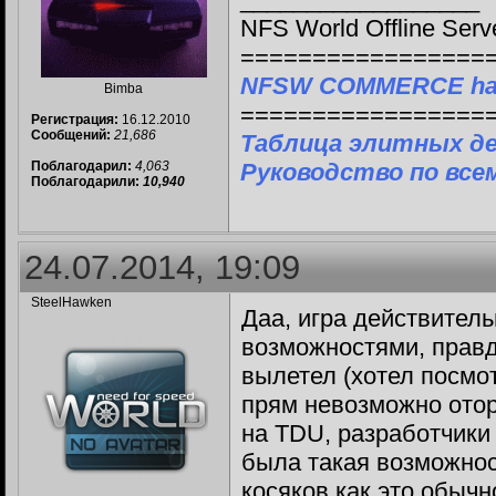
NFS World Offline Serv
=================
NFSW COMMERCE ha
Bimba
=================
Регистрация:
16.12.2010
Сообщений:
21,686
Таблица элитных д
Поблагодарил:
4,063
Руководство по все
Поблагодарили:
10,940
24.07.2014, 19:09
SteelHawken
Даа, игра действител
возможностями, правда
вылетел (хотел посмот
прям невозможно отор
на TDU, разработчики
была такая возможнос
косяков как это обыч