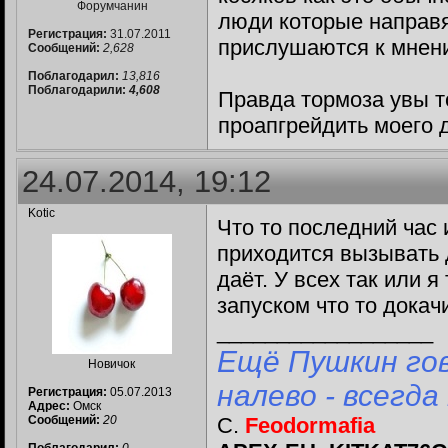
Форумчанин
люди которые направя
Регистрация:
31.07.2011
прислушаются к мнен
Сообщений:
2,628
Поблагодарил:
13,816
Поблагодарили:
4,608
Правда тормоза увы то
проапгрейдить моего д
24.07.2014, 19:12
Kotic
Что то последний час 
приходится вызывать 
даёт. У всех так или 
запуском что то докач
__________________
Ещё Пушкин гов
Новичок
налево - всегда
Регистрация:
05.07.2013
Адрес:
Омск
Сообщений:
20
С.
Feodormafia