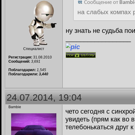
Сообщение от
Bambi
на слабых компах 
ну знать не судьба пои
__________________
Специалист
Регистрация:
31.08.2010
Сообщений:
3,691
Поблагодарил:
1,545
Поблагодарили:
3,440
24.07.2014, 19:04
Bambie
чето сегодня с синхро
увидеть (прям как во 
телебонькаться друг к 
__________________