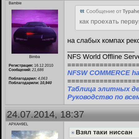
Bambie
Сообщение от
Typah
как проехать перв
на слабых компах рек
__________________
NFS World Offline Serv
Bimba
=================
Регистрация:
16.12.2010
Сообщений:
21,686
NFSW COMMERCE ha
Поблагодарил:
4,063
=================
Поблагодарили:
10,940
Таблица элитных д
Руководство по все
24.07.2014, 18:37
APXAH9EL
Взял таки ниссан