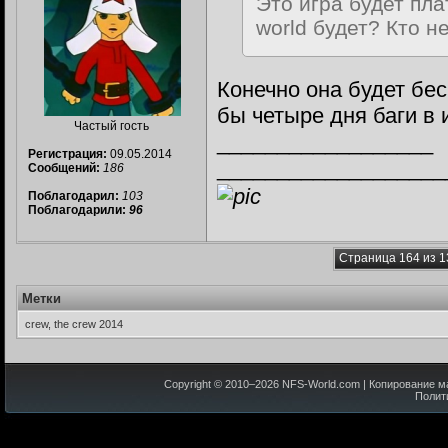
Это игра будет пла
world будет? Кто н
Конечно она будет бес
бы четыре дня баги в 
Частый гость
__________________
Регистрация:
09.05.2014
___________________
Сообщений:
186
Поблагодарил:
103
Поблагодарили:
96
Страница 164 из 1
Метки
crew, the crew 2014
Copyright © 2010–
2026
NFS-World.com
| Копирование м
Полит