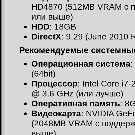
HD4870 (512MB VRAM с п
или выше)
HDD
: 18GB
DirectX
: 9.29 (June 2010 R
Рекомендуемые системные
Операционная система
:
(64bit)
Процессор
: Intel Core 
@ 3.6 GHz (или лучше)
Оперативная память
: 8
Видеокарта
: NVIDIA Ge
(2048MB VRAM с поддерж
выше)