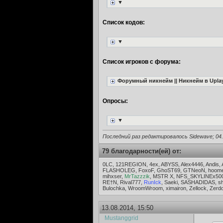
▼
Список кодов:
▼
Список игроков с форума:
Форумный никнейм || Никнейм в Uplay
Опросы:
▼
Последний раз редактировалось Sidewave; 04
79 благодарности(ей) от:
0LC, 121REGION, 4ex, ABYSS, Alex4446, Andis
FLASHOLEG, FoxoF, GhoST69, GTNeoN, hoome,
mihxser,
MrTazzzik
, MSTR X, NFS_SKYLINEx500,
RE†N, Rival777,
RunIck
, Saeki, SASHADIDAS, s
Bulochka, WroomWroom, ximairon, Zellock, Ze
13.08.2014, 15:50
Mustanggrid