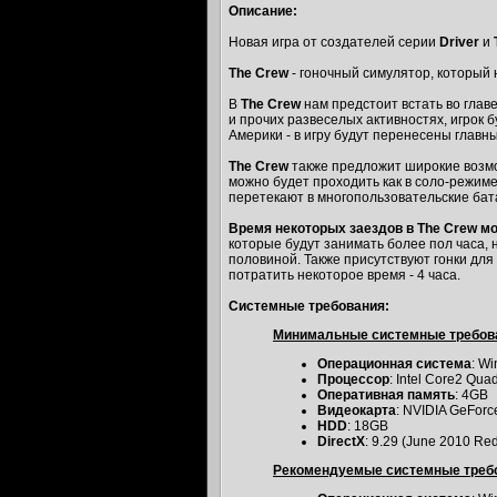
Описание:
Новая игра от создателей серии
Driver
и
The Crew
- гоночный симулятор, который
В
The Crew
нам предстоит встать во глав
и прочих развеселых активностях, игрок
Америки - в игру будут перенесены главн
The Crew
также предложит широкие возмож
можно будет проходить как в соло-режиме
перетекают в многопользовательские бата
Время некоторых заездов в
The Crew
мо
которые будут занимать более пол часа, 
половиной. Также присутствуют гонки для 
потратить некоторое время - 4 часа.
Системные требования:
Минимальные системные требов
Операционная система
: Wi
Процессор
: Intel Core2 Qu
Оперативная память
: 4GB
Видеокарта
: NVIDIA GeFor
HDD
: 18GB
DirectX
: 9.29 (June 2010 Red
Рекомендуемые системные треб