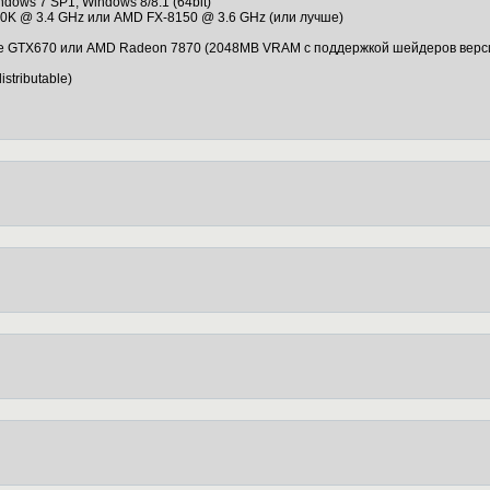
ndows 7 SP1, Windows 8/8.1 (64bit)
2600K @ 3.4 GHz или AMD FX-8150 @ 3.6 GHz (или лучше)
ce GTX670 или AMD Radeon 7870 (2048MB VRAM с поддержкой шейдеров верси
istributable)