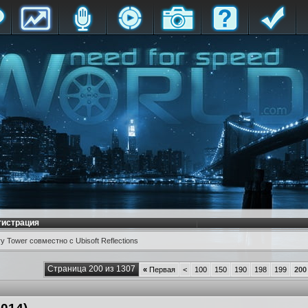
гистрация
 Tower совместно с Ubisoft Reflections
Страница 200 из 1307
«
Первая
<
100
150
190
198
199
200