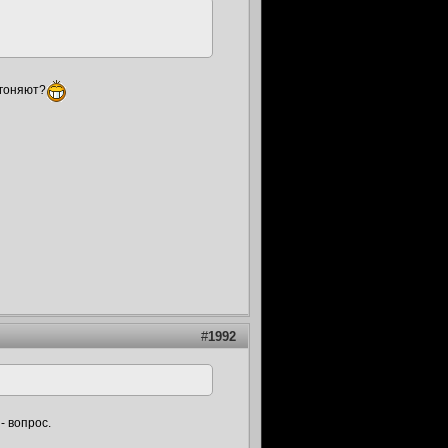
 гоняют?
#
1992
- вопрос.