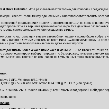
Test Drive Unlimited
. Игра разрабатывается только для консолей следующего 
 намерен стереть грань между одиночными и многопользовательскими заезда
е преступной организации и поделить современные США на зоны влияния. Уча
 будет продвигаться к вершине криминального мира. Все действие развернет
ые города самого демократичного государства в мире.
ности по кастомизации вашего автомобиля: машину можно будет собрать чуть
, так и вместе с другими игроками со всего мира. Судя по увиденному на пре
лии с участием AI-водителей и совсем даже живых игроков.
жет достигать более 4 часа или 2 часа и меньше
- В
The Crew
есть гонки от
но однако, если игроки выберут маршрут по бездорожью, то время данного за
"маньяков", они конечно не стандартные. Суть данных гонок такова: объехать
ания
:
ndows 7 SP1, Windows 8/8.1 (64bit)
ad Q9300 @ 2.5 GHz или AMD Athlon II X4 620 @ 2.6 GHz (или лучше)
ce GTX260 или AMD Radeon HD4870 (512MB VRAM с поддержкой шейдеров вер
istributable)
ования
: