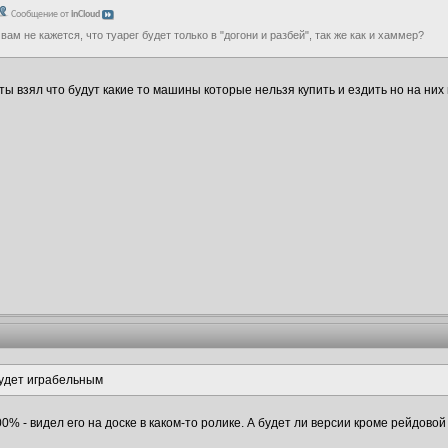
Сообщение от
inCloud
 вам не кажется, что туарег будет только в "догони и разбей", так же как и хаммер?
 ты взял что будут какие то машины которые нельзя купить и ездить но на них
удет играбельным
0% - видел его на доске в каком-то ролике. А будет ли версии кроме рейдовой 