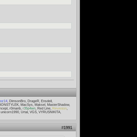
oz14
, DimsonBro, DrageR, Ensdeil,
LIONSTYLEK, MacSys, Maksel, MasterShadow,
ncept, r0manb,
r35p4wn
, Red Line,
Reventon
,
n, unicorn1990, Urtal, VGS, VYRUSNIKITA,
#
1991