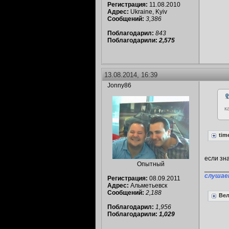
Регистрация:
11.08.2010
Адрес:
Ukraine, Kyiv
Сообщений:
3,386
Поблагодарил:
843
Поблагодарили:
2,575
13.08.2014, 16:39
Jonny86
к
tim
если зн
Опытный
______
слушае
Регистрация:
08.09.2011
Адрес:
Альметьевск
Сообщений:
2,188
Вел
Поблагодарил:
1,956
Поблагодарили:
1,029