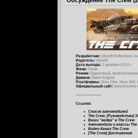
Обсуждение The Crew (2
Разработчик:
Ubisoft Reflections, I
Издатель:
Ubisoft
Дата выхода:
2 декабря 2014 г.
Жанр:
Гонки
Режим:
Одиночный, мультиплеер
Движок:
Babel Engine
Платформы:
Xbox One, Xbox 360, P
Официальный сайт:
www.thecrew-
---------------------
Ссылки:
Список автомобилей
The Crew. [Руководство
Ваши "ведра" в The Crew
Автомобили и классы The 
Видео Канал The Crew
[The Crew] Достижения