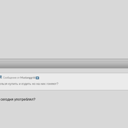
Сообщение от
Mustanggrid
ельзя купить и ездить но на них гоняют?
 сегодня употреблял?