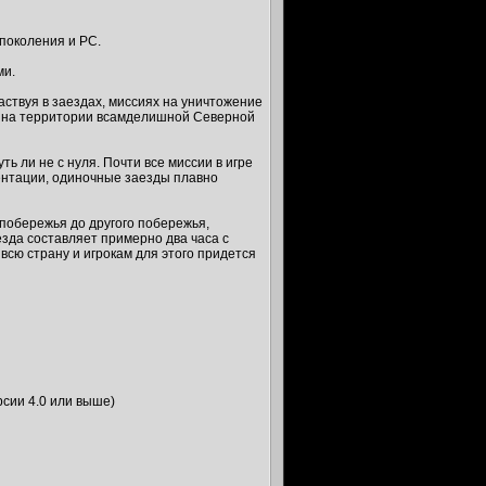
поколения и РС.
ми.
ствуя в заездах, миссиях на уничтожение
ся на территории всамделишной Северной
 ли не с нуля. Почти все миссии в игре
зентации, одиночные заезды плавно
 побережья до другого побережья,
езда составляет примерно два часа с
 всю страну и игрокам для этого придется
сии 4.0 или выше)