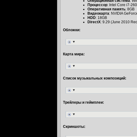
Операционная система
: Wi
Процессор
: Intel Core i7-
Оперативная память
: 8GB
Видеокарта
: NVIDIA GeFor
HDD
: 18GB
DirectX
: 9.29 (June 2010 Red
Обложки:
▼
Карта мира:
▼
Список музыкальных композиций:
▼
Трейлеры и геймплеи:
▼
Скриншоты: