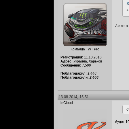
А
А с чего
Команда TWT Pro
Регистрация:
11.10.2010
Адрес:
Украина, Харьков
Сообщений:
7,500
Поблагодарил:
1,446
Поблагодарили:
2,406
13.08.2014, 15:51
inCloud
б
будет 10