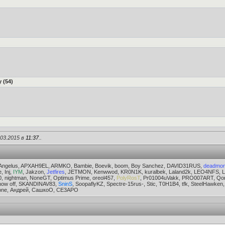
 (54)
.03.2015 в
11:37
..
, Angelus, APXAH9EL, ARMKO, Bambie, Boevik, boom, Boy Sanchez, DAVID31RUS,
deadmor
 Inj,
IYM
, Jakzon,
Jetfires
, JETMON, Kenwwod, KR0N1K, kuralbek, Laland2k, LEO4NFS, 
 nightman, NoneGT, Optimus Prime, oreol457,
PolyRosT
, Pr01004uVakk, PRO007ART, Qo
how off, SKANDINAV83,
SninS
, SoopaflyKZ, Spectre-15rus-, Stic, T0H1B4, tfk, SteelHawke
rdone, Андрей, СашкоО, СЕ3АРО