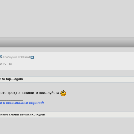
Сообщение от
inCloud
ак то так
e to fap…again
аете трек,то напишите пожалуйста
____________
м и вспоминаем воролод
икие слова великих людей