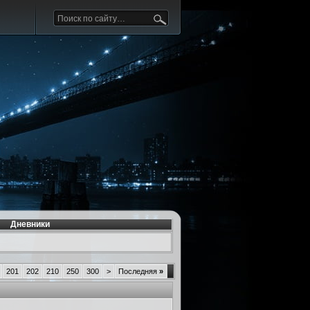
Дневники
201
202
210
250
300
>
Последняя
»