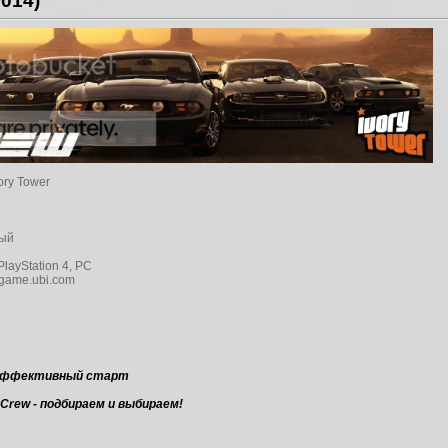
014)
vory Tower
ный
layStation 4, PC
game.ubi.com
] Эффективный старт
Crew - подбираем и выбираем!