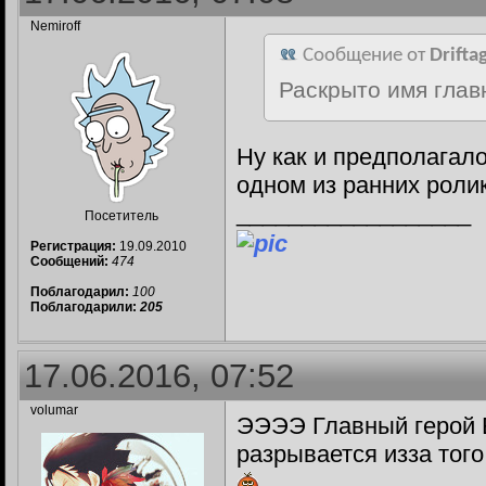
Nemiroff
Сообщение от
Drifta
Раскрыто имя глав
Ну как и предполагало
одном из ранних роли
__________________
Посетитель
Регистрация:
19.09.2010
Сообщений:
474
Поблагодарил:
100
Поблагодарили:
205
17.06.2016, 07:52
volumar
ЭЭЭЭ Главный герой Б
разрывается изза того