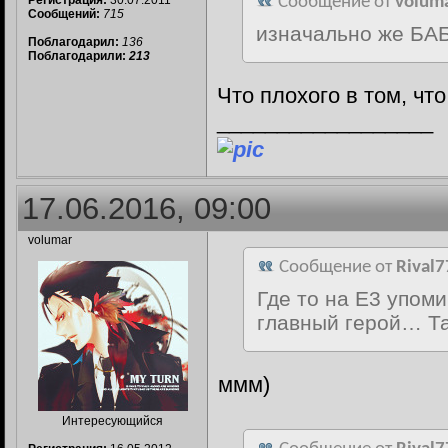
Регистрация:
30.07.2011
Сообщение от
volum
Сообщений:
715
изначально же БАБ
Поблагодарил:
136
Поблагодарили:
213
Что плохого в том, что
__________________
17.06.2016, 09:00
volumar
Сообщение от
Rival7
Где то на Е3 упоми
главный герой… Та
ммм)
Интересующийся