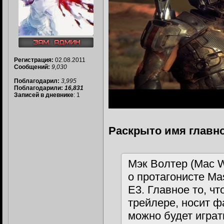
Регистрация:
02.08.2011
Сообщений:
9,030
Поблагодарил:
3,995
Поблагодарили:
16,831
Записей в дневнике
: 1
Раскрыто имя главно
Мэк Волтер (Mac W
о протагонисте Ma
E3. Главное то, ч
трейлере, носит ф
можно будет играт