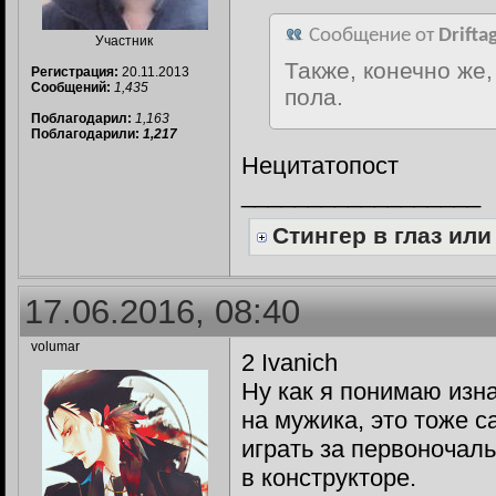
Сообщение от
Drifta
Участник
Также, конечно же
Регистрация:
20.11.2013
Сообщений:
1,435
пола.
Поблагодарил:
1,163
Поблагодарили:
1,217
Нецитатопост
__________________
Стингер в глаз ил
17.06.2016, 08:40
volumar
2 Ivanich
Ну как я понимаю изн
на мужика, это тоже с
играть за первоночаль
в конструкторе.