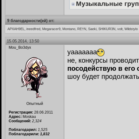
Музыкальные груп
9 благодарности(ей) от:
APXAH9EL, ineedfred, Megaracer9, Montano, RE†N, Saeki, SHIKUR3N, volt, Wildstylo
15.05.2014, 13:50
Mou_Bo3dyx
уааааааа
не, конкурсы проводит
посодействую в его 
шоу будет продолжатьс
Опытный
Регистрация:
28.06.2011
Адрес:
Moskau
Сообщений:
2,324
Поблагодарил:
1,525
Поблагодарили:
1,832