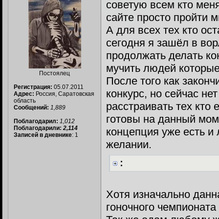
советую всем кто меня
сайте просто пройти м
А для всех тех кто ос
сегодня я зашёл в вор
продолжать делать конк
мучить людей которые 
Постоялец
После того как законч
Регистрация:
05.07.2011
конкурс, но сейчас не
Адрес:
Россия, Саратовская
область
расстраивать тех кто 
Сообщений:
1,889
готовы на данный моме
Поблагодарил:
1,012
Поблагодарили:
2,114
концепция уже есть и
Записей в дневнике
: 1
желании.
:
Хотя изначально данн
гоночного чемпионата 