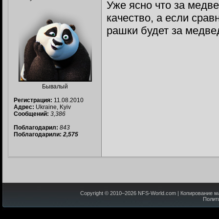
Уже ясно что за медвед
качество, а если срав
рашки будет за медвед
Бывалый
Регистрация:
11.08.2010
Адрес:
Ukraine, Kyiv
Сообщений:
3,386
Поблагодарил:
843
Поблагодарили:
2,575
Copyright © 2010–
2026
NFS-World.com
| Копирование м
Полит