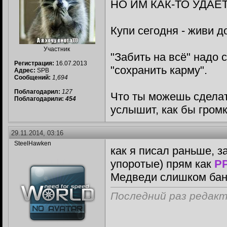
НО ИМ КАК-ТО УДАЁТС
Купи сегодня - живи д
Участник
"Забить на всё" надо
Регистрация:
16.07.2013
"сохранить карму".
Адрес:
SPB
Сообщений:
1,694
Поблагодарил:
127
Что ты можешь сделат
Поблагодарили:
454
услышит, как бы громк
29.11.2014, 03:16
SteelHawken
как я писал раньше, з
упоротые) прям как
P
Медведи слишком бан
Последний раз редакт