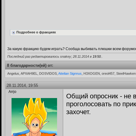
Подробнее о фракциях
За какую фракцию будем играть? Сообща выбивать плюшки всем форумо
Последний раз редактировалось snakey; 28.11.2014 в
19:50
..
8 благодарности(ей) от:
Angelus, APXAH9EL, DOSVIDOS,
Attelian Signnus
, H3XOGEN, oreol457, SteelHawke
28.11.2014, 19:55
Arrjo
Общий опросник - не в
проголосовать по при
захочет.