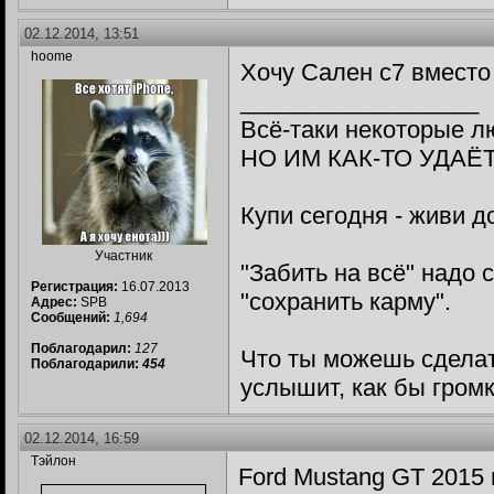
02.12.2014, 13:51
hoome
Хочу Сален с7 вместо
__________________
Всё-таки некоторые л
НО ИМ КАК-ТО УДАЁТС
Купи сегодня - живи д
Участник
"Забить на всё" надо
Регистрация:
16.07.2013
"сохранить карму".
Адрес:
SPB
Сообщений:
1,694
Поблагодарил:
127
Что ты можешь сделат
Поблагодарили:
454
услышит, как бы громк
02.12.2014, 16:59
Тэйлон
Ford Mustang GT 2015