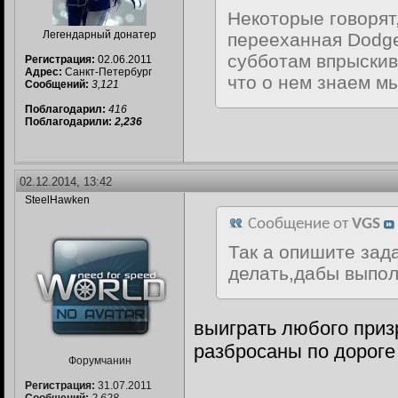
Некоторые говорят,
Легендарный донатер
перееханная Dodge 
субботам впрыскива
Регистрация:
02.06.2011
Адрес:
Санкт-Петербург
что о нем знаем мы
Сообщений:
3,121
Поблагодарил:
416
Поблагодарили:
2,236
02.12.2014, 13:42
SteelHawken
Сообщение от
VGS
Так а опишите зад
делать,дабы выпол
выиграть любого приз
разбросаны по дороге
Форумчанин
Регистрация:
31.07.2011