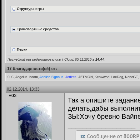
Структура игры
Транспортные средства
Перки
Последний раз редактировалось inCloud; 05.11.2015 в
14:44
..
17 благодарности(ей) от:
0LC, Angelus, boom,
Attelian Signnus
,
Jetfires
, JETMON, Kenwwod, LocDog, NoneGT, 
02.12.2014, 13:33
VGS
Так а опишите задани
делать,дабы выполнит
ЗЫ:Хочу бревно Вайпе
__________________
Сообщение от
800R