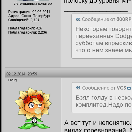
полоску до уровня МР
Легендарный донатер
__________________
Регистрация:
02.06.2011
Адрес:
Санкт-Петербург
Сообщение от
800R
Сообщений:
3,121
Некоторые говорят,
Поблагодарил:
416
Поблагодарили:
2,236
перееханная Dodge 
субботам впрыскива
что о нем знаем мы
02.12.2014, 20:59
Hvug
Сообщение от
VGS
Взял голду в неск
комплитед.Надо по
А вот тут и непонятно
видах соревнований, б