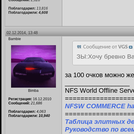
Сообщений:
2,628
Поблагодарил:
13,816
Поблагодарили:
4,608
02.12.2014, 13:48
Bambie
Сообщение от
VGS
ЗЫ:Хочу бревно Ва
за 100 очков можно же 
__________________
NFS World Offline Serv
Bimba
=================
Регистрация:
16.12.2010
Сообщений:
21,686
NFSW COMMERCE ha
Поблагодарил:
4,063
=================
Поблагодарили:
10,940
Таблица элитных д
Руководство по все