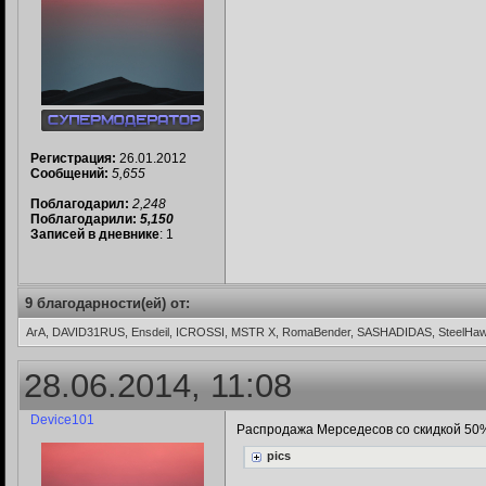
Регистрация:
26.01.2012
Сообщений:
5,655
Поблагодарил:
2,248
Поблагодарили:
5,150
Записей в дневнике
: 1
9 благодарности(ей) от:
ArA, DAVID31RUS, Ensdeil, ICROSSI, MSTR X, RomaBender, SASHADIDAS, SteelHa
28.06.2014, 11:08
Device101
Распродажа Мерседесов со скидкой 50%
pics