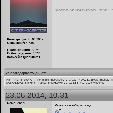
Последний раз редактировалось Device101;
Регистрация:
26.01.2012
Сообщений:
5,655
Поблагодарил:
2,248
Поблагодарили:
5,150
Записей в дневнике
: 1
25 благодарности(ей) от:
Alph, ANDREY199, ArA, Artem8485, Bloodrider777, Crazy_P, DAVID31RUS, Ensdeil, Fili
SASHADIDAS, Stickman, TuMko, SteelHawken, UrbanNFS, vaz-2109, whookey
23.06.2014, 10:31
RomaBender
Ретвитни и забирай ауди