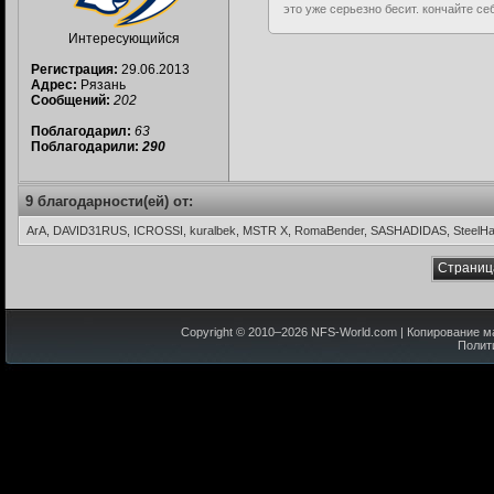
это уже серьезно бесит. кончайте се
Интересующийся
Регистрация:
29.06.2013
Адрес:
Рязань
Сообщений:
202
Поблагодарил:
63
Поблагодарили:
290
9 благодарности(ей) от:
ArA, DAVID31RUS, ICROSSI, kuralbek, MSTR X, RomaBender, SASHADIDAS, Steel
Страница
Copyright © 2010–
2026
NFS-World.com
| Копирование м
Полит