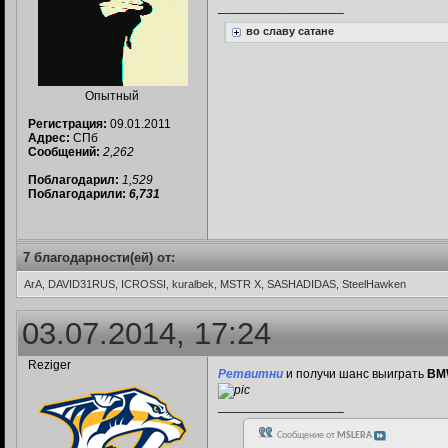
__________________
во славу сатане
Опытный
Регистрация:
09.01.2011
Адрес:
СПб
Сообщений:
2,262
Поблагодарил:
1,529
Поблагодарили:
6,731
7 благодарности(ей) от:
ArA, DAVID31RUS, ICROSSI, kuralbek, MSTR X, SASHADIDAS, SteelHawken
03.07.2014, 17:24
Reziger
Ретвитни
и получи шанс выиграть
BMW
__________________
Сообщение от
MSLERA