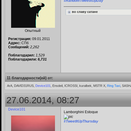
#RandomTweetitUpDay
__________________
во славу сатане
Опытный
Регистрация:
09.01.2011
Адрес:
СПб
Сообщений:
2,262
Поблагодарил:
1,529
Поблагодарили:
6,731
11 благодарности(ей) от:
ArA, DAVID31RUS,
Device101
, Ensdeil, ICROSSI, kuralbek, MSTR X,
Ring Taxi
, SASH
27.06.2014, 08:27
Device101
Lamborghini Estoque
#TweetItUpThursday