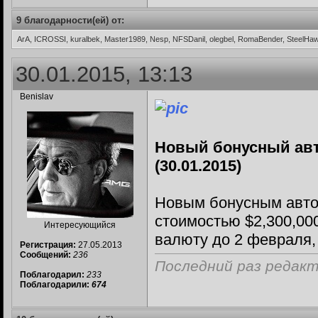
9 благодарности(ей) от:
ArA, ICROSSI, kuralbek, Master1989, Nesp, NFSDanil, olegbel, RomaBender, SteelHa
30.01.2015, 13:13
Benislav
Новый бонусный авт
(30.01.2015)
Новым бонусным авто
стоимостью $2,300,00
Интересующийся
валюту до 2 февраля,
Регистрация:
27.05.2013
Сообщений:
236
Последний раз редакти
Поблагодарил:
233
Поблагодарили:
674