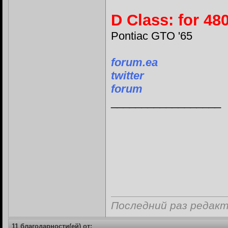
D Class: for 48
Pontiac GTO '65
forum.ea
twitter
forum
__________________
Последний раз редакт
11 благодарности(ей) от: