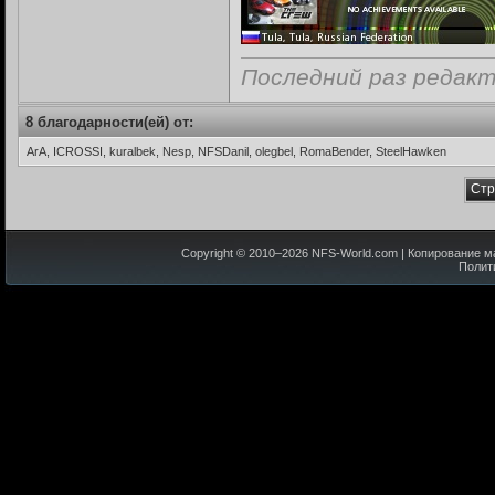
Последний раз редакт
8 благодарности(ей) от:
ArA, ICROSSI, kuralbek, Nesp, NFSDanil, olegbel, RomaBender, SteelHawken
Стр
Copyright © 2010–
2026
NFS-World.com
| Копирование м
Полит