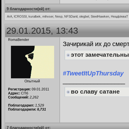
9 благодарности(ей) от:
ArA, ICROSSI, kuralbek, mihxser, Nesp, NFSDanil, olegbel, SteelHawken, НеадЫкваТ
29.01.2015, 13:43
RomaBender
Зачирикай их до смерт
этот замечательн
#TweetItUpThursday
__________________
Опытный
Регистрация:
09.01.2011
во славу сатане
Адрес:
СПб
Сообщений:
2,262
Поблагодарил:
1,529
Поблагодарили:
6,731
7 благодарности(ей) от: