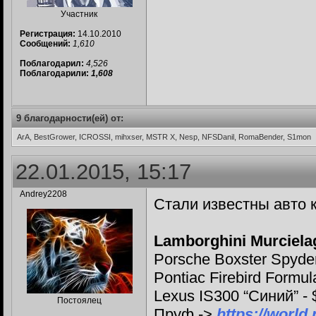
Участник
Регистрация:
14.10.2010
Сообщений:
1,610
Поблагодарил:
4,526
Поблагодарили:
1,608
9 благодарности(ей) от:
ArA, BestGrower, ICROSSI, mihxser, MSTR X, Nesp, NFSDanil, RomaBender, S1mon
22.01.2015, 15:17
Andrey2208
Стали известны авто к
Lamborghini Murciela
Porsche Boxster Spyder
Pontiac Firebird Formu
Lexus IS300 “Синий” -
Постоялец
Пруф ->
https://worl