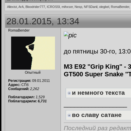
Allexist, ArA, Bloodrider777, ICROSSI, mihxser, Nesp, NFSDanil, olegbel, RomaBend
28.01.2015, 13:34
RomaBender
до пятницы 30-го, 13:
M3 E92 "Grip King" - 
Опытный
GT500 Super Snake "T
Регистрация:
09.01.2011
Адрес:
СПб
Сообщений:
2,262
и немного текста
Поблагодарил:
1,529
Поблагодарили:
6,731
__________________
во славу сатане
Последний раз редакт