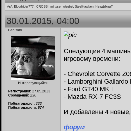
ArA, Bloodrider777, ICROSSI, mihxser, olegbel, SteelHawken, НеадЫкваТ
30.01.2015, 04:00
Benislav
Следующие 4 машины б
игровому времени:
- Chevrolet Corvette Z0
- Lamborghini Gallardo
Интересующийся
- Ford GT40 MK.I
Регистрация:
27.05.2013
- Mazda RX-7 FC3S
Сообщений:
236
Поблагодарил:
233
Поблагодарили:
674
И добавлены 4 новые,
форум