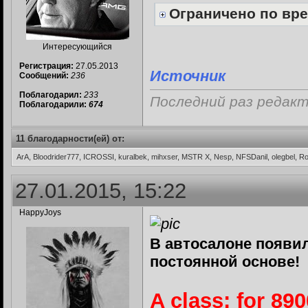
Ограничено по вр
Интересующийся
Регистрация:
27.05.2013
Источник
Сообщений:
236
Поблагодарил:
233
Последний раз редакти
Поблагодарили:
674
11 благодарности(ей) от:
ArA, Bloodrider777, ICROSSI, kuralbek, mihxser, MSTR X, Nesp, NFSDanil, olegbel, 
27.01.2015, 15:22
HappyJoys
В автосалоне появи
постоянной основе!
A class: for 89