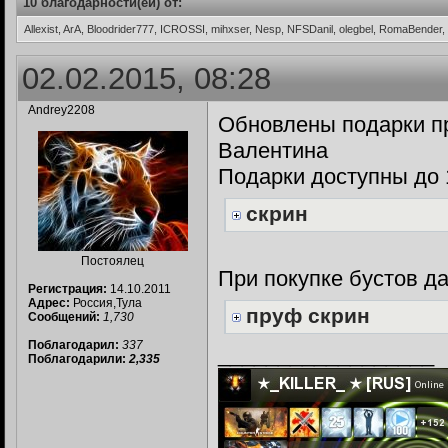
10 благодарности(ей) от:
Allexist, ArA, Bloodrider777, ICROSSI, mihxser, Nesp, NFSDanil, olegbel, RomaBender
02.02.2015, 08:28
Andrey2208
Обновлены подарки пр
Валентина
Подарки доступны до
скрин
Постоялец
При покупке бустов д
Регистрация:
14.10.2011
Адрес:
Россия,Тула
пруф скрин
Сообщений:
1,730
Поблагодарил:
337
__________________
Поблагодарили:
2,335