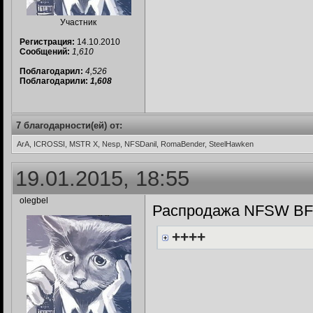
Участник
Регистрация:
14.10.2010
Сообщений:
1,610
Поблагодарил:
4,526
Поблагодарили:
1,608
7 благодарности(ей) от:
ArA, ICROSSI, MSTR X, Nesp, NFSDanil, RomaBender, SteelHawken
19.01.2015, 18:55
olegbel
Распродажа NFSW BF
++++