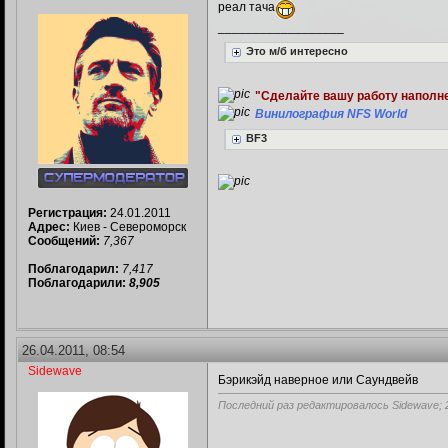
реал тача
__________________
Это м/б интересно
"Сделайте вашу работу наполне
Винилография NFS World
BF3
Регистрация:
24.01.2011
Адрес:
Киев - Североморск
Сообщений:
7,367
Поблагодарил:
7,417
Поблагодарили:
8,905
26.04.2011, 08:54
Sidewave
Бэрикэйд наверное или Саундвейв
Последний раз редактировалось Sidewave; 