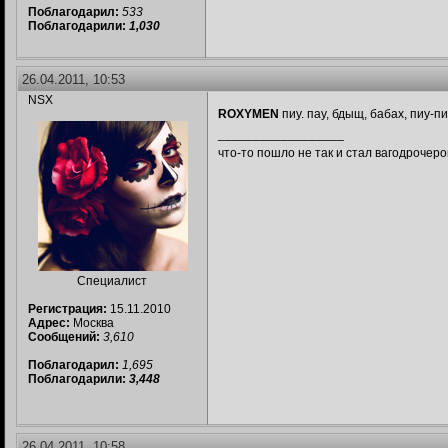
Поблагодарил:
533
Поблагодарили:
1,030
26.04.2011, 10:53
NSX
ROXYMEN
пиу. пау, бдыщ, бабах, пиу-п
__________________
что-то пошло не так и стал вагодрочер
Специалист
Регистрация:
15.11.2010
Адрес:
Москва
Сообщений:
3,610
Поблагодарил:
1,695
Поблагодарили:
3,448
26.04.2011, 10:58