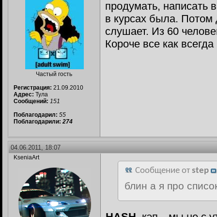
продумать, написать в
в курсах была. Потом 
слушает. Из 60 челове
Короче все как всегда
Частый гость
Регистрация:
21.09.2010
Адрес:
Тула
Сообщений:
151
Поблагодарил:
55
Поблагодарили:
274
04.06.2011, 18:07
KseniaArt
Сообщение от
step
блин а я про списо
HASH
, кэп…мы не с 