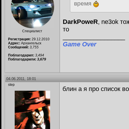
время
DarkPoweR
, ne3ok то
то
Специалист
__________________
Регистрация:
29.12.2010
Game Over
Адрес:
Архангельск
Сообщений:
3,755
Поблагодарил:
3,494
Поблагодарили:
3,679
04.06.2011, 18:01
step
блин а я про список в