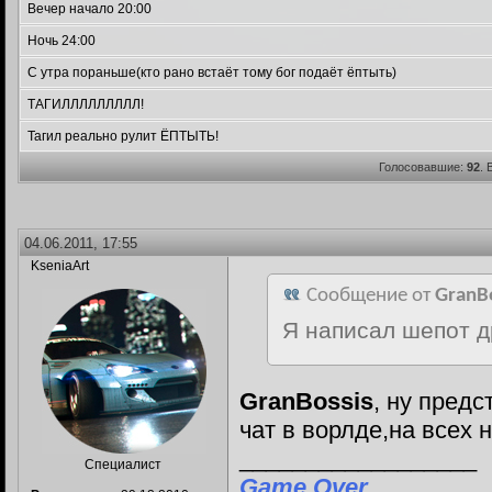
Вечер начало 20:00
Ночь 24:00
С утра пораньше(кто рано встаёт тому бог подаёт ёптыть)
ТАГИЛЛЛЛЛЛЛЛЛ!
Тагил реально рулит ЁПТЫТЬ!
Голосовавшие:
92
.
04.06.2011, 17:55
KseniaArt
Сообщение от
GranB
Я написал шепот д
GranBossis
, ну предс
чат в ворлде,на всех 
__________________
Специалист
Game Over