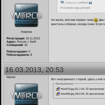
Сообщение от
MATRACC
И не жалко ведь деталей
Не жалко, всётаки первая тачка
Два 
кристалы собираю, иногда гонки. Если 
Новичок
Регистрация:
16.11.2010
Адрес:
Россия, г. Nekf
Сообщений:
34
Поблагодарил:
0
Поблагодарили:
3
16.03.2013, 20:53
Nikolai
Вот она(скриншот старый, здесь у неё 
Изображения
nfsw076.jpg (51.1 Кб, 32 просмотров)
nfsw090.jpg (48.0 Кб, 25 просмотров)