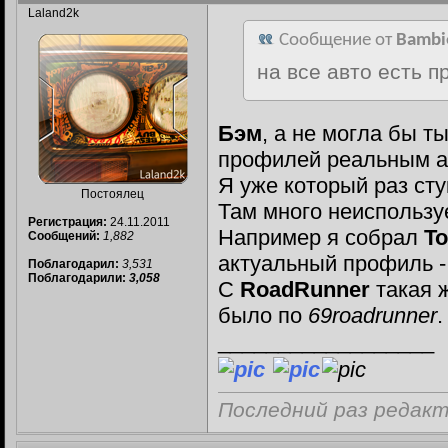
Laland2k
Сообщение от
Bambi
на все авто есть 
Бэм
, а не могла бы т
профилей реальным а
Я уже который раз сту
Постоялец
Там много неиспольз
Регистрация:
24.11.2011
Например я собрал
To
Сообщений:
1,882
актуальный профиль 
Поблагодарил:
3,531
Поблагодарили:
3,058
С
RoadRunner
такая 
было по
69roadrunner
.
__________________
Последний раз редакт