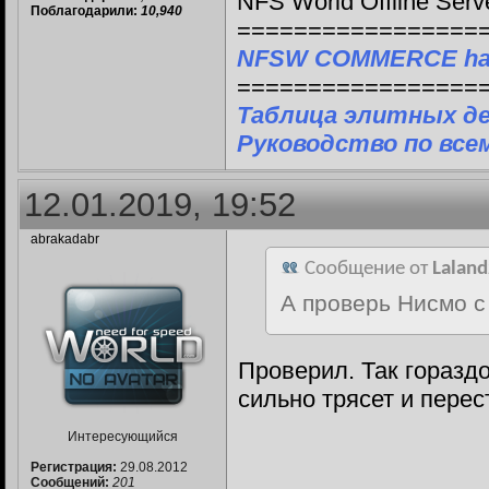
NFS World Offline Serv
Поблагодарили:
10,940
=================
NFSW COMMERCE ha
=================
Таблица элитных д
Руководство по все
12.01.2019, 19:52
abrakadabr
Сообщение от
Lalan
А проверь Нисмо с
Проверил. Так горазд
сильно трясет и перес
Интересующийся
Регистрация:
29.08.2012
Сообщений:
201