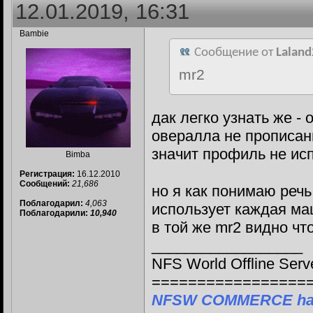
12.01.2019, 16:31
Bambie
Сообщение от
Laland
mr2
дак легко узнать же -
овералла не прописа
значит профиль не ис
Bimba
Регистрация:
16.12.2010
Сообщений:
21,686
но я как понимаю речь
Поблагодарил:
4,063
использует каждая ма
Поблагодарили:
10,940
в той же mr2 видно чт
__________________
NFS World Offline Serv
=================
NFSW COMMERCE ha