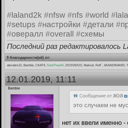
#laland2k #nfsw #nfs #world #lal
#setups #настройки #детали #п
#овералл #overall #схемы
Последний раз редактировалось La
9 благодарности(ей) от:
alexalex22, Bambie, CKAT9,
DarkPoweR
, DOSVIDOS, Maksel, Rolf`, SKANDINAV83, 
12.01.2019, 11:11
Bambie
Сообщение от
JIOJI
это случаем не му
нет их ввели именно -