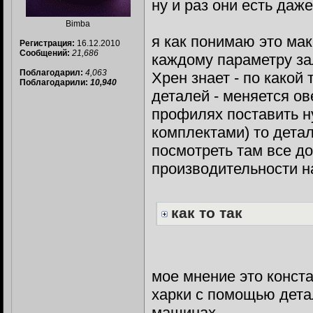
ну и раз они есть даже
Bimba
я как понимаю это ма
Регистрация:
16.12.2010
Сообщений:
21,686
каждому параметру з
Поблагодарил:
4,063
Хрен знает - по какой
Поблагодарили:
10,940
деталей - меняется ов
профилях поставить ну
комплектами) то дета
посмотреть там все до
производительности на
как то так
мое мнение это конста
харки с помощью дета
машинах.