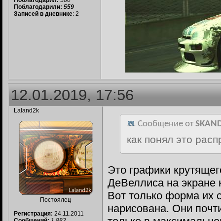
Поблагодарил:
580
Поблагодарили:
559
Записей в дневнике
: 2
12.01.2019, 17:56
Laland2k
Сообщение от
SKAN
как понял это рас
Это графики крутящег
ДеВеллиса на экране 
Вот только форма их 
Постоялец
нарисована. Они почт
Регистрация:
24.11.2011
Сообщений:
1,882