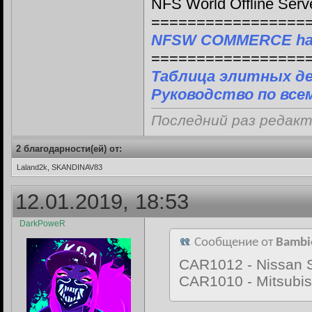
NFS World Offline Serv
=================
NFSW COMMERCE ha
=================
Таблица элитных д
Руководство по все
Последний раз редакт
2 благодарности(ей) от:
Laland2k, SKANDINAV83
12.01.2019, 18:53
DarkPoweR
Сообщение от
Bambi
CAR1012 - Nissan 
CAR1010 - Mitsubis