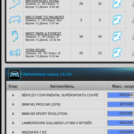
WATERFRONT ROAD
29
31
Уровень: 2 - 50 | Класc:
C
Кругов: 0 | Длина: 4.42 км
WELCOME TO PALMONT
3
5
Уровень: 2 - 50 | Класc:
Все
Кругов: 0 | Длина: 5.07 км
WEST PARK & FOREST
34
44
Уровень: 2 - 50 | Класc:
B
Кругов: 0 | Длина: 13.52 км
YORK ROAD
10
12
Уровень: 24 - 50 | Класc:
B
Кругов: 0 | Длина: 6.12 км
Автомобили игрока 1ALEK
Клас
Автомобиль
Макс. скор
556/1000
A
BÉNTLÉY CONTINÉNTAL SUPÉRSPORTS COUPÉ
687/1000
A
BMW M1 PROCAR (1979)
626/1000
A
BMW M3 SPORT ÉVOLUTION
656/1000
A
LAMBORGHINI GALLARDO LP 560-4 SPYDÉR
675/1000
A
MAZDA RX-7 RZ