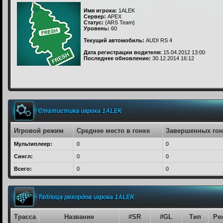
Имя игрока:
1ALEK
Сервер:
APEX
Статус:
{ARS Team}
Уровень:
60
Текущий автомобиль:
AUDI RS 4
Дата регистрации водителя:
15.04.2012 13:00
Последнее обновление:
30.12.2014 16:12
Статистика игрока 1ALEK
Игровой режим
Среднее место в гонке
Завершенных гон
Мультиплеер:
0
0
Сингл:
0
0
Всего:
0
0
Таблица рекордов игрока 1ALEK
Трасса
Название
#SR
#GL
Тип
Ре