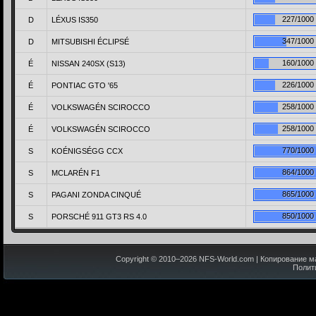
227/1000
D
LÉXUS IS350
347/1000
D
MITSUBISHI ÉCLIPSÉ
160/1000
É
NISSAN 240SX (S13)
226/1000
É
PONTIAC GTO '65
258/1000
É
VOLKSWAGÉN SCIROCCO
258/1000
É
VOLKSWAGÉN SCIROCCO
770/1000
S
KOÉNIGSÉGG CCX
864/1000
S
MCLARÉN F1
865/1000
S
PAGANI ZONDA CINQUÉ
850/1000
S
PORSCHÉ 911 GT3 RS 4.0
Copyright © 2010–
2026
NFS-World.com
| Копирование м
Полит