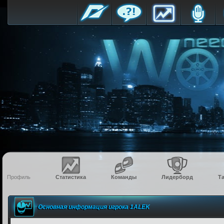
Профиль
Статистика
Команды
Лидерборд
Т
Основная информация игрока 1ALEK