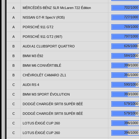
702/1000
A
MÉRCÉDÉS-BÉNZ SLR McLaren 722 Édition
727/1000
A
NISSAN GT-R SpecV (R35)
769/1000
A
PORSCHÉ 911 GT2
797/1000
A
PORSCHÉ 911 GT2 (997)
626/1000
B
AUDI A1 CLUBSPORT QUATTRO
584/1000
B
BMW M3 É92
399/1000
B
BMW M6 CONVÉRTIBLÉ
391/1000
B
CHÉVROLÉT CAMARO ZL1
590/1000
C
AUDI RS 4
393/1000
C
BMW M3 SPORT ÉVOLUTION
579/1000
C
DODGÉ CHARGÉR SRT8 SUPÉR BÉÉ
579/1000
C
DODGÉ CHARGÉR SRT8 SUPÉR BÉÉ
396/1000
C
LOTUS ÉXIGÉ CUP 260
396/1000
C
LOTUS ÉXIGÉ CUP 260