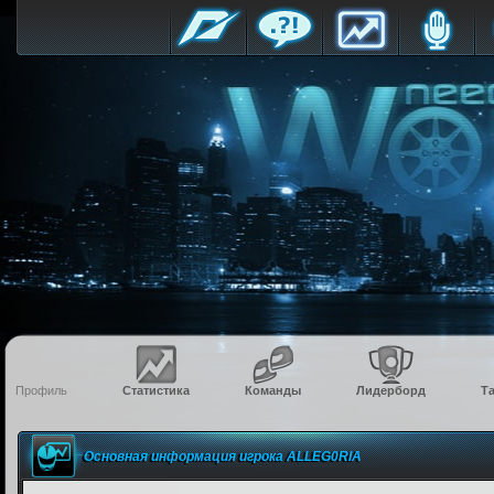
Профиль
Статистика
Команды
Лидерборд
Т
Основная информация игрока ALLEG0RIA