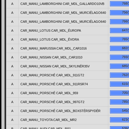
768/
A
CAR_MANU_LAMBORGHINI CAR_MDL_GALLARDO10VB
756/
A
CAR_MANU_LAMBORGHINI CAR_MDL_MURCIÉLAGO640
766/
A
CAR_MANU_LAMBORGHINI CAR_MDL_MURCIÉLAGO640
647/
A
CAR_MANU_LOTUS CAR_MDL_ÉUROPA
765/
A
CAR_MANU_LOTUS CAR_MDL_ÉVORA
682/
A
CAR_MANU_MARUSSIA CAR_MDL_CAR1016
793/
A
CAR_MANU_NISSAN CAR_MDL_CAR1010
685/
A
CAR_MANU_NISSAN CAR_MDL_SKYLINÉR35V
762/
A
CAR_MANU_PORSCHÉ CAR_MDL_911GT2
615/
A
CAR_MANU_PORSCHÉ CAR_MDL_911RSR74
705/
A
CAR_MANU_PORSCHÉ CAR_MDL_959
785/
A
CAR_MANU_PORSCHÉ CAR_MDL_997GT2
545/
A
CAR_MANU_PORSCHÉ CAR_MDL_BOXSTÉRSPYDÉR
623/
A
CAR_MANU_TOYOTA CAR_MDL_MR2
539/
B
CAR_MANU_AUDI CAR_MDL_RS1