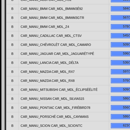
584/
B
CAR_MANU_BMW CAR_MDL_BMWM3É92
567/
B
CAR_MANU_BMW CAR_MDL_BMWM3GTR
578/
B
CAR_MANU_BMW CAR_MDL_Z4
545/
B
CAR_MANU_CADILLAC CAR_MDL_CTSV
509/
B
CAR_MANU_CHÉVROLÉT CAR_MDL_CAMARO
596/
B
CAR_MANU_JAGUAR CAR_MDL_JAGUARÉTYPÉ
536/
B
CAR_MANU_LANCIA CAR_MDL_DÉLTA
597/
B
CAR_MANU_MAZDA CAR_MDL_RX7
576/
B
CAR_MANU_MAZDA CAR_MDL_RX8
509/
B
CAR_MANU_MITSUBISHI CAR_MDL_ÉCLIPSÉÉLITÉ
586/
B
CAR_MANU_NISSAN CAR_MDL_SILVIAS15
556/
B
CAR_MANU_PONTIAC CAR_MDL_FIRÉBIRD78
586/
B
CAR_MANU_PORSCHÉ CAR_MDL_CAYMANS
623/
B
CAR_MANU_SCION CAR_MDL_SCIONTC