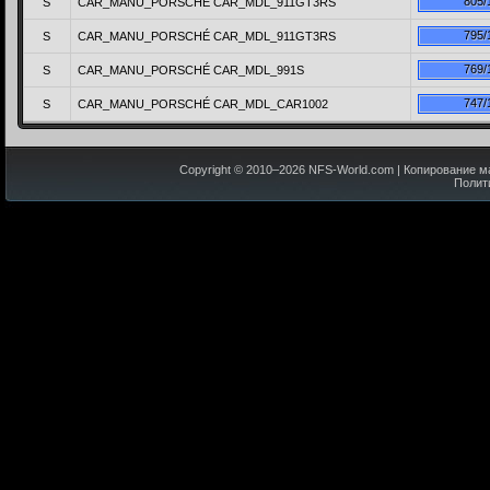
805/
S
CAR_MANU_PORSCHÉ CAR_MDL_911GT3RS
795/
S
CAR_MANU_PORSCHÉ CAR_MDL_911GT3RS
769/
S
CAR_MANU_PORSCHÉ CAR_MDL_991S
747/
S
CAR_MANU_PORSCHÉ CAR_MDL_CAR1002
Copyright © 2010–
2026
NFS-World.com
| Копирование м
Полит