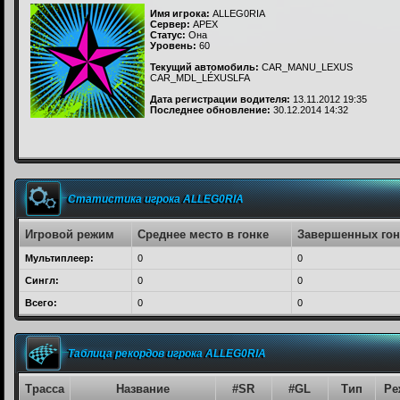
Имя игрока:
ALLEG0RIA
Сервер:
APEX
Статус:
Она
Уровень:
60
Текущий автомобиль:
CAR_MANU_LEXUS
CAR_MDL_LÉXUSLFA
Дата регистрации водителя:
13.11.2012 19:35
Последнее обновление:
30.12.2014 14:32
Статистика игрока ALLEG0RIA
Игровой режим
Среднее место в гонке
Завершенных гон
Мультиплеер:
0
0
Сингл:
0
0
Всего:
0
0
Таблица рекордов игрока ALLEG0RIA
Трасса
Название
#SR
#GL
Тип
Ре