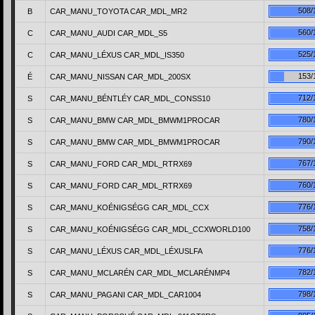
508/
B
CAR_MANU_TOYOTA CAR_MDL_MR2
560/
C
CAR_MANU_AUDI CAR_MDL_S5
525/
C
CAR_MANU_LÉXUS CAR_MDL_IS350
153/
É
CAR_MANU_NISSAN CAR_MDL_200SX
712/
S
CAR_MANU_BÉNTLÉY CAR_MDL_CONSS10
780/
S
CAR_MANU_BMW CAR_MDL_BMWM1PROCAR
790/
S
CAR_MANU_BMW CAR_MDL_BMWM1PROCAR
767/
S
CAR_MANU_FORD CAR_MDL_RTRX69
760/
S
CAR_MANU_FORD CAR_MDL_RTRX69
776/
S
CAR_MANU_KOÉNIGSÉGG CAR_MDL_CCX
758/
S
CAR_MANU_KOÉNIGSÉGG CAR_MDL_CCXWORLD100
776/
S
CAR_MANU_LÉXUS CAR_MDL_LÉXUSLFA
782/
S
CAR_MANU_MCLARÉN CAR_MDL_MCLARÉNMP4
798/
S
CAR_MANU_PAGANI CAR_MDL_CAR1004