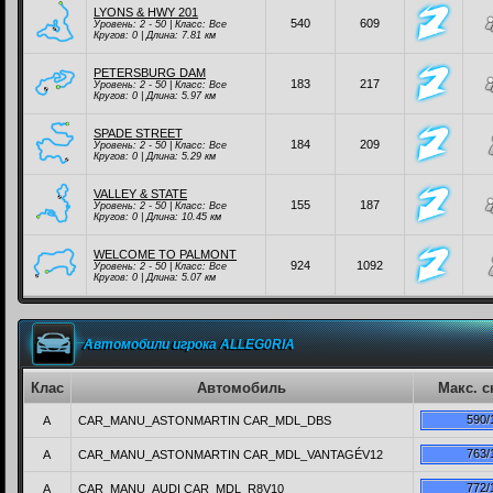
LYONS & HWY 201
540
609
Уровень: 2 - 50 | Класc:
Все
Кругов: 0 | Длина: 7.81 км
PETERSBURG DAM
183
217
Уровень: 2 - 50 | Класc:
Все
Кругов: 0 | Длина: 5.97 км
SPADE STREET
184
209
Уровень: 2 - 50 | Класc:
Все
Кругов: 0 | Длина: 5.29 км
VALLEY & STATE
155
187
Уровень: 2 - 50 | Класc:
Все
Кругов: 0 | Длина: 10.45 км
WELCOME TO PALMONT
924
1092
Уровень: 2 - 50 | Класc:
Все
Кругов: 0 | Длина: 5.07 км
Автомобили игрока ALLEG0RIA
Клас
Автомобиль
Макс. с
590/
A
CAR_MANU_ASTONMARTIN CAR_MDL_DBS
763/
A
CAR_MANU_ASTONMARTIN CAR_MDL_VANTAGÉV12
772/
A
CAR_MANU_AUDI CAR_MDL_R8V10