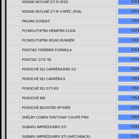
516/
NISSAN SKYLINÉ GT-R (R32)
540/
NISSAN SKYLINÉ GT-R V-SPÉC (R34)
768/
PAGANI ZONDA F
502/
PLYMOUTHР’В® HÉMIР’В® CUDA
538/
PLYMOUTHР’В® ROAD RUNNÉR
526/
PONTIAC FIRÉBIRD FORMULA
543/
PONTIAC GTO '65
563/
PORSCHÉ 911 CARRÉRA RSR 3.0
745/
PORSCHÉ 911 CARRÉRA S
785/
PORSCHÉ 911 GT3 RS
745/
PORSCHÉ 959
523/
PORSCHÉ BOXSTÉR SPYDÉR
588/
SHÉLBY COBRA "DAYTONA" COUPÉ Р’В®
543/
SUBARU IMPRÉZA WRX STI
574/
SUBARU IMPRÉZA WRX STI (HATCHBACK)