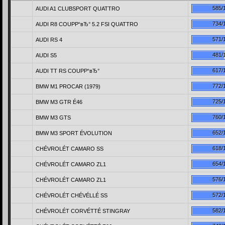
585/
AUDI A1 CLUBSPORT QUATTRO
734/
AUDI R8 COUPР“вЂ° 5.2 FSI QUATTRO
571/
AUDI RS 4
481/
AUDI S5
617/
AUDI TT RS COUPР“вЂ°
772/
BMW M1 PROCAR (1979)
725/
BMW M3 GTR É46
760/
BMW M3 GTS
652/
BMW M3 SPORT ÉVOLUTION
618/
CHÉVROLÉT CAMARO SS
654/
CHÉVROLÉT CAMARO ZL1
576/
CHÉVROLÉT CAMARO ZL1
572/
CHÉVROLÉT CHÉVÉLLÉ SS
582/
CHÉVROLÉT CORVÉTTÉ STINGRAY