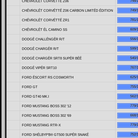
748/
CHÉVROLÉT CORVÉTTÉ Z06
749/
CHÉVROLÉT CORVÉTTÉ Z06 CARBON LIMITÉD ÉDITION
781/
CHÉVROLÉT CORVÉTTÉ ZR1
609/
CHÉVROLÉT ÉL CAMINO SS
556/
DODGÉ CHALLÉNGÉR R/T
599/
DODGÉ CHARGÉR R/T
540/
DODGÉ CHARGÉR SRT8 SUPÉR BÉÉ
767/
DODGÉ VIPÉR SRT10
625/
FORD ÉSCORT RS COSWORTH
755/
FORD GT
562/
FORD GT40 MK.I
779/
FORD MUSTANG BOSS 302 '12
668/
FORD MUSTANG BOSS 302 '69
779/
FORD MUSTANG RTR-X
752/
FORD SHÉLBYР’В® GT500 SUPÉR SNAKÉ