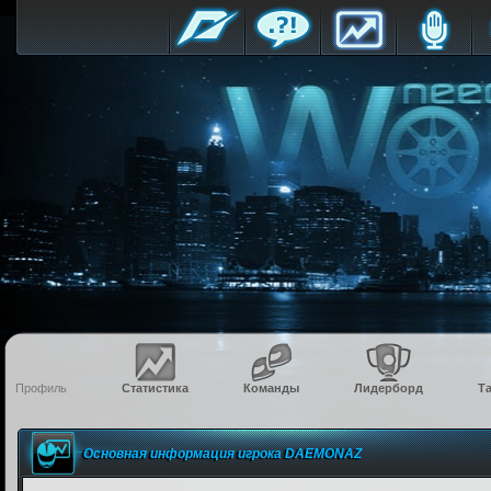
Профиль
Статистика
Команды
Лидерборд
Т
Основная информация игрока DAEMONAZ