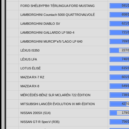
591/
FORD SHÉLBYР’В® TÉRLINGUA FORD MUSTANG
658/
LAMBORGHINI Countach 5000 QUATTROVALVOLÉ
621/
LAMBORGHINI DIABLO SV
721/
LAMBORGHINI GALLARDO LP 560-4
769/
LAMBORGHINI MURCIР“вЂ°LAGO LP 640
227/
LÉXUS IS350
740/
LÉXUS LFA
615/
LOTUS ÉLISÉ
601/
MAZDA RX-7 RZ
549/
MAZDA RX-8
738/
MÉRCÉDÉS-BÉNZ SLR MCLARÉN 722 ÉDITION
427/
MITSUBISHI LANCÉR ÉVOLUTION IX MR-ÉDITION
179/
NISSAN 200SX (S14)
756/
NISSAN GT-R SpecV (R35)