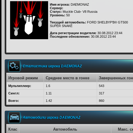
Имя игрока:
DAEMONAZ
Сервер:
Статус:
Muckle Club- V8 Russia
Уровень:
50
Текущий автомобиль:
FORD SHELBYР’В® GT500
SUPÉR SNAKÉ
Дата регистрации водителя:
30.08.2012 23:44
Последнее обновление:
30.08.2012 23:44
Статистика игрока DAEMONAZ
Игровой режим
Среднее место в гонке
Завершенных гон
Мультиплеер:
1.6
543
Сингл:
1.11
317
Всего:
1.42
860
Автомобили игрока DAEMONAZ
Клас
Автомобиль
Макс. с