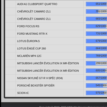
651/1000
AUDI A1 CLUBSPORT QUATTRO
391/1000
CHÉVROLÉT CAMARO ZL1
683/1000
CHÉVROLÉT CAMARO ZL1
629/1000
FORD FOCUS RS
731/1000
FORD MUSTANG RTR-X
679/1000
LOTUS ÉUROPA S
664/1000
LOTUS ÉXIGÉ CUP 260
769/1000
MCLARÉN MP4-12C
299/1000
MITSUBISHI LANCÉR ÉVOLUTION IX MR-ÉDITION
605/1000
MITSUBISHI LANCÉR ÉVOLUTION IX MR-ÉDITION
657/1000
NISSAN SKYLINÉ GT-R V-SPÉC (R34)
545/1000
PORSCHÉ BOXSTÉR SPYDÉR
575/1000
SCION tC