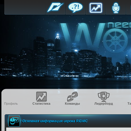
Профиль
Статистика
Команды
Лидерборд
Т
Основная информация игрока RIDMC