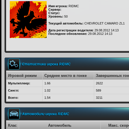
Имя игрока:
RIDMC
Сервер:
Статус:
Уровень:
50
Текущий автомобиль:
CHEVROLET CAMARO ZL1
Дата регистрации водителя:
29.08.2012 14:13
Последнее обновление:
29.08.2012 14:13
Статистика игрока RIDMC
Игровой режим
Среднее место в гонке
Завершенных гон
Мультиплеер:
1.66
2622
Сингл:
1.02
589
Всего:
1.54
3211
Автомобили игрока RIDMC
Клас
Автомобиль
Макс. скор